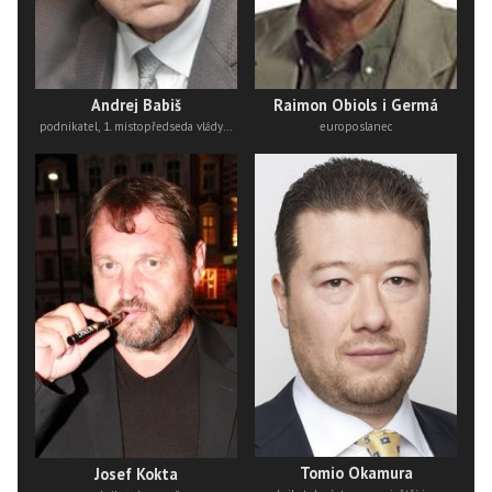
Andrej Babiš
Raimon Obiols i Germá
podnikatel, 1. místopředseda vlády pro ekonomiku a ministr financí
europoslanec
Tomio Okamura
Josef Kokta