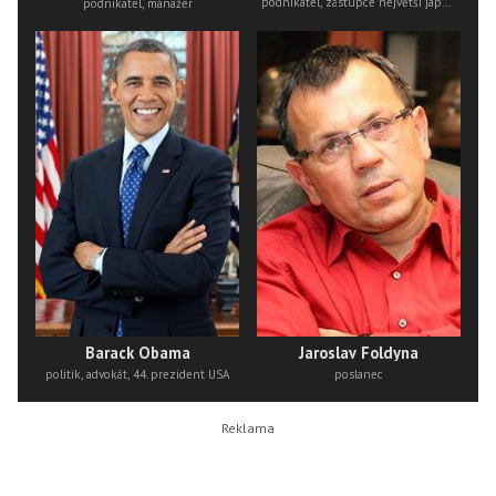
podnikatel, zástupce největší japonské cestovní kanceláře miki travel
podnikatel, manažer
Barack Obama
Jaroslav Foldyna
politik, advokát, 44. prezident USA
poslanec