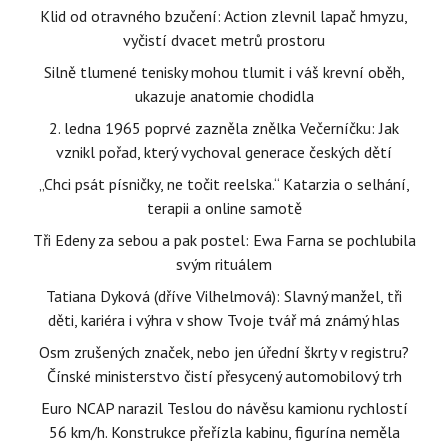
Klid od otravného bzučení: Action zlevnil lapač hmyzu,
vyčistí dvacet metrů prostoru
Silně tlumené tenisky mohou tlumit i váš krevní oběh,
ukazuje anatomie chodidla
2. ledna 1965 poprvé zazněla znělka Večerníčku: Jak
vznikl pořad, který vychoval generace českých dětí
„Chci psát písničky, ne točit reelska.“ Katarzia o selhání,
terapii a online samotě
Tři Edeny za sebou a pak postel: Ewa Farna se pochlubila
svým rituálem
Tatiana Dyková (dříve Vilhelmová): Slavný manžel, tři
děti, kariéra i výhra v show Tvoje tvář má známý hlas
Osm zrušených značek, nebo jen úřední škrty v registru?
Čínské ministerstvo čistí přesycený automobilový trh
Euro NCAP narazil Teslou do návěsu kamionu rychlostí
56 km/h. Konstrukce přeřízla kabinu, figurína neměla