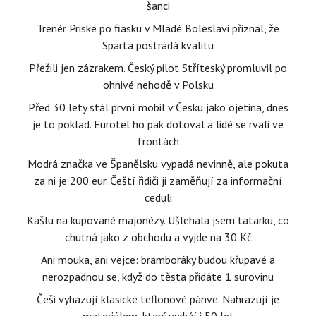
šanci
Trenér Priske po fiasku v Mladé Boleslavi přiznal, že
Sparta postrádá kvalitu
Přežili jen zázrakem. Český pilot Stříteský promluvil po
ohnivé nehodě v Polsku
Před 30 lety stál první mobil v Česku jako ojetina, dnes
je to poklad. Eurotel ho pak dotoval a lidé se rvali ve
frontách
Modrá značka ve Španělsku vypadá nevinně, ale pokuta
za ni je 200 eur. Čeští řidiči ji zaměňují za informační
ceduli
Kašlu na kupované majonézy. Ušlehala jsem tatarku, co
chutná jako z obchodu a vyjde na 30 Kč
Ani mouka, ani vejce: bramboráky budou křupavé a
nerozpadnou se, když do těsta přidáte 1 surovinu
Češi vyhazují klasické teflonové pánve. Nahrazují je