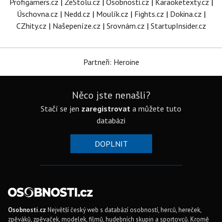
Profigamers.cz
|
ZeStolu.cz
|
Osobnosti.cz
|
Karaoketexty.cz
|
Úschovna.cz
|
Nedd.cz
|
Moulík.cz
|
Fights.cz
|
Dokina.cz
|
CZhity.cz
|
Našepeníze.cz
|
Srovnám.cz
|
StartupInsider.cz
Partneři: Heroine
Něco jste nenašli?
Stačí se jen
zaregistrovat
a můžete tuto
databázi
DOPLNIT
Osobnosti.cz
Největší český web s databází osobností, herců, hereček,
zpěváků, zpěvaček, modelek, filmů, hudebních skupin a sportovců. Kromě