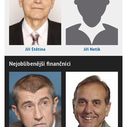
Jiří Štětina
Jiří Netík
Nejoblíbenější finančníci