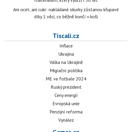
materiálem, který vydrží i 50 let
Ani ocet, ani cukr: nakládané okurky zůstanou křupavé
díky 1 věci, co běžně končí v koši
Tiscali.cz
Inflace
Ukrajina
Válka na Ukrajině
Migrační politika
ME ve fotbale 2024
Ruský prezident
Ceny energií
Evropská unie
Penzijní reforma
Vynález