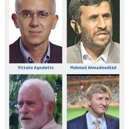
Vittorio Agnoletto
Mahmúd Ahmadínedžád