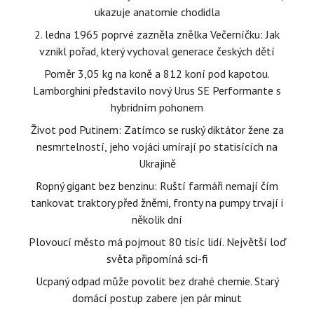
ukazuje anatomie chodidla
2. ledna 1965 poprvé zazněla znělka Večerníčku: Jak
vznikl pořad, který vychoval generace českých dětí
Poměr 3,05 kg na koně a 812 koní pod kapotou.
Lamborghini představilo nový Urus SE Performante s
hybridním pohonem
Život pod Putinem: Zatímco se ruský diktátor žene za
nesmrtelností, jeho vojáci umírají po statisících na
Ukrajině
Ropný gigant bez benzinu: Ruští farmáři nemají čím
tankovat traktory před žněmi, fronty na pumpy trvají i
několik dní
Plovoucí město má pojmout 80 tisíc lidí. Největší loď
světa připomíná sci-fi
Ucpaný odpad může povolit bez drahé chemie. Starý
domácí postup zabere jen pár minut