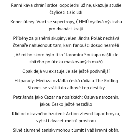
Ranní káva chrání srdce, odpolední už ne, ukazuje studie
čtyřiceti tisíc lidí
Konec úlevy: Vrací se supertropy, ČHMÚ vydává výstrahu
pro dvanáct krajů
Příběhy za písněmi skupiny Jelen: Jindra Polák nechává
čtenáře nahlédnout tam, kam fanoušci dosud nesměli
„Až mi ho skoro bylo líto." Jaromíra Soukupa našli zle
zbitého po útoku maskovaných mužů
Opak dejá vu existuje. Je ale ještě podivnější
Hitparády: Meduza ovládla česká rádia a The Rolling
Stones se vrátili do albové top desítky
Petr Janda jako Cézar na nosítkách: Oslava narozenin,
jakou Česko ještě nezažilo
Klid od otravného bzučení: Action zlevnil lapač hmyzu,
vyčistí dvacet metrů prostoru
Silně tlumené tenisky mohou tlumit i váš krevní oběh,