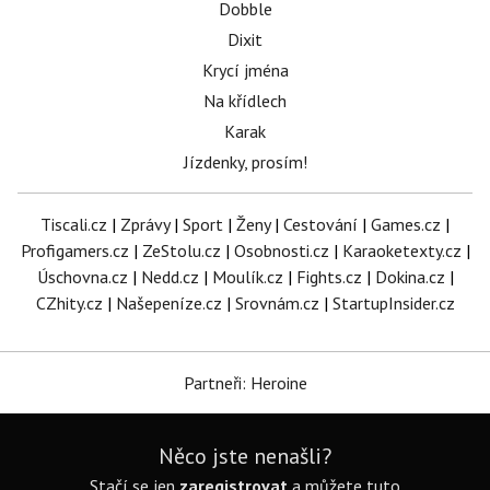
Dobble
Dixit
Krycí jména
Na křídlech
Karak
Jízdenky, prosím!
Tiscali.cz
|
Zprávy
|
Sport
|
Ženy
|
Cestování
|
Games.cz
|
Profigamers.cz
|
ZeStolu.cz
|
Osobnosti.cz
|
Karaoketexty.cz
|
Úschovna.cz
|
Nedd.cz
|
Moulík.cz
|
Fights.cz
|
Dokina.cz
|
CZhity.cz
|
Našepeníze.cz
|
Srovnám.cz
|
StartupInsider.cz
Partneři: Heroine
Něco jste nenašli?
Stačí se jen
zaregistrovat
a můžete tuto