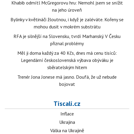
Khabib odmítl McGregorovu hru: Nemohl jsem se snížit
na jeho úroveň
Bylinky v květináči žloutnou, i když je zaléváte. Kořeny se
mohou dusit v mokrém substrátu
RFA je silnější na Slovensku, tvrdí Marhanský. V Česku
přiznal problémy
Měl ji doma každý za 40 Kčs, dnes má cenu tisíců:
Legendární československá výbava obýváku je
sběratelským hitem
Trenér Jona Jonese má jasno. Doufá, že už nebude
bojovat
Tiscali.cz
Inflace
Ukrajina
Válka na Ukrajině