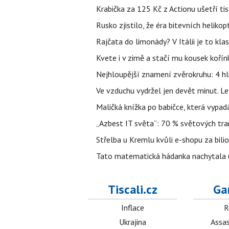
Krabička za 125 Kč z Actionu ušetří tis
Rusko zjistilo, že éra bitevních helikopt
Rajčata do limonády? V Itálii je to klas
Kvete i v zimě a stačí mu kousek kořín
Nejhloupější znamení zvěrokruhu: 4 hl
Ve vzduchu vydržel jen devět minut. L
Maličká knížka po babičce, která vypad
„Azbest IT světa“: 70 % světových tra
Střelba u Kremlu kvůli e-shopu za bilio
Tato matematická hádanka nachytala už t
Tiscali.cz
Ga
Inflace
R
Ukrajina
Assas