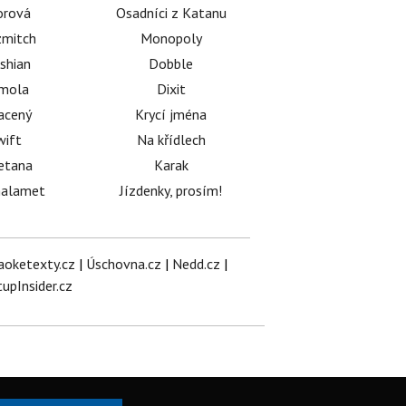
orová
Osadníci z Katanu
mitch
Monopoly
shian
Dobble
émola
Dixit
acený
Krycí jména
wift
Na křídlech
etana
Karak
halamet
Jízdenky, prosím!
aoketexty.cz
|
Úschovna.cz
|
Nedd.cz
|
tupInsider.cz