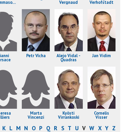
mmaso
Vergnaud
Verhofstadt
eraldi
ianni
Petr Vícha
Alejo Vidal -
Jan Vidím
rsace
Quadras
eresa
Marta
Kyösti
Cornelis
lliers
Vincenzi
Virrankoski
Visser
K
L
M
N
O
P
Q
R
S
T
U
V
W
X
Y
Z