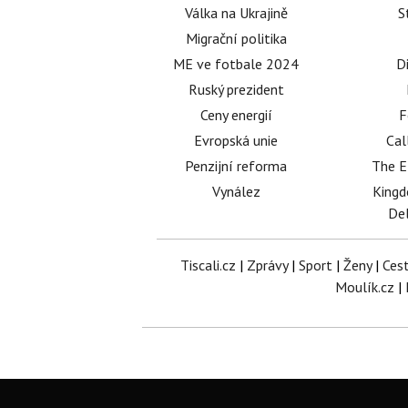
Válka na Ukrajině
S
Migrační politika
ME ve fotbale 2024
D
Ruský prezident
Ceny energií
F
Evropská unie
Cal
Penzijní reforma
The E
Vynález
King
Del
Tiscali.cz
|
Zprávy
|
Sport
|
Ženy
|
Ces
Moulík.cz
|