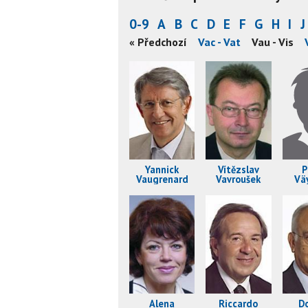
0-9
A
B
C
D
E
F
G
H
I
J
« Předchozí
Vac - Vat
Vau - Vis
Yannick
Vítězslav
P
Vaugrenard
Vavroušek
Vä
Alena
Riccardo
D