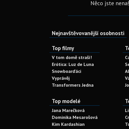
Něco jste nenaš
Nejnavštěvovanější osobnosti
Top filmy
T
V tom domě straší!
C
Erótica: Luz de Luna
S
Snowboarďáci
A
Vyprávěj
V
Transformers Jedna
J
Top modelé
T
Jana Marečková
L
Dominika Mesarošová
C
Kim Kardashian
T