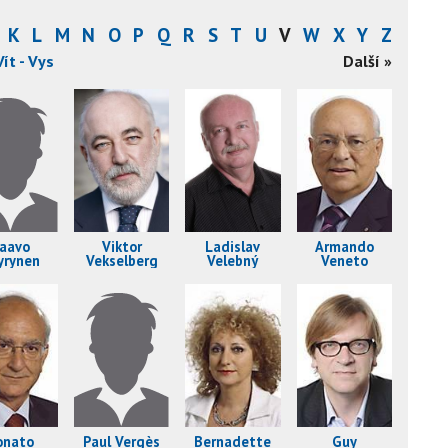
K
L
M
N
O
P
Q
R
S
T
U
V
W
X
Y
Z
Vít - Vys
Další »
aavo
Viktor
Ladislav
Armando
yrynen
Vekselberg
Velebný
Veneto
onato
Paul Vergès
Bernadette
Guy