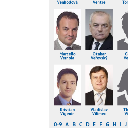
Venhodová
Ventre
To
V
Marcello
Otakar
G
Vernola
Veřovský
Ve
Kristian
Vladislav
Th
Vigenin
Vilímec
Vi
0-9
A
B
C
D
E
F
G
H
I
J