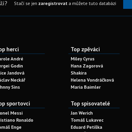
li?
Stačí se jen
zaregistrovat
a můžete tuto databázi
op herci
Top zpěváci
arole André
Miley Cyrus
ergei Godin
Hana Zagorová
lice Jandová
Shakira
áclav Neckář
Helena Vondráčková
ohnny Sins
Maria Baimler
op sportovci
Top spisovatelé
ionel Messi
Jan Werich
ristiano Ronaldo
Tomáš Lukavec
omáš Enge
Eduard Petiška