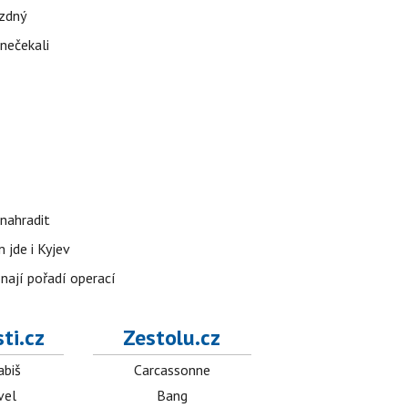
ázdný
 nečekali
nahradit
 jde i Kyjev
znají pořadí operací
ti.cz
Zestolu.cz
abiš
Carcassonne
vel
Bang