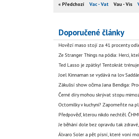
« Předchozí
Vac - Vat
Vau - Vis
Doporučené články
Hovězí maso stojí za 41 procenty odle
Ze Stranger Things na pódia: Herci, kt
Ted Lasso je zpátky! Tentokrát trénuj
Joel Kinnaman se vydává na lov Saddám
Zákulisí show očima Jana Bendiga: Pro
Černé díry mohou skrývat stopu mimoze
Octomilky v kuchyni? Zapomeňte na plác
Předpověď, kterou nikdo nechtěl. ČHMÚ
Je běhání dole bez opravdu tak zdravé, 
Álvaro Soler a pět písní, které voní mo