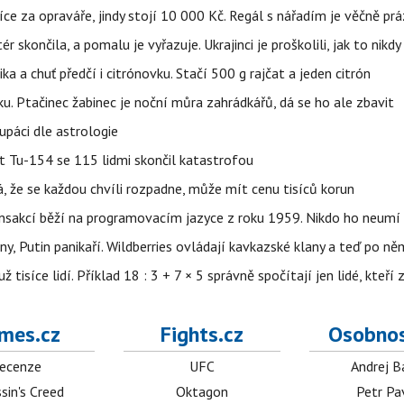
íce za opraváře, jindy stojí 10 000 Kč. Regál s nářadím je věčně pr
ér skončila, a pomalu je vyřazuje. Ukrajinci je proškolili, jak to nikdy
ika a chuť předčí i citrónovku. Stačí 500 g rajčat a jeden citrón
ku. Ptačinec žabinec je noční můra zahrádkářů, dá se ho ale zbavit
upáci dle astrologie
et Tu-154 se 115 lidmi skončil katastrofou
á, že se každou chvíli rozpadne, může mít cenu tisíců korun
nsakcí běží na programovacím jazyce z roku 1959. Nikdo ho neumí 
ny, Putin panikaří. Wildberries ovládají kavkazské klany a teď po něm
isíce lidí. Příklad 18 : 3 + 7 × 5 správně spočítají jen lidé, kteří 
mes.cz
Fights.cz
Osobnos
ecenze
UFC
Andrej B
sin's Creed
Oktagon
Petr Pa