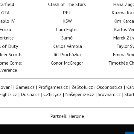
tarfield
Clash of The Stars
Hana Zag
GTA
PFL
Kazma Kaz
iablo IV
KSW
Kim Karda
Forza
I am Figter
Karlos V
ortnite
Sumó
Marek Ztr
l of Duty
Karlos Vémola
Taylor S
lder Scrolls
Jiří Procházka
Emma Sm
dome Come:
Conor McGregor
Timothée C
iverence
tování
|
Games.cz
|
Profigamers.cz
|
ZeStolu.cz
|
Osobnosti.cz
|
Kar
Fights.cz
|
Dokina.cz
|
CZhity.cz
|
Našepeníze.cz
|
Srovnám.cz
|
Star
Partneři: Heroine