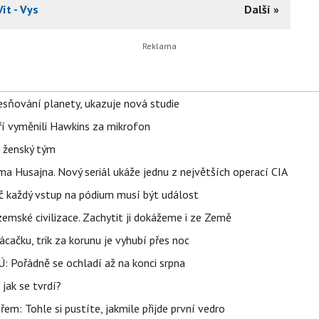
Vít - Vys
Další »
sňování planety, ukazuje nová studie
eří vyměnili Hawkins za mikrofon
e ženský tým
a Husajna. Nový seriál ukáže jednu z největších operací CIA
č každý vstup na pódium musí být událost
mské civilizace. Zachytit ji dokážeme i ze Země
ačku, trik za korunu je vyhubí přes noc
: Pořádně se ochladí až na konci srpna
jak se tvrdí?
řem: Tohle si pustíte, jakmile přijde první vedro