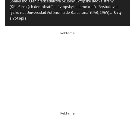
Španělsko. Člen předsednictva Skupiny Evropské lidové strany
(Křesťanských demokratů) a Evropských demokratů. - Vystudoval
fyziku na „Universidad Autónoma de Barcelona" (UAB, 1969);...
Celý
životopis