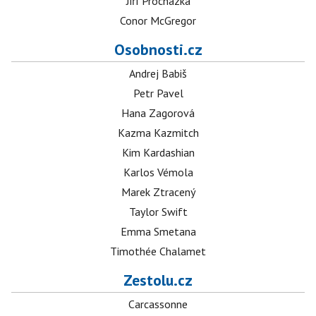
Jiří Procházka
Conor McGregor
Osobnosti.cz
Andrej Babiš
Petr Pavel
Hana Zagorová
Kazma Kazmitch
Kim Kardashian
Karlos Vémola
Marek Ztracený
Taylor Swift
Emma Smetana
Timothée Chalamet
Zestolu.cz
Carcassonne