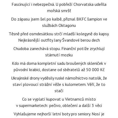
Fascinující i nebezpečná. U pobřeží Chorvatska udeřila
mořská smršť
Do zápasu jsem šel po kalbě, přiznal BKFC šampion ve
službách Oktagonu
Těsně před osmdesátkou strčí mladší kolegyně do kapsy.
Nejkrásnější outfity Jany Švandové berou dech
Chudoba zanechává stopu. Finanční potíže zrychlují
stárnutí mozku
Kdo má doma kompletní sadu broušených skleniček v
původní krabici, dostane od sběratelů až 50 000 Kč
Ukrajinské drony vyděsily ruské námořnictvo natolik, že
staví plovoucí strážní věže s kulometem. Věří, že to
stačí
Co se vyplatí kupovat u Vietnamců místo
v supermarketech: pečivo, oblečení a další 3 věci
Vyhlašujeme nejhorší letní boty pro seniory. Nosí je