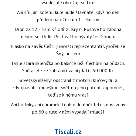
všude, ale ohrožují se tím
Ani sůl, ani koření: kuře bude šťavnaté, když ho den
předem naložíte do 1 tekutiny
Dron za 125 tisíc Kč odřízl Krym, Rusové ho zaboha
neumí sestřelit. Postavil ho bývalý šéf Googlu
Fiasko na závěr. Čeští juniorští reprezentanti vyhořeli se
Švýcarskem
Tahle stará sklenička po babičce leží Čechům na půdách.
Sběratelé ze zahraničí za ni platí i 50 000 Kč
Sovětský inženýr odstranil z motoru klíčový díl a
zdvojnásobil mu výkon. Svět na jeho patent zapomněl,
teď se k němu vrací
Ani hodinky, ani náramek: tenhle doplněk letos nosí ženy
po 60 a ruce v něm vypadají mladší
Tiscali.cz