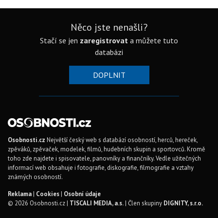
Něco jste nenašli?
Stačí se jen
zaregistrovat
a můžete tuto
databázi
DOPLNIT
Osobnosti.cz
Největší český web s databází osobností, herců, hereček,
zpěváků, zpěvaček, modelek, filmů, hudebních skupin a sportovců. Kromě
toho zde najdete i spisovatele, panovníky a finančníky. Vedle užitečných
informací web obsahuje i fotografie, diskografie, filmografie a vztahy
známých osobností.
Reklama
|
Cookies
|
Osobní údaje
© 2026 Osobnosti.cz |
TISCALI MEDIA, a.s.
| Člen skupiny
DIGNITY, s.r.o.