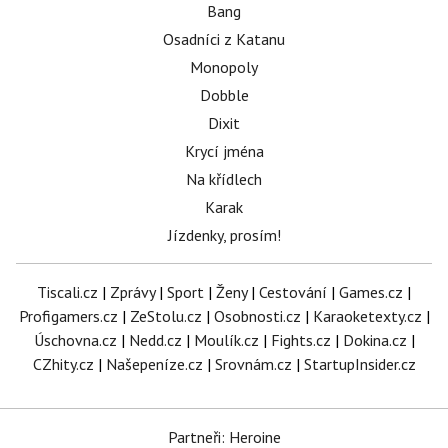
Bang
Osadníci z Katanu
Monopoly
Dobble
Dixit
Krycí jména
Na křídlech
Karak
Jízdenky, prosím!
Tiscali.cz
|
Zprávy
|
Sport
|
Ženy
|
Cestování
|
Games.cz
|
Profigamers.cz
|
ZeStolu.cz
|
Osobnosti.cz
|
Karaoketexty.cz
|
Úschovna.cz
|
Nedd.cz
|
Moulík.cz
|
Fights.cz
|
Dokina.cz
|
CZhity.cz
|
Našepeníze.cz
|
Srovnám.cz
|
StartupInsider.cz
Partneři: Heroine