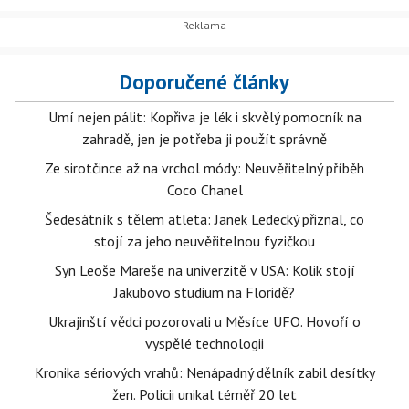
Doporučené články
Umí nejen pálit: Kopřiva je lék i skvělý pomocník na
zahradě, jen je potřeba ji použít správně
Ze sirotčince až na vrchol módy: Neuvěřitelný příběh
Coco Chanel
Šedesátník s tělem atleta: Janek Ledecký přiznal, co
stojí za jeho neuvěřitelnou fyzičkou
Syn Leoše Mareše na univerzitě v USA: Kolik stojí
Jakubovo studium na Floridě?
Ukrajinští vědci pozorovali u Měsíce UFO. Hovoří o
vyspělé technologii
Kronika sériových vrahů: Nenápadný dělník zabil desítky
žen. Policii unikal téměř 20 let