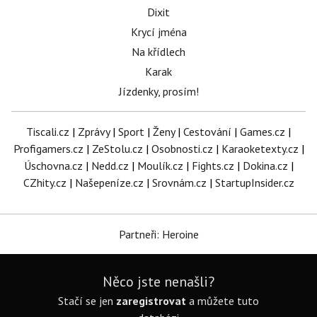
Dixit
Krycí jména
Na křídlech
Karak
Jízdenky, prosím!
Tiscali.cz
|
Zprávy
|
Sport
|
Ženy
|
Cestování
|
Games.cz
|
Profigamers.cz
|
ZeStolu.cz
|
Osobnosti.cz
|
Karaoketexty.cz
|
Úschovna.cz
|
Nedd.cz
|
Moulík.cz
|
Fights.cz
|
Dokina.cz
|
CZhity.cz
|
Našepeníze.cz
|
Srovnám.cz
|
StartupInsider.cz
Partneři: Heroine
Něco jste nenašli?
Stačí se jen
zaregistrovat
a můžete tuto