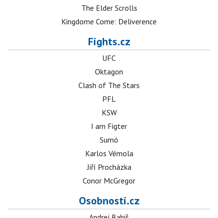
The Elder Scrolls
Kingdome Come: Deliverence
Fights.cz
UFC
Oktagon
Clash of The Stars
PFL
KSW
I am Figter
Sumó
Karlos Vémola
Jiří Procházka
Conor McGregor
Osobnosti.cz
Andrej Babiš