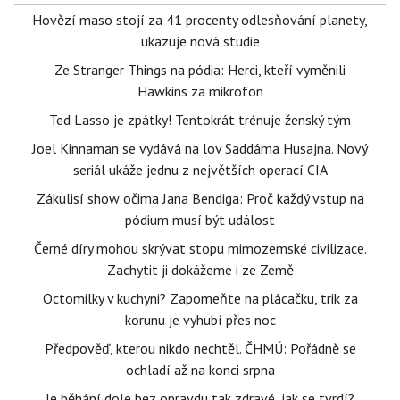
Hovězí maso stojí za 41 procenty odlesňování planety,
ukazuje nová studie
Ze Stranger Things na pódia: Herci, kteří vyměnili
Hawkins za mikrofon
Ted Lasso je zpátky! Tentokrát trénuje ženský tým
Joel Kinnaman se vydává na lov Saddáma Husajna. Nový
seriál ukáže jednu z největších operací CIA
Zákulisí show očima Jana Bendiga: Proč každý vstup na
pódium musí být událost
Černé díry mohou skrývat stopu mimozemské civilizace.
Zachytit ji dokážeme i ze Země
Octomilky v kuchyni? Zapomeňte na plácačku, trik za
korunu je vyhubí přes noc
Předpověď, kterou nikdo nechtěl. ČHMÚ: Pořádně se
ochladí až na konci srpna
Je běhání dole bez opravdu tak zdravé, jak se tvrdí?