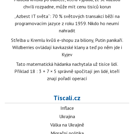
chvíli rozpadne, může mít cenu tisíců korun
„Azbest IT světa“: 70 % světových transakcí běží na
programovacím jazyce z roku 1959. Nikdo ho neumí
nahradit
Střelba u Kremlu kvůli e-shopu za biliony, Putin panikaří.
Wildberries ovládají kavkazské klany a teď po něm jde i
Kyjev
Tato matematická hádanka nachytala už tisíce lidí.
Příklad 18 : 3 + 7 × 5 správně spočítají jen lidé, kteří
znají pořadí operací
Tiscali.cz
Inflace
Ukrajina
Válka na Ukrajině
Migrační politika