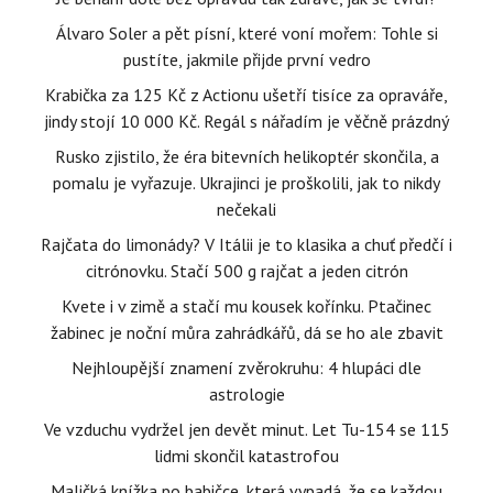
Álvaro Soler a pět písní, které voní mořem: Tohle si
pustíte, jakmile přijde první vedro
Krabička za 125 Kč z Actionu ušetří tisíce za opraváře,
jindy stojí 10 000 Kč. Regál s nářadím je věčně prázdný
Rusko zjistilo, že éra bitevních helikoptér skončila, a
pomalu je vyřazuje. Ukrajinci je proškolili, jak to nikdy
nečekali
Rajčata do limonády? V Itálii je to klasika a chuť předčí i
citrónovku. Stačí 500 g rajčat a jeden citrón
Kvete i v zimě a stačí mu kousek kořínku. Ptačinec
žabinec je noční můra zahrádkářů, dá se ho ale zbavit
Nejhloupější znamení zvěrokruhu: 4 hlupáci dle
astrologie
Ve vzduchu vydržel jen devět minut. Let Tu-154 se 115
lidmi skončil katastrofou
Maličká knížka po babičce, která vypadá, že se každou