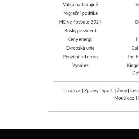
Válka na Ukrajině
S
Migrační politika
ME ve fotbale 2024
D
Ruský prezident
Ceny energií
F
Evropská unie
Cal
Penzijní reforma
The E
Vynález
King
Del
Tiscali.cz
|
Zprávy
|
Sport
|
Ženy
|
Ces
Moulík.cz
|