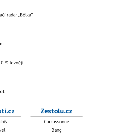
ačí radar „Bělka“
ní
40 % levněji
lot
ti.cz
Zestolu.cz
abiš
Carcassonne
vel
Bang