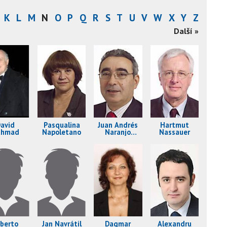
K
L
M
N
O
P
Q
R
S
T
U
V
W
X
Y
Z
Další »
Pasqualina
Juan Andrés
Hartmut
avid
Napoletano
Naranjo
Nassauer
ahmad
Escobar
berto
Jan Navrátil
Dagmar
Alexandru