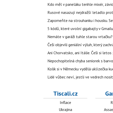
Kdo měl v paneláku tenhle mixér, závid
Rusové nasazují nejdražší letadlo proti
Zapomeňte na strouhanku i housku. Se
5 kódů, které uvolní gigabajty v Gmailu
Nemáte v garáži tuhle starou vrtačku?
Češi objevili geniální výluh, který zach
Ani Chorvatsko, ani Itálie. Češi si let
Nepochopitelná chyba seniorek s barvou 
Kolik si v Německu vydělá uklízečka k
Lidé vůbec neví, jestli ve vedrech nos
Tiscali.cz
Ga
Inflace
R
Ukrajina
Assas