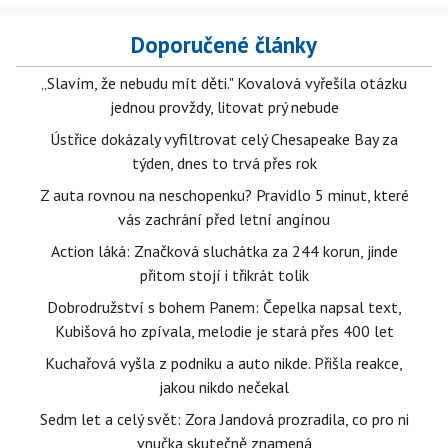
Doporučené články
„Slavím, že nebudu mít děti." Kovalová vyřešila otázku
jednou provždy, litovat prý nebude
Ústřice dokázaly vyfiltrovat celý Chesapeake Bay za
týden, dnes to trvá přes rok
Z auta rovnou na neschopenku? Pravidlo 5 minut, které
vás zachrání před letní angínou
Action láká: Značková sluchátka za 244 korun, jinde
přitom stojí i třikrát tolik
Dobrodružství s bohem Panem: Čepelka napsal text,
Kubišová ho zpívala, melodie je stará přes 400 let
Kuchařová vyšla z podniku a auto nikde. Přišla reakce,
jakou nikdo nečekal
Sedm let a celý svět: Zora Jandová prozradila, co pro ni
vnučka skutečně znamená