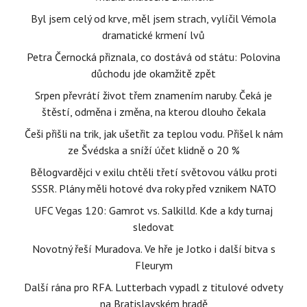
Byl jsem celý od krve, měl jsem strach, vylíčil Vémola
dramatické krmení lvů
Petra Černocká přiznala, co dostává od státu: Polovina
důchodu jde okamžitě zpět
Srpen převrátí život třem znamením naruby. Čeká je
štěstí, odměna i změna, na kterou dlouho čekala
Češi přišli na trik, jak ušetřit za teplou vodu. Přišel k nám
ze Švédska a sníží účet klidně o 20 %
Bělogvardějci v exilu chtěli třetí světovou válku proti
SSSR. Plány měli hotové dva roky před vznikem NATO
UFC Vegas 120: Gamrot vs. Salkilld. Kde a kdy turnaj
sledovat
Novotný řeší Muradova. Ve hře je Jotko i další bitva s
Fleurym
Další rána pro RFA. Lutterbach vypadl z titulové odvety
na Bratislavském hradě