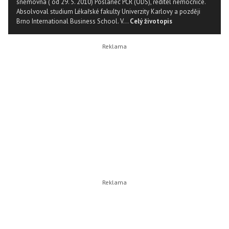
sněmovna ( od 29. 5. 2010) Poslanec PČR (ODS), ředitel nemocnice.
Absolvoval studium Lékařské fakulty Univerzity Karlovy a později
Brno International Business School. V...
Celý životopis