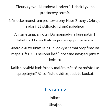
Fleury vyzval Muradova k odvetě. Uzbek kývl na
prosincový termín
Německé monstrum pro lov drony. Nese 2 tuny výzbroje,
radar i 12 stíhacích dronů najednou
Ani smetana, ani olej. Do marinády na kuře patří 1
tekutina, kterou Italové používají po generace
Android Auto ukazuje 3D budovy a semafory přímo na
mapě. Přes 250 milionů řidičů dostane navigaci jako z
kokpitu
Kolik si vydělá kadeřnice v malém městě za měsíc i se
spropitným? Až to číslo uvidíte, budete koukat
Tiscali.cz
Inflace
Ukrajina