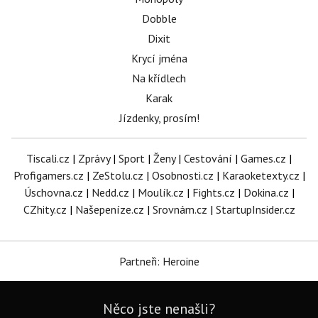
Dobble
Dixit
Krycí jména
Na křídlech
Karak
Jízdenky, prosím!
Tiscali.cz
|
Zprávy
|
Sport
|
Ženy
|
Cestování
|
Games.cz
|
Profigamers.cz
|
ZeStolu.cz
|
Osobnosti.cz
|
Karaoketexty.cz
|
Úschovna.cz
|
Nedd.cz
|
Moulík.cz
|
Fights.cz
|
Dokina.cz
|
CZhity.cz
|
Našepeníze.cz
|
Srovnám.cz
|
StartupInsider.cz
Partneři: Heroine
Něco jste nenašli?