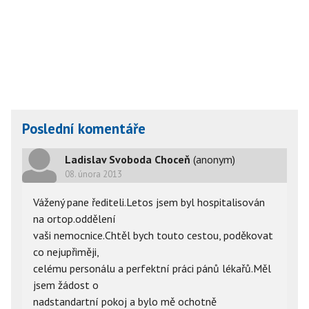
Poslední komentáře
Ladislav Svoboda Choceň
(anonym)
08. února 2013
Vážený pane řediteli.Letos jsem byl hospitalisován
na ortop.oddělení
vaši nemocnice.Chtěl bych touto cestou, poděkovat
co nejupřiměji,
celému personálu a perfektní práci pánů lékařů.Měl
jsem žádost o
nadstandartní pokoj a bylo mě ochotně