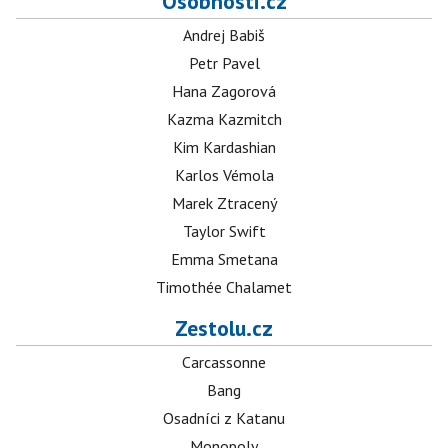
Osobnosti.cz
Andrej Babiš
Petr Pavel
Hana Zagorová
Kazma Kazmitch
Kim Kardashian
Karlos Vémola
Marek Ztracený
Taylor Swift
Emma Smetana
Timothée Chalamet
Zestolu.cz
Carcassonne
Bang
Osadníci z Katanu
Monopoly