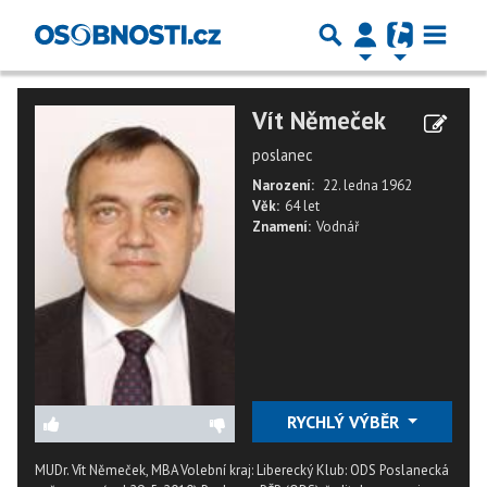
Vít Němeček
poslanec
Narození:
22. ledna 1962
Věk:
64 let
Znamení:
Vodnář
RYCHLÝ VÝBĚR
MUDr. Vít Němeček, MBA Volební kraj: Liberecký Klub: ODS Poslanecká