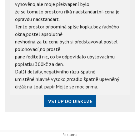
vyhověno,ale moje překvapení bylo,
že se tomuto prostoru říká nadstandartní-cena je
opravdu nadstandart.
Tento prostor připomíná spíše kopku,bez řádného
okna,postel apsolutně
nevhodná,za tu cenu bych si představoval postel
polohovací,no prostě
pane řediteli nic, co by odpovídalo ubytovacímu
poplatku 300kč za den.
Další detaily, negativního rázu-špatně
umistěné,hlavně vysoko,zrcadlo špatně upevněný
držák na toal. papír.Mějte se moc prima.
VSTUP DO DISKUZE