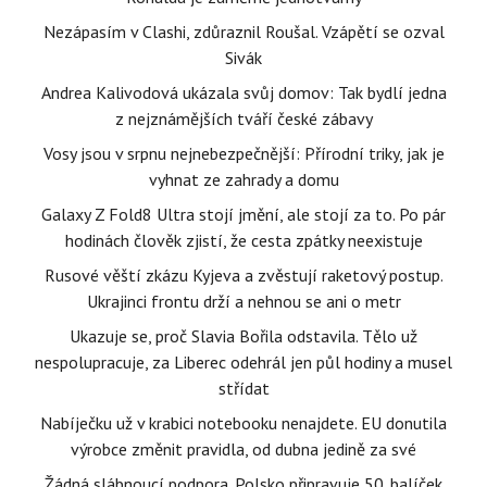
Nezápasím v Clashi, zdůraznil Roušal. Vzápětí se ozval
Sivák
Andrea Kalivodová ukázala svůj domov: Tak bydlí jedna
z nejznámějších tváří české zábavy
Vosy jsou v srpnu nejnebezpečnější: Přírodní triky, jak je
vyhnat ze zahrady a domu
Galaxy Z Fold8 Ultra stojí jmění, ale stojí za to. Po pár
hodinách člověk zjistí, že cesta zpátky neexistuje
Rusové věští zkázu Kyjeva a zvěstují raketový postup.
Ukrajinci frontu drží a nehnou se ani o metr
Ukazuje se, proč Slavia Bořila odstavila. Tělo už
nespolupracuje, za Liberec odehrál jen půl hodiny a musel
střídat
Nabíječku už v krabici notebooku nenajdete. EU donutila
výrobce změnit pravidla, od dubna jedině za své
Žádná slábnoucí podpora. Polsko připravuje 50. balíček