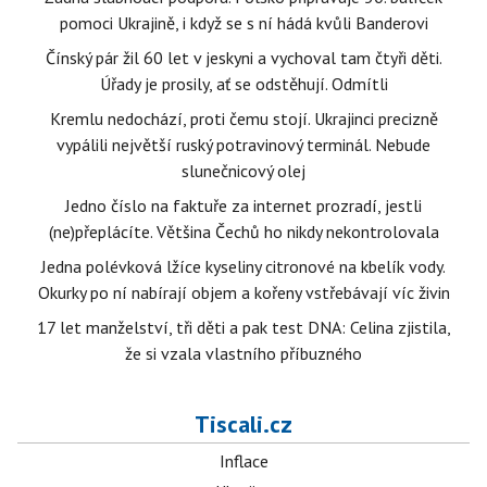
pomoci Ukrajině, i když se s ní hádá kvůli Banderovi
Čínský pár žil 60 let v jeskyni a vychoval tam čtyři děti.
Úřady je prosily, ať se odstěhují. Odmítli
Kremlu nedochází, proti čemu stojí. Ukrajinci precizně
vypálili největší ruský potravinový terminál. Nebude
slunečnicový olej
Jedno číslo na faktuře za internet prozradí, jestli
(ne)přeplácíte. Většina Čechů ho nikdy nekontrolovala
Jedna polévková lžíce kyseliny citronové na kbelík vody.
Okurky po ní nabírají objem a kořeny vstřebávají víc živin
17 let manželství, tři děti a pak test DNA: Celina zjistila,
že si vzala vlastního příbuzného
Tiscali.cz
Inflace