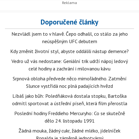
Doporučené články
Nezvládl jsem to v hlavě. Čepo odhalil, co stálo za jeho
neúspěšným UFC debutem
Kdy změnit životní styl, abyste oddálili nástup demence?
Vedro už vás nedostane: Geniální trik udrží nápoj ledový
celé hodiny a zachrání i milovanou kávu
Srpnová obloha předvede něco mimořádného. Zatmění
Slunce vystřídá noc plná padajících hvězd
Líbáš jako bůh: Poledňáková dostala stopku, Bartoška
odmítl sportovat a ústřední píseň, která film přerostla
Poslední hodiny Freddieho Mercuryho: Co se skutečně
dělo 24. listopadu 1991
Žádná mouka, žádný cukr, žádné mléko, jídelníček
Ronalda je záměrně jednotvárný