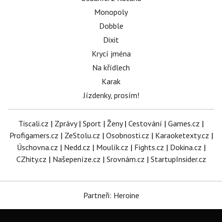
Monopoly
Dobble
Dixit
Krycí jména
Na křídlech
Karak
Jízdenky, prosím!
Tiscali.cz
|
Zprávy
|
Sport
|
Ženy
|
Cestování
|
Games.cz
|
Profigamers.cz
|
ZeStolu.cz
|
Osobnosti.cz
|
Karaoketexty.cz
|
Úschovna.cz
|
Nedd.cz
|
Moulík.cz
|
Fights.cz
|
Dokina.cz
|
CZhity.cz
|
Našepeníze.cz
|
Srovnám.cz
|
StartupInsider.cz
Partneři: Heroine