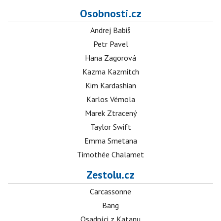
Osobnosti.cz
Andrej Babiš
Petr Pavel
Hana Zagorová
Kazma Kazmitch
Kim Kardashian
Karlos Vémola
Marek Ztracený
Taylor Swift
Emma Smetana
Timothée Chalamet
Zestolu.cz
Carcassonne
Bang
Osadníci z Katanu