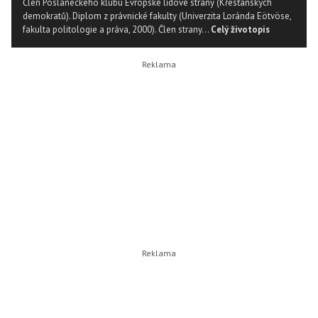
Člen Poslaneckého klubu Evropské lidové strany (Křesťanských
demokratů). Diplom z právnické fakulty (Univerzita Loránda Eötvöse,
fakulta politologie a práva, 2000). Člen strany...
Celý životopis