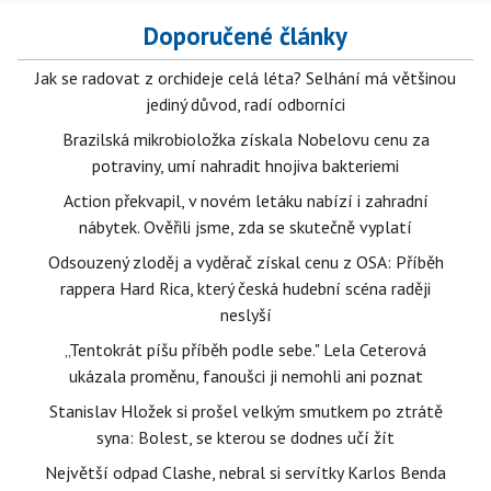
Doporučené články
Jak se radovat z orchideje celá léta? Selhání má většinou
jediný důvod, radí odborníci
Brazilská mikrobioložka získala Nobelovu cenu za
potraviny, umí nahradit hnojiva bakteriemi
Action překvapil, v novém letáku nabízí i zahradní
nábytek. Ověřili jsme, zda se skutečně vyplatí
Odsouzený zloděj a vyděrač získal cenu z OSA: Příběh
rappera Hard Rica, který česká hudební scéna raději
neslyší
„Tentokrát píšu příběh podle sebe." Lela Ceterová
ukázala proměnu, fanoušci ji nemohli ani poznat
Stanislav Hložek si prošel velkým smutkem po ztrátě
syna: Bolest, se kterou se dodnes učí žít
Největší odpad Clashe, nebral si servítky Karlos Benda