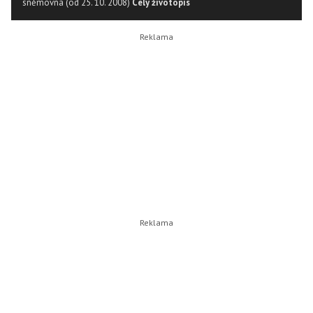
sněmovna (od 25. 10. 2008)
Celý životopis