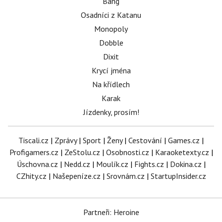
Bang
Osadníci z Katanu
Monopoly
Dobble
Dixit
Krycí jména
Na křídlech
Karak
Jízdenky, prosím!
Tiscali.cz
|
Zprávy
|
Sport
|
Ženy
|
Cestování
|
Games.cz
|
Profigamers.cz
|
ZeStolu.cz
|
Osobnosti.cz
|
Karaoketexty.cz
|
Úschovna.cz
|
Nedd.cz
|
Moulík.cz
|
Fights.cz
|
Dokina.cz
|
CZhity.cz
|
Našepeníze.cz
|
Srovnám.cz
|
StartupInsider.cz
Partneři: Heroine