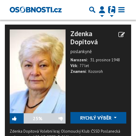
Zdenka
Dopitová
poslankyně
Narození:
31. prosince 1948
Věk:
77 let
Znamení:
Kozoroh
RYCHLÝ VÝBĚR
25%
Zdenka Dopitová Volební kraj: Olomoucký Klub: ČSSD Poslanecká