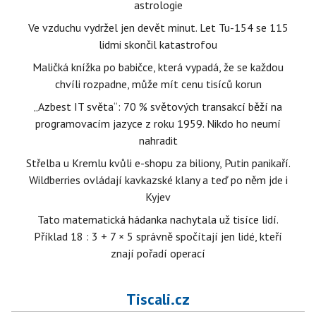
astrologie
Ve vzduchu vydržel jen devět minut. Let Tu-154 se 115
lidmi skončil katastrofou
Maličká knížka po babičce, která vypadá, že se každou
chvíli rozpadne, může mít cenu tisíců korun
„Azbest IT světa“: 70 % světových transakcí běží na
programovacím jazyce z roku 1959. Nikdo ho neumí
nahradit
Střelba u Kremlu kvůli e-shopu za biliony, Putin panikaří.
Wildberries ovládají kavkazské klany a teď po něm jde i
Kyjev
Tato matematická hádanka nachytala už tisíce lidí.
Příklad 18 : 3 + 7 × 5 správně spočítají jen lidé, kteří
znají pořadí operací
Tiscali.cz