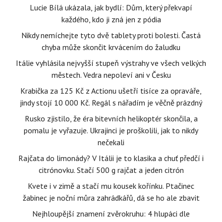
Lucie Bílá ukázala, jak bydlí: Dům, který překvapí
každého, kdo ji zná jen z pódia
Nikdy nemíchejte tyto dvě tablety proti bolesti. Častá
chyba může skončit krvácením do žaludku
Itálie vyhlásila nejvyšší stupeň výstrahy ve všech velkých
městech. Vedra nepoleví ani v Česku
Krabička za 125 Kč z Actionu ušetří tisíce za opraváře,
jindy stojí 10 000 Kč. Regál s nářadím je věčně prázdný
Rusko zjistilo, že éra bitevních helikoptér skončila, a
pomalu je vyřazuje. Ukrajinci je proškolili, jak to nikdy
nečekali
Rajčata do limonády? V Itálii je to klasika a chuť předčí i
citrónovku. Stačí 500 g rajčat a jeden citrón
Kvete i v zimě a stačí mu kousek kořínku. Ptačinec
žabinec je noční můra zahrádkářů, dá se ho ale zbavit
Nejhloupější znamení zvěrokruhu: 4 hlupáci dle