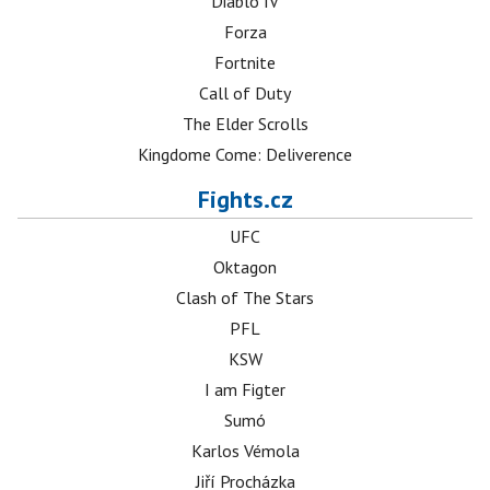
Diablo IV
Forza
Fortnite
Call of Duty
The Elder Scrolls
Kingdome Come: Deliverence
Fights.cz
UFC
Oktagon
Clash of The Stars
PFL
KSW
I am Figter
Sumó
Karlos Vémola
Jiří Procházka