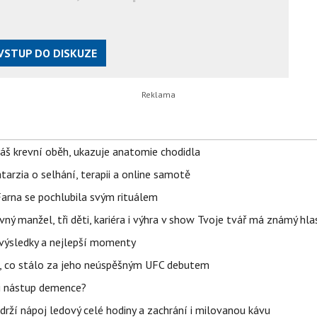
VSTUP DO DISKUZE
váš krevní oběh, ukazuje anatomie chodidla
Katarzia o selhání, terapii a online samotě
Farna se pochlubila svým rituálem
ný manžel, tři děti, kariéra i výhra v show Tvoje tvář má známý hla
– výsledky a nejlepší momenty
il, co stálo za jeho neúspěšným UFC debutem
li nástup demence?
udrží nápoj ledový celé hodiny a zachrání i milovanou kávu