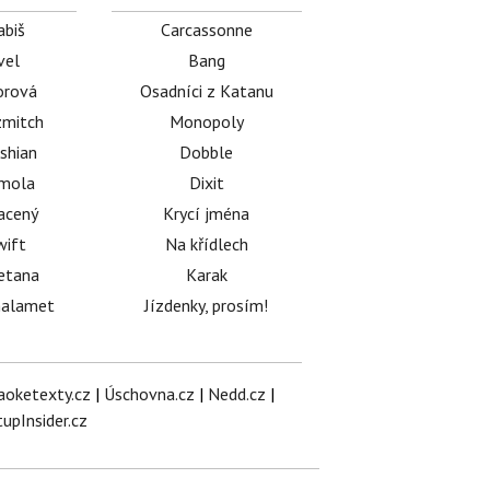
abiš
Carcassonne
vel
Bang
orová
Osadníci z Katanu
mitch
Monopoly
shian
Dobble
émola
Dixit
acený
Krycí jména
wift
Na křídlech
etana
Karak
halamet
Jízdenky, prosím!
aoketexty.cz
|
Úschovna.cz
|
Nedd.cz
|
tupInsider.cz