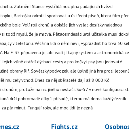
ného. Zatmění Slunce vystřídá noc plná padajících hvězd
topku, Bartoška odmítl sportovat a ústřední píseň, která film pře
kého boje. Velí roji dronů a dokáže jich vyslat desítky najednou
y si totiž myslí, že je mrtvá. Pětaosmdesátiletá učitelka musí doko
abajty v telefonu. Většina lidí o něm neví, vyprázdnit ho trvá 30 s
". Na F-35 připravena je, ale vadí jí tajný systém a astronomická c
 Jejich vůně dráždí dýchací cesty a pro kočky i psy jsou jedovaté
dušné obrany Rif. Sovětský podvozek, ale úplně jiná hra proti letou
ěl mu celý vchod. Dnes za něj sběratelé dají až 8 000 Kč
 dronům, protože na nic jiného nestačí. Su-57 v nové konfiguraci st
kaná drží pohromadě díky 1 přísadě, kterou má doma každý řezník
 za pár minut. Fungují roky, ale moc lidí je nezná
mes.cz
Fights.cz
Osobnos