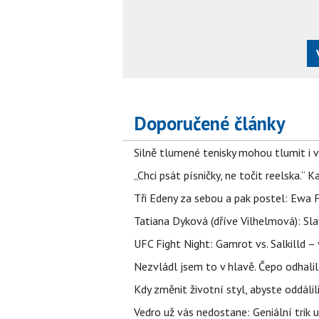
Doporučené články
Silně tlumené tenisky mohou tlumit i 
„Chci psát písničky, ne točit reelska.“ 
Tři Edeny za sebou a pak postel: Ewa 
Tatiana Dyková (dříve Vilhelmová): Slav
UFC Fight Night: Gamrot vs. Salkilld 
Nezvládl jsem to v hlavě. Čepo odhal
Kdy změnit životní styl, abyste oddáli
Vedro už vás nedostane: Geniální trik 