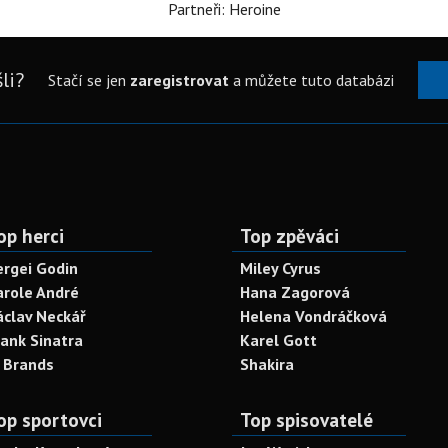
Partneři: Heroine
li?
Stačí se jen
zaregistrovat
a můžete tuto databázi
op herci
Top zpěváci
ergei Godin
Miley Cyrus
arole André
Hana Zagorová
áclav Neckář
Helena Vondráčková
rank Sinatra
Karel Gott
. Brands
Shakira
op sportovci
Top spisovatelé