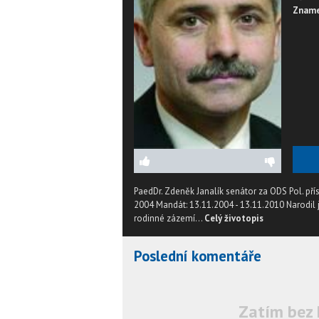
Zname
PaedDr. Zdeněk Janalík senátor za ODS Pol. pří
2004 Mandát: 13.11.2004 - 13.11.2010 Narodil j
rodinné zázemí...
Celý životopis
Poslední komentáře
Zatím bez 