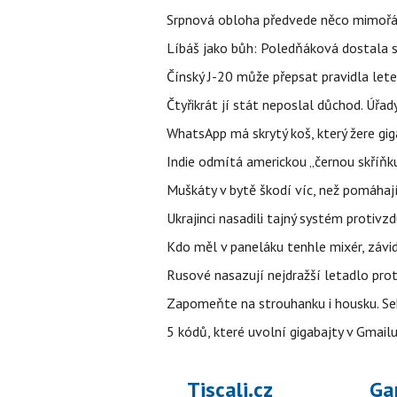
Srpnová obloha předvede něco mimořád
Líbáš jako bůh: Poledňáková dostala s
Čínský J-20 může přepsat pravidla letec
Čtyřikrát jí stát neposlal důchod. Úřad
WhatsApp má skrytý koš, který žere gig
Indie odmítá americkou „černou skříňku
Muškáty v bytě škodí víc, než pomáhají.
Ukrajinci nasadili tajný systém protivz
Kdo měl v paneláku tenhle mixér, závid
Rusové nasazují nejdražší letadlo proti
Zapomeňte na strouhanku i housku. Se
5 kódů, které uvolní gigabajty v Gmailu
Tiscali.cz
Ga