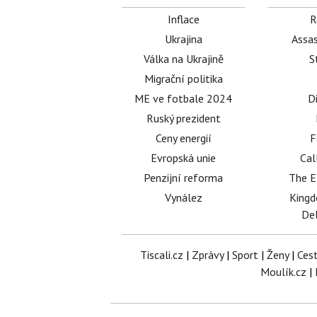
Inflace
R
Ukrajina
Assas
Válka na Ukrajině
S
Migrační politika
ME ve fotbale 2024
D
Ruský prezident
Ceny energií
F
Evropská unie
Cal
Penzijní reforma
The E
Vynález
King
Del
Tiscali.cz
|
Zprávy
|
Sport
|
Ženy
|
Ces
Moulík.cz
|