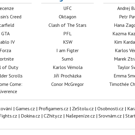
ecenze
UFC
Andrej B
sin's Creed
Oktagon
Petr Pa
tarfield
Clash of The Stars
Hana Zag
GTA
PFL
Kazma Kaz
iablo IV
KSW
Kim Karda
Forza
I am Figter
Karlos V
ortnite
Sumó
Marek Ztr
l of Duty
Karlos Vémola
Taylor S
lder Scrolls
Jiří Procházka
Emma Sm
dome Come:
Conor McGregor
Timothée C
iverence
tování
|
Games.cz
|
Profigamers.cz
|
ZeStolu.cz
|
Osobnosti.cz
|
Kar
Fights.cz
|
Dokina.cz
|
CZhity.cz
|
Našepeníze.cz
|
Srovnám.cz
|
Star