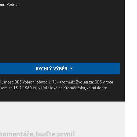
ní:
Vodnář
RYCHLÝ VÝBĚR
slušnost: ODS Volební obvod: č. 76 - Kroměříž Zvolen za: ODS v roce
sem se 13. 2. 1960, žiji v Holešově na Kroměřížsku, velmi dobré
komentáře, buďte první!