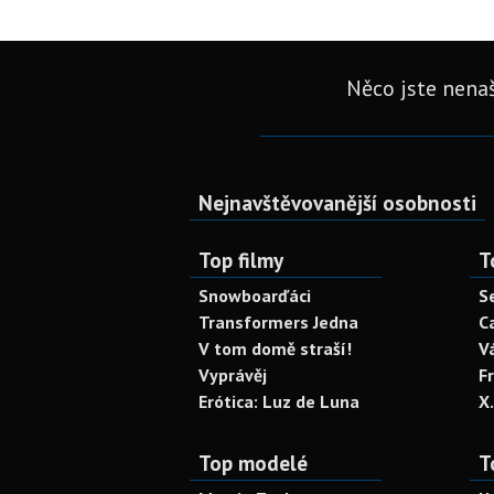
Něco jste nenaš
Nejnavštěvovanější osobnosti
Top filmy
T
Snowboarďáci
S
Transformers Jedna
C
V tom domě straší!
V
Vyprávěj
F
Erótica: Luz de Luna
X
Top modelé
T