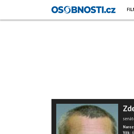
FIL
Zde
senát
Naroz
Věk:
6