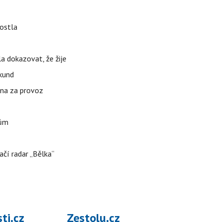
rostla
la dokazovat, že žije
ekund
ena za provoz
nům
ačí radar „Bělka“
ti.cz
Zestolu.cz