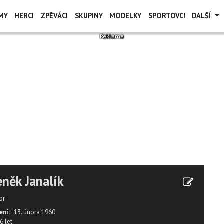
MY
HERCI
ZPĚVÁCI
SKUPINY
MODELKY
SPORTOVCI
DALŠÍ
něk Janalík
or
ení:
13. února 1960
6 let