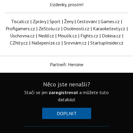
Jízdenky, prosím!
Tiscali.cz
|
Zprávy
|
Sport
|
Ženy
|
Cestování
|
Games.cz
|
Profigamers.cz
|
ZeStolu.cz
|
Osobnosti.cz
|
Karaoketexty.cz
|
Úschovna.cz
|
Nedd.cz
|
Moulík.cz
|
Fights.cz
|
Dokina.cz
|
CZhity.cz
|
Našepeníze.cz
|
Srovnám.cz
|
StartupInsider.cz
Partneři: Heroine
Něco jste nenašli?
Stačí se jen
zaregistrovat
a můžete tuto
databázi
DOPLNIT