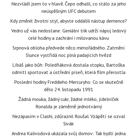
Nezvládl jsem to v hlavě. Čepo odhalil, co stálo za jeho
neúspěšným UFC debutem
Kdy změnit životní styl, abyste oddálili nástup demence?
Vedro už vás nedostane: Geniální trik udrží nápoj ledový
celé hodiny a zachrání i milovanou kávu
Srpnová obloha předvede něco mimořádného. Zatmění
Slunce vystřídá noc plná padajících hvězd
Líbáš jako bůh: Poledňáková dostala stopku, Bartoška
odmítl sportovat a ústřední píseň, která film přerostla
Poslední hodiny Freddieho Mercuryho: Co se skutečně
dělo 24. listopadu 1991
Žádná mouka, žádný cukr, žádné mléko, jídelníček
Ronalda je záměrně jednotvárný
Nezápasím v Clashi, zdůraznil Roušal. Vzápětí se ozval
Sivák
Andrea Kalivodová ukázala svůj domov: Tak bydlí jedna