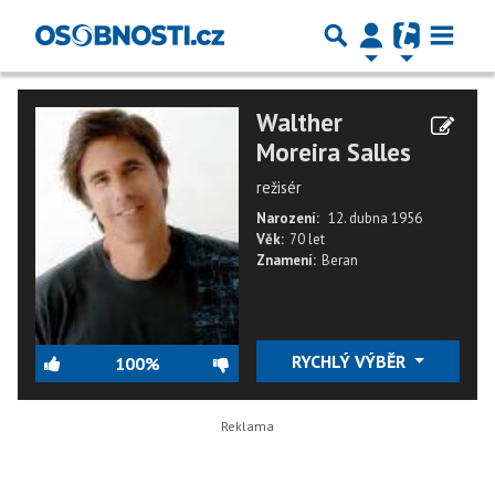
Walther
Moreira Salles
režisér
Narození:
12. dubna 1956
Věk:
70 let
Znamení:
Beran
RYCHLÝ VÝBĚR
100%