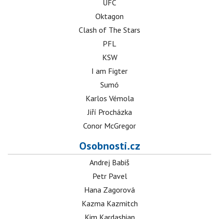
UFC
Oktagon
Clash of The Stars
PFL
KSW
I am Figter
Sumó
Karlos Vémola
Jiří Procházka
Conor McGregor
Osobnosti.cz
Andrej Babiš
Petr Pavel
Hana Zagorová
Kazma Kazmitch
Kim Kardashian