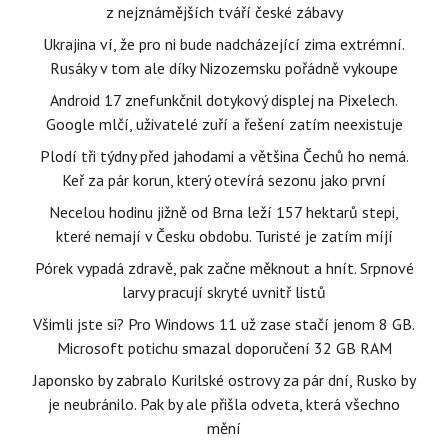
z nejznámějších tváří české zábavy
Ukrajina ví, že pro ni bude nadcházející zima extrémní.
Rusáky v tom ale díky Nizozemsku pořádně vykoupe
Android 17 znefunkčnil dotykový displej na Pixelech.
Google mlčí, uživatelé zuří a řešení zatím neexistuje
Plodí tři týdny před jahodami a většina Čechů ho nemá.
Keř za pár korun, který otevírá sezonu jako první
Necelou hodinu jižně od Brna leží 157 hektarů stepi,
které nemají v Česku obdobu. Turisté je zatím míjí
Pórek vypadá zdravě, pak začne měknout a hnít. Srpnové
larvy pracují skryté uvnitř listů
Všimli jste si? Pro Windows 11 už zase stačí jenom 8 GB.
Microsoft potichu smazal doporučení 32 GB RAM
Japonsko by zabralo Kurilské ostrovy za pár dní, Rusko by
je neubránilo. Pak by ale přišla odveta, která všechno
mění