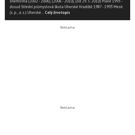
sněmovna (2002 - 2006), (2006 - 2010), (od 29. 5. 2010) Praxe 1993 -
dosud Střední průmyslová škola Uherské Hradiště 1987 - 1993 Mesit
(s. p., a. s.) Uherské...
Celý životopis