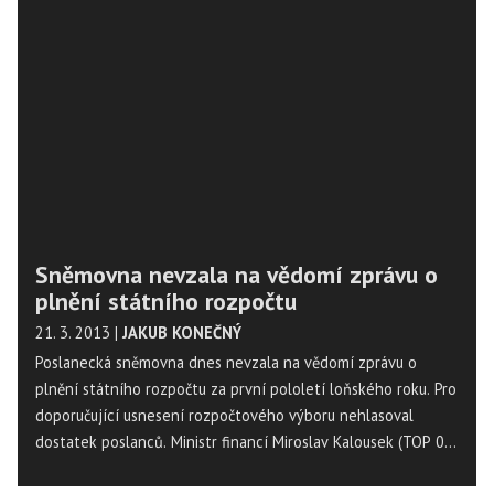
naplnění.
Sněmovna nevzala na vědomí zprávu o
plnění státního rozpočtu
21. 3. 2013
|
JAKUB KONEČNÝ
Poslanecká sněmovna dnes nevzala na vědomí zprávu o
plnění státního rozpočtu za první pololetí loňského roku. Pro
doporučující usnesení rozpočtového výboru nehlasoval
dostatek poslanců. Ministr financí Miroslav Kalousek (TOP 09)
řekl, že rozhodnutí poslanců sice respektuje, ale že