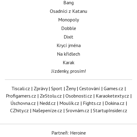
Bang
Osadníci z Katanu
Monopoly
Dobble
Dixit
Krycí jména
Na křídlech
Karak
Jízdenky, prosím!
Tiscali.cz
|
Zprávy
|
Sport
|
Ženy
|
Cestování
|
Games.cz
|
Profigamers.cz
|
ZeStolu.cz
|
Osobnosti.cz
|
Karaoketexty.cz
|
Úschovna.cz
|
Nedd.cz
|
Moulík.cz
|
Fights.cz
|
Dokina.cz
|
CZhity.cz
|
Našepeníze.cz
|
Srovnám.cz
|
StartupInsider.cz
Partneři: Heroine