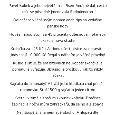
Pavel Bobek a jeho největší hit: Píseň „Veď mě dál, cesto
má“ se původně jmenovala Rododendron
Odlehčete v létě svým nohám aneb tipy na vzdušné
pánské boty
Hovězí maso stojí za 41 procenty odlesňování planety,
ukazuje nová studie
Krabička za 125 Kč z Actionu ušetří tisíce za opraváře,
jindy stojí 10 000 Kč. Regál s nářadím je věčně prázdný
Rusko zjistilo, že éra bitevních helikoptér skončila, a
pomalu je vyřazuje. Ukrajinci je proškolili, jak to nikdy
nečekali
Rajčata do limonády? V Itálii je to klasika a chuť předčí i
citrónovku. Stačí 500 g rajčat a jeden citrón
Kvete i v zimě a stačí mu kousek kořínku. Ptačinec
žabinec je noční můra zahrádkářů, dá se ho ale zbavit
Nejhloupější znamení zvěrokruhu: 4 hlupáci dle