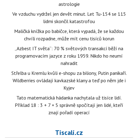
astrologie
Ve vzduchu vydržel jen devět minut. Let Tu-154 se 115
lidmi skončil katastrofou
Maličká knížka po babičce, která vypadá, že se každou
chvíli rozpadne, může mít cenu tisíců korun
„Azbest IT světa“: 70 % světových transakcí běží na
programovacím jazyce z roku 1959. Nikdo ho neumí
nahradit
Střelba u Kremlu kvůli e-shopu za biliony, Putin panikaří.
Wildberries ovládají kavkazské klany a teď po něm jde i
Kyjev
Tato matematická hádanka nachytala už tisíce lidí.
Příklad 18 : 3 + 7 × 5 správně spočítají jen lidé, kteří
znají pořadí operací
Tiscali.cz