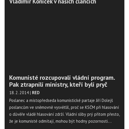
Vladimír Koníček v našich článcích
Komunisté rozcupovali vládní program.
Pak ztrapnili ministry, kteří byli pryč
18. 2. 2014
|
RED
Poslanec a místopředseda komunistické partaje Jiří Dolejš
poslancům ve sněmovně vysvětlil, proč se KSČM při hlasování
o důvěře vládě hlasování zdrží. Vládní sliby prý přitom přesto,
že je komunisté odmítají, mohou být hodny pozornosti.
Ovšem KSČM se podle Dolejše obává, že nedojde k jejich