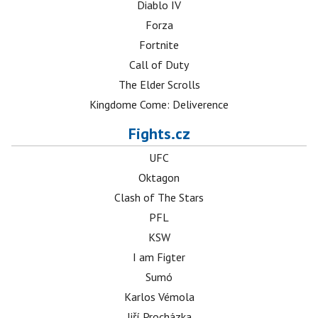
Diablo IV
Forza
Fortnite
Call of Duty
The Elder Scrolls
Kingdome Come: Deliverence
Fights.cz
UFC
Oktagon
Clash of The Stars
PFL
KSW
I am Figter
Sumó
Karlos Vémola
Jiří Procházka