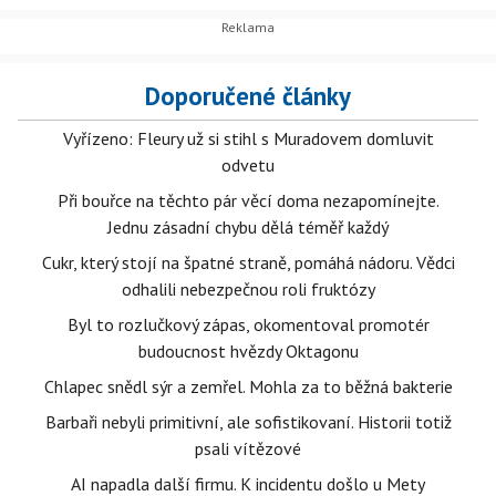
Sněmovna odmítla vzít na vědomí realitu.
Doporučené články
Vyřízeno: Fleury už si stihl s Muradovem domluvit
odvetu
Při bouřce na těchto pár věcí doma nezapomínejte.
Jednu zásadní chybu dělá téměř každý
Cukr, který stojí na špatné straně, pomáhá nádoru. Vědci
odhalili nebezpečnou roli fruktózy
Byl to rozlučkový zápas, okomentoval promotér
budoucnost hvězdy Oktagonu
Chlapec snědl sýr a zemřel. Mohla za to běžná bakterie
Barbaři nebyli primitivní, ale sofistikovaní. Historii totiž
psali vítězové
AI napadla další firmu. K incidentu došlo u Mety