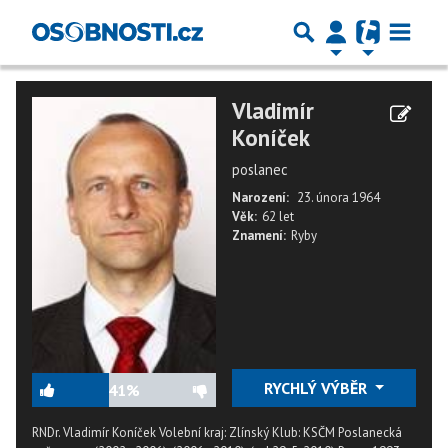
Vladimír
Koníček
poslanec
Narození:
23. února 1964
Věk:
62 let
Znamení:
Ryby
RYCHLÝ VÝBĚR
41%
RNDr. Vladimír Koníček Volební kraj: Zlínský Klub: KSČM Poslanecká