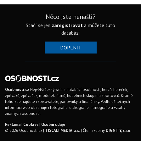
Něco jste nenašli?
Stačí se jen
zaregistrovat
a můžete tuto
databázi
DOPLNIT
Osobnosti.cz
Největší český web s databází osobností, herců, hereček,
zpěváků, zpěvaček, modelek, filmů, hudebních skupin a sportovců. Kromě
toho zde najdete i spisovatele, panovníky a finančníky. Vedle užitečných
informací web obsahuje i fotografie, diskografie, filmografie a vztahy
známých osobností.
Reklama
|
Cookies
|
Osobní údaje
© 2026 Osobnosti.cz |
TISCALI MEDIA, a.s.
| Člen skupiny
DIGNITY, s.r.o.