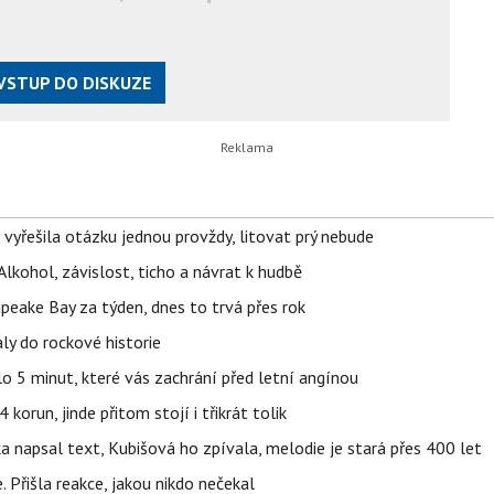
VSTUP DO DISKUZE
 vyřešila otázku jednou provždy, litovat prý nebude
Alkohol, závislost, ticho a návrat k hudbě
apeake Bay za týden, dnes to trvá přes rok
ly do rockové historie
o 5 minut, které vás zachrání před letní angínou
orun, jinde přitom stojí i třikrát tolik
napsal text, Kubišová ho zpívala, melodie je stará přes 400 let
 Přišla reakce, jakou nikdo nečekal