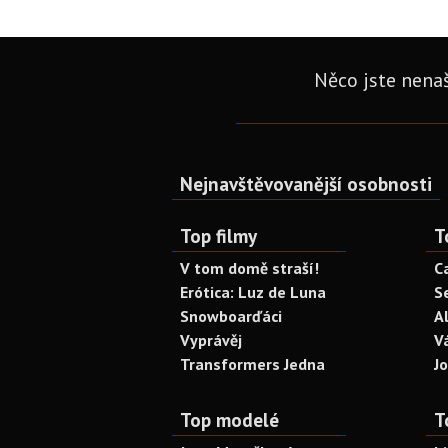
Něco jste nenaš
Nejnavštěvovanější osobnosti
Top filmy
T
V tom domě straší!
C
Erótica: Luz de Luna
S
Snowboarďáci
A
Vyprávěj
V
Transformers Jedna
J
Top modelé
T