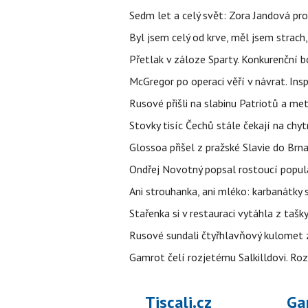
Sedm let a celý svět: Zora Jandová pr
Byl jsem celý od krve, měl jsem strach
Přetlak v záloze Sparty. Konkurenční 
McGregor po operaci věří v návrat. Insp
Rusové přišli na slabinu Patriotů a met
Stovky tisíc Čechů stále čekají na chy
Glossoa přišel z pražské Slavie do Brna
Ondřej Novotný popsal rostoucí popula
Ani strouhanka, ani mléko: karbanátky
Stařenka si v restauraci vytáhla z tašky
Rusové sundali čtyřhlavňový kulomet z 
Gamrot čelí rozjetému Salkilldovi. Ro
Tiscali.cz
Ga