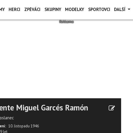
MY
HERCI
ZPĚVÁCI
SKUPINY
MODELKY
SPORTOVCI
DALŠÍ
ente Miguel Garcés Ramón
oslanec
ení:
10. listopadu 1946
9 let