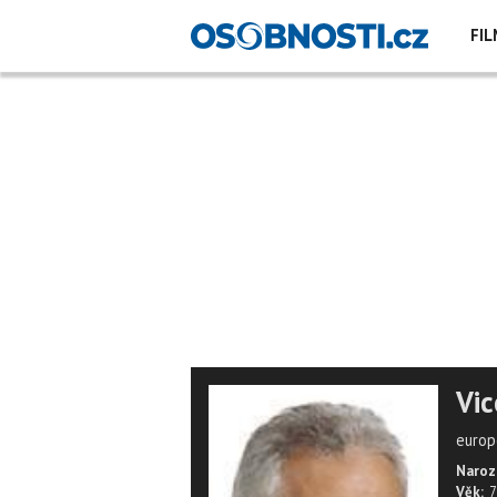
FIL
Vic
europ
Naroz
Věk:
7