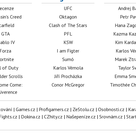
ecenze
UFC
Andrej B
sin's Creed
Oktagon
Petr Pa
tarfield
Clash of The Stars
Hana Zag
GTA
PFL
Kazma Kaz
iablo IV
KSW
Kim Karda
Forza
I am Figter
Karlos V
ortnite
Sumó
Marek Ztr
l of Duty
Karlos Vémola
Taylor S
lder Scrolls
Jiří Procházka
Emma Sm
dome Come:
Conor McGregor
Timothée C
iverence
tování
|
Games.cz
|
Profigamers.cz
|
ZeStolu.cz
|
Osobnosti.cz
|
Kar
Fights.cz
|
Dokina.cz
|
CZhity.cz
|
Našepeníze.cz
|
Srovnám.cz
|
Star