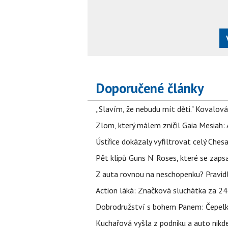
Doporučené články
„Slavím, že nebudu mít děti." Kovalová
Zlom, který málem zničil Gaia Mesiah: 
Ústřice dokázaly vyfiltrovat celý Ches
Pět klipů Guns N‘ Roses, které se zapsa
Z auta rovnou na neschopenku? Pravidl
Action láká: Značková sluchátka za 244 k
Dobrodružství s bohem Panem: Čepelka 
Kuchařová vyšla z podniku a auto nikde.