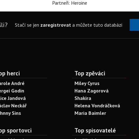
Partneři: Heroine
li?
Stačí se jen
zaregistrovat
a můžete tuto databázi
op herci
Top zpěváci
arole André
Miley Cyrus
ergei Godin
Hana Zagorová
lice Jandová
Shakira
áclav Neckář
Helena Vondráčková
ohnny Sins
Maria Baimler
op sportovci
Top spisovatelé