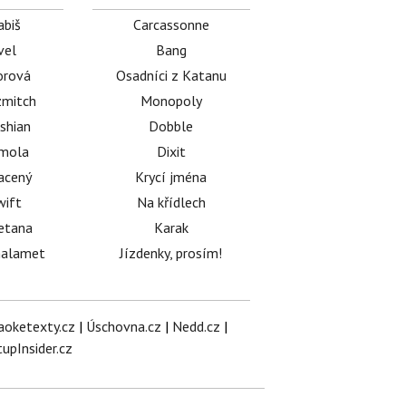
abiš
Carcassonne
vel
Bang
orová
Osadníci z Katanu
mitch
Monopoly
shian
Dobble
émola
Dixit
acený
Krycí jména
wift
Na křídlech
etana
Karak
halamet
Jízdenky, prosím!
aoketexty.cz
|
Úschovna.cz
|
Nedd.cz
|
tupInsider.cz