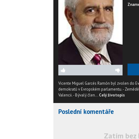
Zname
Vicente Miguel Garcés Ramón byl zvolen do Ev
demokratů v Evropském parlamentu. - Zemědělsk
Valencii. - Bývalý člen...
Celý životopis
Poslední komentáře
Zatím bez 