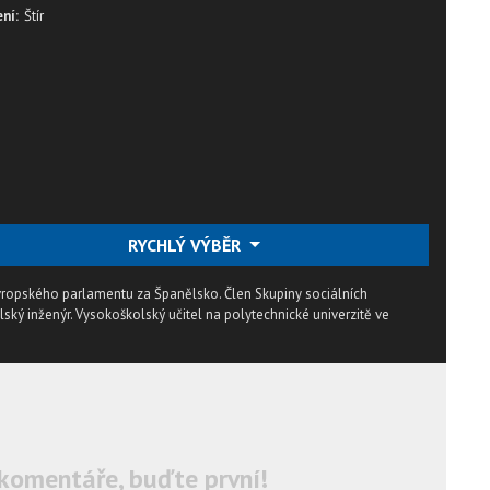
ní:
Štír
RYCHLÝ VÝBĚR
ropského parlamentu za Španělsko. Člen Skupiny sociálních
ý inženýr. Vysokoškolský učitel na polytechnické univerzitě ve
komentáře, buďte první!