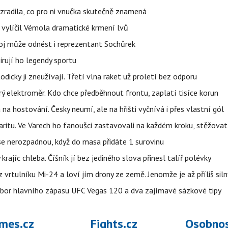
ozradila, co pro ni vnučka skutečně znamená
, vylíčil Vémola dramatické krmení lvů
boj může odnést i reprezentant Sochůrek
irují ho legendy sportu
odicky ji zneužívají. Třetí vlna raket už proletí bez odporu
trý elektroměr. Kdo chce předběhnout frontu, zaplatí tisíce korun
 na hostování. Česky neumí, ale na hřišti vyčnívá i přes vlastní gól
ritu. Ve Varech ho fanoušci zastavovali na každém kroku, stěžovat 
 se nerozpadnou, když do masa přidáte 1 surovinu
 krajíc chleba. Číšník jí bez jediného slova přinesl talíř polévky
vrtulníku Mi-24 a loví jím drony ze země. Jenomže je až příliš siln
zbor hlavního zápasu UFC Vegas 120 a dva zajímavé sázkové tipy
mes.cz
Fights.cz
Osobnos