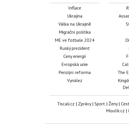
Inflace
R
Ukrajina
Assas
Válka na Ukrajině
S
Migrační politika
ME ve fotbale 2024
D
Ruský prezident
Ceny energií
F
Evropská unie
Cal
Penzijní reforma
The E
Vynález
King
Del
Tiscali.cz
|
Zprávy
|
Sport
|
Ženy
|
Ces
Moulík.cz
|