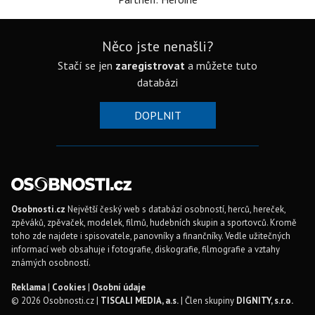
Něco jste nenašli?
Stačí se jen
zaregistrovat
a můžete tuto
databázi
DOPLNIT
Osobnosti.cz
Největší český web s databází osobností, herců, hereček,
zpěváků, zpěvaček, modelek, filmů, hudebních skupin a sportovců. Kromě
toho zde najdete i spisovatele, panovníky a finančníky. Vedle užitečných
informací web obsahuje i fotografie, diskografie, filmografie a vztahy
známých osobností.
Reklama
|
Cookies
|
Osobní údaje
© 2026 Osobnosti.cz |
TISCALI MEDIA, a.s.
| Člen skupiny
DIGNITY, s.r.o.