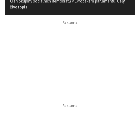
Člen Skupiny sociálních demokratů v Evropském parlamentu.
Celý
životopis