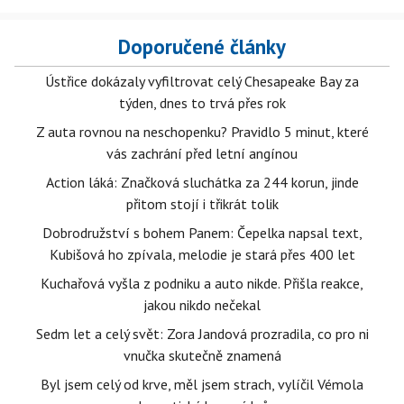
Doporučené články
Ústřice dokázaly vyfiltrovat celý Chesapeake Bay za
týden, dnes to trvá přes rok
Z auta rovnou na neschopenku? Pravidlo 5 minut, které
vás zachrání před letní angínou
Action láká: Značková sluchátka za 244 korun, jinde
přitom stojí i třikrát tolik
Dobrodružství s bohem Panem: Čepelka napsal text,
Kubišová ho zpívala, melodie je stará přes 400 let
Kuchařová vyšla z podniku a auto nikde. Přišla reakce,
jakou nikdo nečekal
Sedm let a celý svět: Zora Jandová prozradila, co pro ni
vnučka skutečně znamená
Byl jsem celý od krve, měl jsem strach, vylíčil Vémola