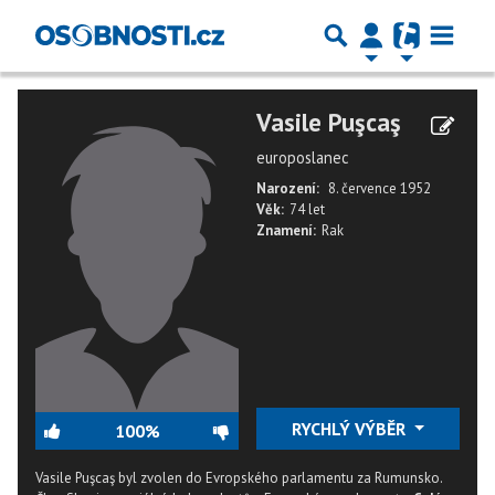
Vasile Puşcaş
europoslanec
Narození:
8. července 1952
Věk:
74 let
Znamení:
Rak
RYCHLÝ VÝBĚR
100%
Vasile Puşcaş byl zvolen do Evropského parlamentu za Rumunsko.