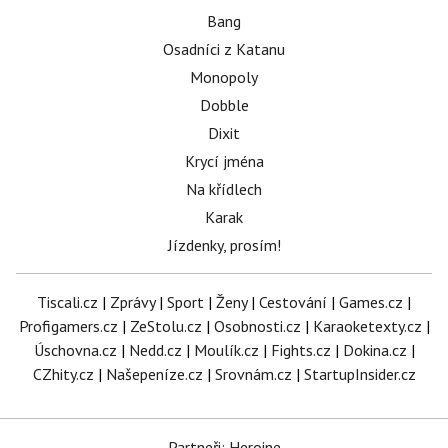
Bang
Osadníci z Katanu
Monopoly
Dobble
Dixit
Krycí jména
Na křídlech
Karak
Jízdenky, prosím!
Tiscali.cz
|
Zprávy
|
Sport
|
Ženy
|
Cestování
|
Games.cz
|
Profigamers.cz
|
ZeStolu.cz
|
Osobnosti.cz
|
Karaoketexty.cz
|
Úschovna.cz
|
Nedd.cz
|
Moulík.cz
|
Fights.cz
|
Dokina.cz
|
CZhity.cz
|
Našepeníze.cz
|
Srovnám.cz
|
StartupInsider.cz
Partneři: Heroine