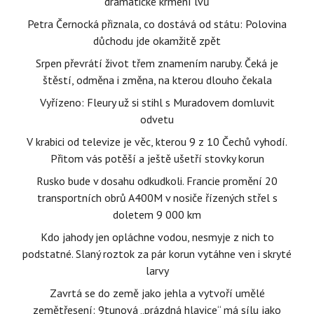
dramatické krmení lvů
Petra Černocká přiznala, co dostává od státu: Polovina
důchodu jde okamžitě zpět
Srpen převrátí život třem znamením naruby. Čeká je
štěstí, odměna i změna, na kterou dlouho čekala
Vyřízeno: Fleury už si stihl s Muradovem domluvit
odvetu
V krabici od televize je věc, kterou 9 z 10 Čechů vyhodí.
Přitom vás potěší a ještě ušetří stovky korun
Rusko bude v dosahu odkudkoli. Francie promění 20
transportních obrů A400M v nosiče řízených střel s
doletem 9 000 km
Kdo jahody jen opláchne vodou, nesmyje z nich to
podstatné. Slaný roztok za pár korun vytáhne ven i skryté
larvy
Zavrtá se do země jako jehla a vytvoří umělé
zemětřesení: 9tunová „prázdná hlavice“ má sílu jako