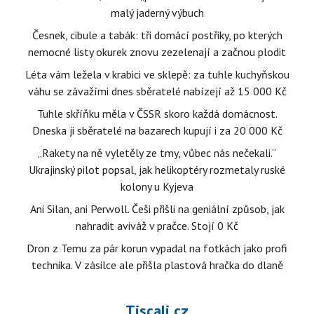
malý jaderný výbuch
Česnek, cibule a tabák: tři domácí postřiky, po kterých
nemocné listy okurek znovu zezelenají a začnou plodit
Léta vám ležela v krabici ve sklepě: za tuhle kuchyňskou
váhu se závažími dnes sběratelé nabízejí až 15 000 Kč
Tuhle skříňku měla v ČSSR skoro každá domácnost.
Dneska ji sběratelé na bazarech kupují i za 20 000 Kč
„Rakety na ně vyletěly ze tmy, vůbec nás nečekali.“
Ukrajinský pilot popsal, jak helikoptéry rozmetaly ruské
kolony u Kyjeva
Ani Silan, ani Perwoll. Češi přišli na geniální způsob, jak
nahradit aviváž v pračce. Stojí 0 Kč
Dron z Temu za pár korun vypadal na fotkách jako profi
technika. V zásilce ale přišla plastová hračka do dlaně
Tiscali.cz