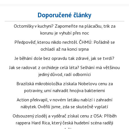
Doporučené články
Octomilky v kuchyni? Zapomeňte na plácačku, trik za
korunu je vyhubí přes noc
Předpověď, kterou nikdo nechtěl. ČHMÚ: Pořádně se
ochladí až na konci srpna
Je běhání dole bez opravdu tak zdravé, jak se tvrdí?
Jak se radovat z orchideje celá léta? Selhání má většinou
jediný důvod, radí odborníci
Brazilská mikrobioložka získala Nobelovu cenu za
potraviny, umí nahradit hnojiva bakteriemi
Action překvapil, v novém letáku nabízí i zahradní
nábytek. Ověřili jsme, zda se skutečně vyplatí
Odsouzený zloděj a vyděrač získal cenu z OSA: Příběh
rappera Hard Rica, který česká hudební scéna raději