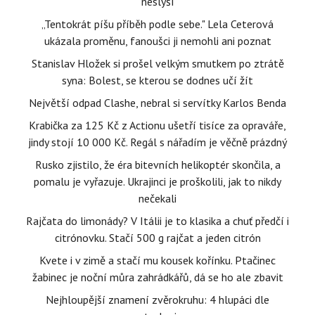
neslyší
„Tentokrát píšu příběh podle sebe." Lela Ceterová
ukázala proměnu, fanoušci ji nemohli ani poznat
Stanislav Hložek si prošel velkým smutkem po ztrátě
syna: Bolest, se kterou se dodnes učí žít
Největší odpad Clashe, nebral si servítky Karlos Benda
Krabička za 125 Kč z Actionu ušetří tisíce za opraváře,
jindy stojí 10 000 Kč. Regál s nářadím je věčně prázdný
Rusko zjistilo, že éra bitevních helikoptér skončila, a
pomalu je vyřazuje. Ukrajinci je proškolili, jak to nikdy
nečekali
Rajčata do limonády? V Itálii je to klasika a chuť předčí i
citrónovku. Stačí 500 g rajčat a jeden citrón
Kvete i v zimě a stačí mu kousek kořínku. Ptačinec
žabinec je noční můra zahrádkářů, dá se ho ale zbavit
Nejhloupější znamení zvěrokruhu: 4 hlupáci dle