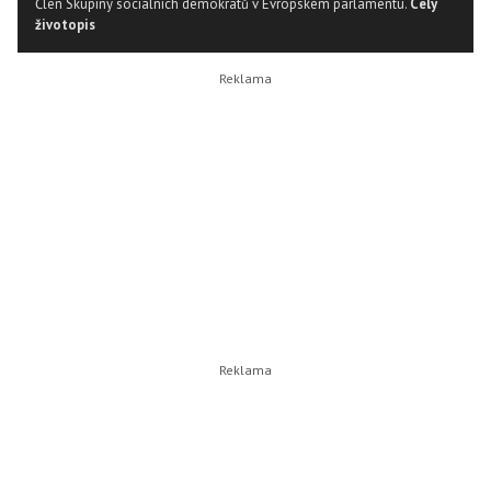
Člen Skupiny sociálních demokratů v Evropském parlamentu.
Celý
životopis