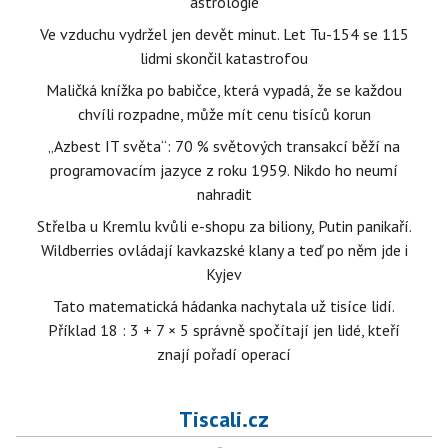
astrologie
Ve vzduchu vydržel jen devět minut. Let Tu-154 se 115
lidmi skončil katastrofou
Maličká knížka po babičce, která vypadá, že se každou
chvíli rozpadne, může mít cenu tisíců korun
„Azbest IT světa“: 70 % světových transakcí běží na
programovacím jazyce z roku 1959. Nikdo ho neumí
nahradit
Střelba u Kremlu kvůli e-shopu za biliony, Putin panikaří.
Wildberries ovládají kavkazské klany a teď po něm jde i
Kyjev
Tato matematická hádanka nachytala už tisíce lidí.
Příklad 18 : 3 + 7 × 5 správně spočítají jen lidé, kteří
znají pořadí operací
Tiscali.cz