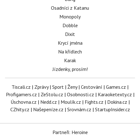
Osadníci z Katanu
Monopoly
Dobble
Dixit
Krycí jména
Na křídlech
Karak
Jízdenky, prosím!
Tiscali.cz
|
Zprávy
|
Sport
|
Ženy
|
Cestování
|
Games.cz
|
Profigamers.cz
|
ZeStolu.cz
|
Osobnosti.cz
|
Karaoketexty.cz
|
Úschovna.cz
|
Nedd.cz
|
Moulík.cz
|
Fights.cz
|
Dokina.cz
|
CZhity.cz
|
Našepeníze.cz
|
Srovnám.cz
|
StartupInsider.cz
Partneři: Heroine