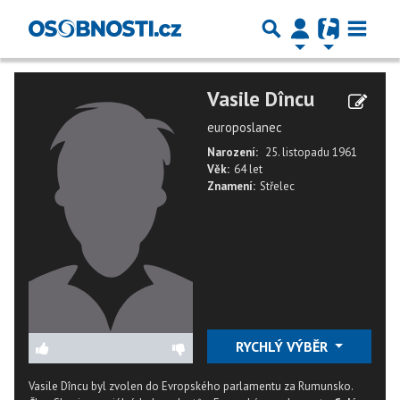
Vasile Dîncu
europoslanec
Narození:
25. listopadu 1961
Věk:
64 let
Znamení:
Střelec
RYCHLÝ VÝBĚR
Vasile Dîncu byl zvolen do Evropského parlamentu za Rumunsko.