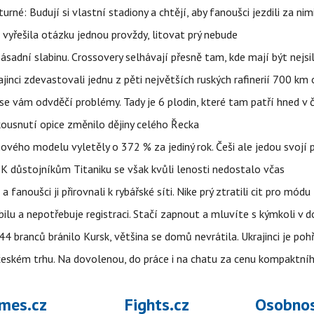
urné: Budují si vlastní stadiony a chtějí, aby fanoušci jezdili za nim
 vyřešila otázku jednou provždy, litovat prý nebude
sadní slabinu. Crossovery selhávají přesně tam, kde mají být nejsil
ajinci zdevastovali jednu z pěti největších ruských rafinerií 700 km 
se vám odvděčí problémy. Tady je 6 plodin, které tam patří hned v 
 kousnutí opice změnilo dějiny celého Řecka
 nového modelu vyletěly o 372 % za jediný rok. Češi ale jedou svojí
 K důstojníkům Titaniku se však kvůli lenosti nedostalo včas
anoušci ji přirovnali k rybářské síti. Nike prý ztratili cit pro módu
obilu a nepotřebuje registraci. Stačí zapnout a mluvíte s kýmkoli v
4 branců bránilo Kursk, většina se domů nevrátila. Ukrajinci je pohř
 českém trhu. Na dovolenou, do práce i na chatu za cenu kompaktní
mes.cz
Fights.cz
Osobnos