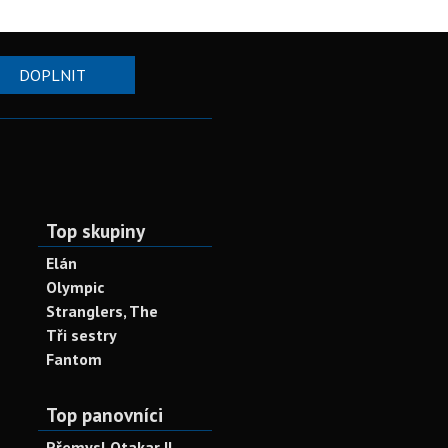
DOPLNIT
Top skupiny
Elán
Olympic
Stranglers, The
Tři sestry
Fantom
Top panovníci
Přemysl Otakar II.