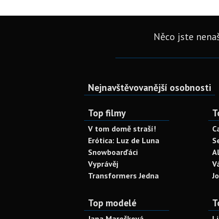
Něco jste nenaš
Nejnavštěvovanější osobnosti
Top filmy
T
V tom domě straší!
C
Erótica: Luz de Luna
S
Snowboarďáci
A
Vyprávěj
V
Transformers Jedna
J
Top modelé
T
Jana Marečková
L