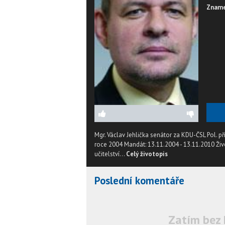
Zname
Mgr. Václav Jehlička senátor za KDU-ČSL Pol. př
roce 2004 Mandát: 13.11.2004 - 13.11.2010 Živ
učitelství...
Celý životopis
Poslední komentáře
Zatím bez 