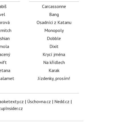
abiš
Carcassonne
vel
Bang
orová
Osadníci z Katanu
mitch
Monopoly
shian
Dobble
émola
Dixit
acený
Krycí jména
wift
Na křídlech
etana
Karak
halamet
Jízdenky, prosím!
aoketexty.cz
|
Úschovna.cz
|
Nedd.cz
|
tupInsider.cz