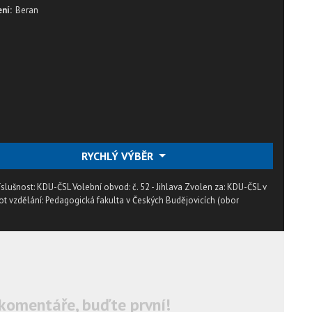
ní:
Beran
RYCHLÝ VÝBĚR
íslušnost: KDU-ČSL Volební obvod: č. 52 - Jihlava Zvolen za: KDU-ČSL v
ot vzdělání: Pedagogická fakulta v Českých Budějovicích (obor
komentáře, buďte první!