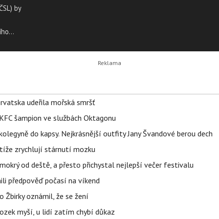
ČSL) by
ího
rit při
mž
ům své
ků.
orvatska udeřila mořská smršť
 BKFC šampion ve službách Oktagonu
olegyně do kapsy. Nejkrásnější outfity Jany Švandové berou dech
íže zrychlují stárnutí mozku
mokrý od deště, a přesto přichystal nejlepší večer festivalu
ili předpověď počasí na víkend
 Žbirky oznámil, že se žení
ozek myší, u lidí zatím chybí důkaz