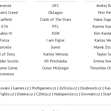
ecenze
UFC
Andrej B
sin's Creed
Oktagon
Petr Pa
tarfield
Clash of The Stars
Hana Zag
GTA
PFL
Kazma Kaz
iablo IV
KSW
Kim Karda
Forza
I am Figter
Karlos V
ortnite
Sumó
Marek Ztr
l of Duty
Karlos Vémola
Taylor S
lder Scrolls
Jiří Procházka
Emma Sm
dome Come:
Conor McGregor
Timothée C
iverence
tování
|
Games.cz
|
Profigamers.cz
|
ZeStolu.cz
|
Osobnosti.cz
|
Kar
Fights.cz
|
Dokina.cz
|
CZhity.cz
|
Našepeníze.cz
|
Srovnám.cz
|
Star