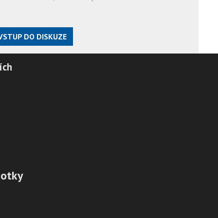
VSTUP DO DISKUZE
ích
botky