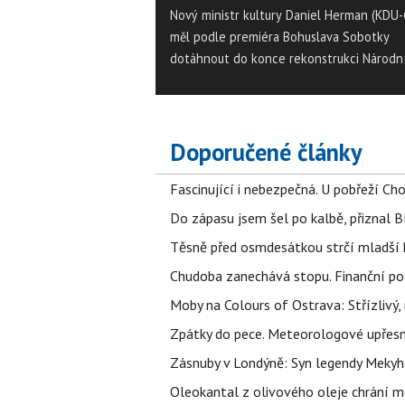
Nový ministr kultury Daniel Herman (KDU-
měl podle premiéra Bohuslava Sobotky
dotáhnout do konce rekonstrukci Národn
muzea. Zmínil se o tom jako o jedné z prio
dnešním uvedení Hermana do funkce, čí
zakončil třídenní předávání resortů člen
vlády. Herman novinářům řekl, že chce na
Doporučené články
ministerstvu zachovat počet čtyř náměst
Fascinující i nebezpečná. U pobřeží Ch
Do zápasu jsem šel po kalbě, přiznal
Těsně před osmdesátkou strčí mladší k
Chudoba zanechává stopu. Finanční pot
Moby na Colours of Ostrava: Střízlivý, 
Zpátky do pece. Meteorologové upřesn
Zásnuby v Londýně: Syn legendy Mekyho
Oleokantal z olivového oleje chrání m