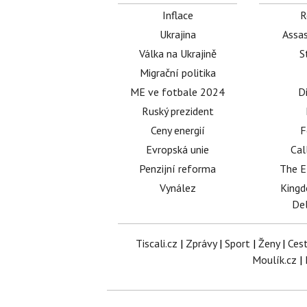
Inflace
R
Ukrajina
Assas
Válka na Ukrajině
S
Migrační politika
ME ve fotbale 2024
D
Ruský prezident
Ceny energií
F
Evropská unie
Cal
Penzijní reforma
The E
Vynález
King
Del
Tiscali.cz
|
Zprávy
|
Sport
|
Ženy
|
Ces
Moulík.cz
|