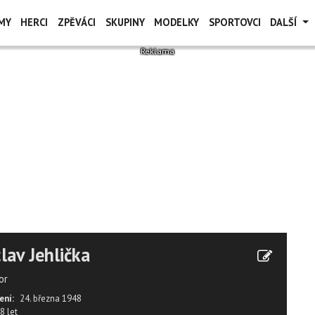
MY
HERCI
ZPĚVÁCI
SKUPINY
MODELKY
SPORTOVCI
DALŠÍ
lav Jehlička
or
ení:
24. března 1948
8 let