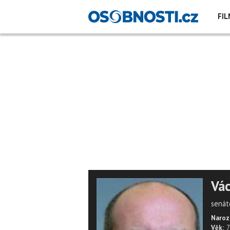
FIL
Vác
senát
Naroz
Věk:
7