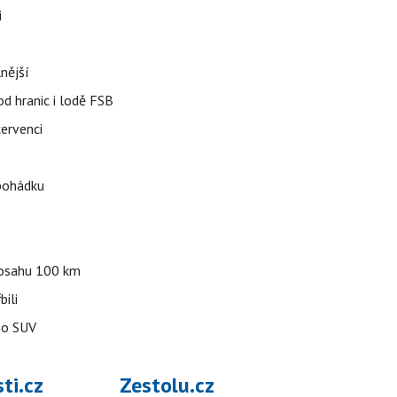
i
nější
od hranic i lodě FSB
červenci
 pohádku
 dosahu 100 km
bili
ho SUV
ti.cz
Zestolu.cz