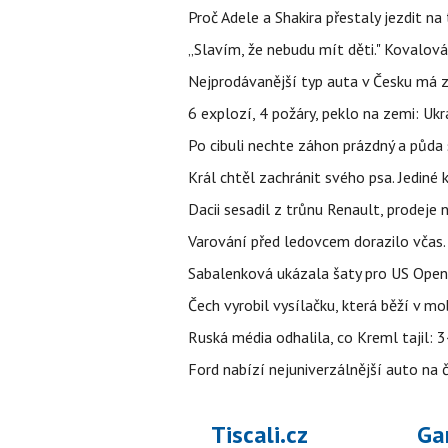
Proč Adele a Shakira přestaly jezdit na t
„Slavím, že nebudu mít děti." Kovalová
Nejprodávanější typ auta v Česku má zá
6 explozí, 4 požáry, peklo na zemi: Ukr
Po cibuli nechte záhon prázdný a půda 
Král chtěl zachránit svého psa. Jediné
Dacii sesadil z trůnu Renault, prodeje
Varování před ledovcem dorazilo včas.
Sabalenková ukázala šaty pro US Open a f
Čech vyrobil vysílačku, která běží v m
Ruská média odhalila, co Kreml tajil: 34
Ford nabízí nejuniverzálnější auto na
Tiscali.cz
Ga