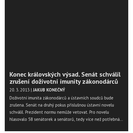
Konec královských výsad. Senát schválil
zrušení doživotní imunity zákonodárců
20. 3. 2013
|
JAKUB KONEČNÝ
Doživotní imunita zákonodárců a ústavních soudců bude
zrušena. Senát na druhý pokus příslušnou ústavní novelu
schválil. Prezident normu nemůže vetovat. Pro novelu
hlasovalo 58 senátorek a senátorů, tedy více než potřebná
třípětinová většina. Proti předloze byli zástupci ODS, kteří