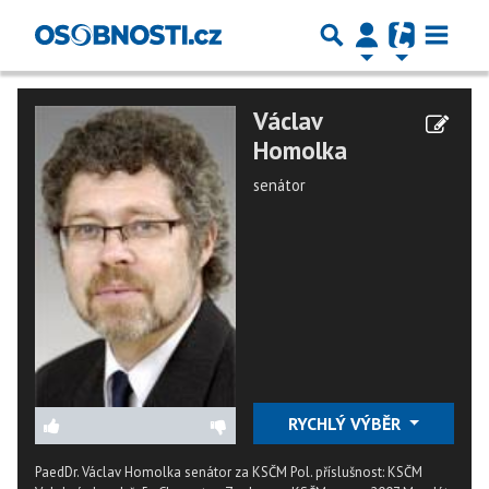
Václav
Homolka
senátor
RYCHLÝ VÝBĚR
PaedDr. Václav Homolka senátor za KSČM Pol. příslušnost: KSČM