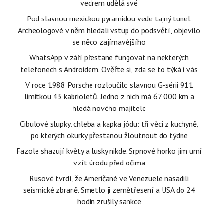
vedrem udělá své
Pod slavnou mexickou pyramidou vede tajný tunel.
Archeologové v něm hledali vstup do podsvětí, objevilo
se něco zajímavějšího
WhatsApp v září přestane fungovat na některých
telefonech s Androidem. Ověřte si, zda se to týká i vás
V roce 1988 Porsche rozloučilo slavnou G-sérii 911
limitkou 43 kabrioletů. Jedno z nich má 67 000 km a
hledá nového majitele
Cibulové slupky, chleba a kapka jódu: tři věci z kuchyně,
po kterých okurky přestanou žloutnout do týdne
Fazole shazují květy a lusky nikde. Srpnové horko jim umí
vzít úrodu před očima
Rusové tvrdí, že Američané ve Venezuele nasadili
seismické zbraně. Smetlo ji zemětřesení a USA do 24
hodin zrušily sankce