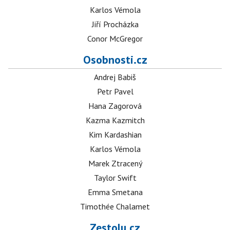
Karlos Vémola
Jiří Procházka
Conor McGregor
Osobnosti.cz
Andrej Babiš
Petr Pavel
Hana Zagorová
Kazma Kazmitch
Kim Kardashian
Karlos Vémola
Marek Ztracený
Taylor Swift
Emma Smetana
Timothée Chalamet
Zestolu.cz