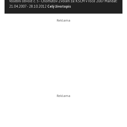
Volební obvod: č. 5 - Chomutov Zvolen za: KSČM v roce 2007 Mandát:
21.04.2007 - 28.10.2012
Celý životopis