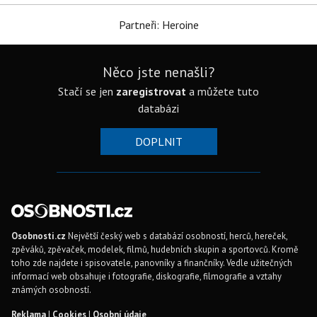
Partneři: Heroine
Něco jste nenašli?
Stačí se jen
zaregistrovat
a můžete tuto
databázi
DOPLNIT
Osobnosti.cz
Největší český web s databází osobností, herců, hereček,
zpěváků, zpěvaček, modelek, filmů, hudebních skupin a sportovců. Kromě
toho zde najdete i spisovatele, panovníky a finančníky. Vedle užitečných
informací web obsahuje i fotografie, diskografie, filmografie a vztahy
známých osobností.
Reklama
|
Cookies
|
Osobní údaje