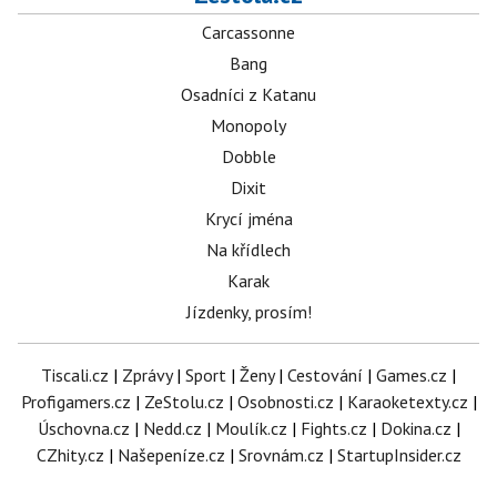
Carcassonne
Bang
Osadníci z Katanu
Monopoly
Dobble
Dixit
Krycí jména
Na křídlech
Karak
Jízdenky, prosím!
Tiscali.cz
|
Zprávy
|
Sport
|
Ženy
|
Cestování
|
Games.cz
|
Profigamers.cz
|
ZeStolu.cz
|
Osobnosti.cz
|
Karaoketexty.cz
|
Úschovna.cz
|
Nedd.cz
|
Moulík.cz
|
Fights.cz
|
Dokina.cz
|
CZhity.cz
|
Našepeníze.cz
|
Srovnám.cz
|
StartupInsider.cz