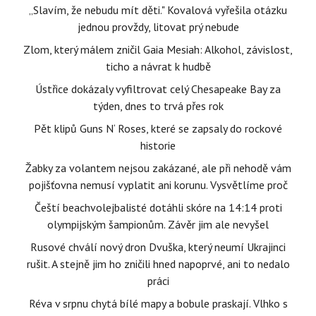
„Slavím, že nebudu mít děti." Kovalová vyřešila otázku
jednou provždy, litovat prý nebude
Zlom, který málem zničil Gaia Mesiah: Alkohol, závislost,
ticho a návrat k hudbě
Ústřice dokázaly vyfiltrovat celý Chesapeake Bay za
týden, dnes to trvá přes rok
Pět klipů Guns N‘ Roses, které se zapsaly do rockové
historie
Žabky za volantem nejsou zakázané, ale při nehodě vám
pojišťovna nemusí vyplatit ani korunu. Vysvětlíme proč
Čeští beachvolejbalisté dotáhli skóre na 14:14 proti
olympijským šampionům. Závěr jim ale nevyšel
Rusové chválí nový dron Dvuška, který neumí Ukrajinci
rušit. A stejně jim ho zničili hned napoprvé, ani to nedalo
práci
Réva v srpnu chytá bílé mapy a bobule praskají. Vlhko s