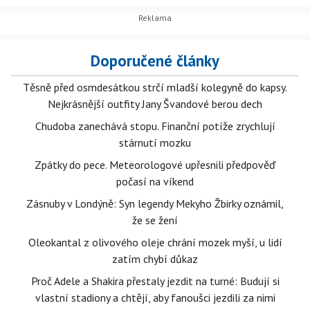
chtěli imunitu omezit ještě přísněji - vztahovat by se podle
nich měla jen na projevy v parlamentu.
Doporučené články
Těsně před osmdesátkou strčí mladší kolegyně do kapsy.
Nejkrásnější outfity Jany Švandové berou dech
Chudoba zanechává stopu. Finanční potíže zrychlují
stárnutí mozku
Zpátky do pece. Meteorologové upřesnili předpověď
počasí na víkend
Zásnuby v Londýně: Syn legendy Mekyho Žbirky oznámil,
že se žení
Oleokantal z olivového oleje chrání mozek myší, u lidí
zatím chybí důkaz
Proč Adele a Shakira přestaly jezdit na turné: Budují si
vlastní stadiony a chtějí, aby fanoušci jezdili za nimi