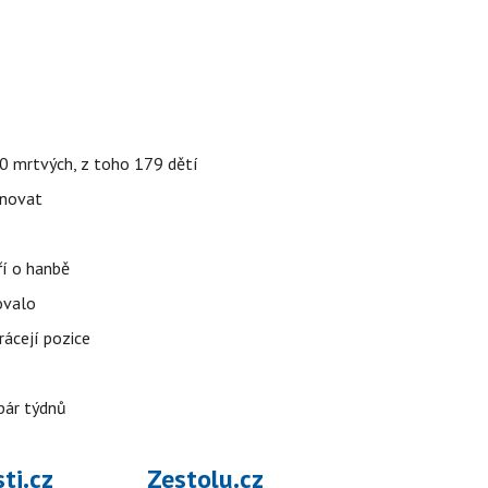
000 mrtvých, z toho 179 dětí
énovat
ří o hanbě
ovalo
rácejí pozice
pár týdnů
ti.cz
Zestolu.cz