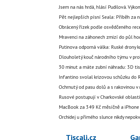
Jsem na nás hrdá, hlásí Pudilová. Výko
Pět nejlepších písní Seala: Příběh za 
Obrácený řízek podle osvědčeného rece
Mravenci na záhonech zmizí do půl hodi
Putinova odporná válka: Ruské drony kr
Dlouholetý kouč národního týmu v prob
30 minut a máte zubní náhradu: 3D tis
Infantino svolal krizovou schůzku do R
Ochrnutý od pasu dolů a s rakovinou v
Rusové postupují v Charkovské oblasti, 
MacBook za 349 Kč měsíčně a iPhone 1
Orchidej u přímého slunce nikdy nepokv
Tiscali.cz
Ga