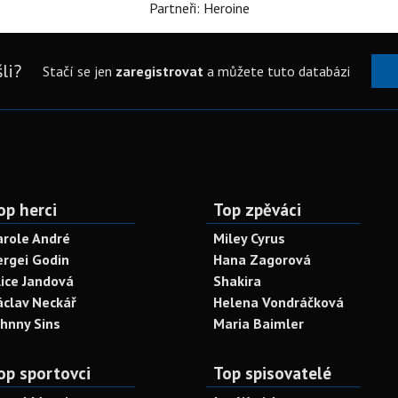
Partneři: Heroine
li?
Stačí se jen
zaregistrovat
a můžete tuto databázi
op herci
Top zpěváci
arole André
Miley Cyrus
ergei Godin
Hana Zagorová
lice Jandová
Shakira
áclav Neckář
Helena Vondráčková
ohnny Sins
Maria Baimler
op sportovci
Top spisovatelé