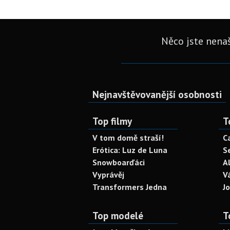
Něco jste nenaš
Nejnavštěvovanější osobnosti
Top filmy
T
V tom domě straší!
C
Erótica: Luz de Luna
S
Snowboarďáci
A
Vyprávěj
V
Transformers Jedna
J
Top modelé
T