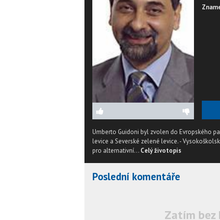
Zname
Umberto Guidoni byl zvolen do Evropského par
levice a Severské zelené levice. - Vysokoškol
pro alternativní...
Celý životopis
Poslední komentáře
Zatím bez 