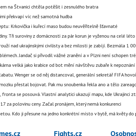
nem na Štvanici chtěla potěšit i zesnulého bratra
nimi překvapí víc než samotná hudba
ptu: Krkovička i kuřecí maso budou neuvěřitelně šťavnaté
ny. Tři suroviny z domácnosti za pár korun je vyženou na celé léto
ouží nad ukrajinskými civilisty a bez milosti je zabíjí. Bezmála 1 
lémech. Jandač si přivodil vážné zranění a v Plzni není schopen tr
kárna velká jako krabice od bot mění návštěvu zubaře k nepoznání
abatu. Wenger se od něj distancoval, generální sekretář FIFA hovo
 mozku přestal bojovat. Pak mu snoubenka řekla ano a tělo zareag
fronta se posouvá. Vlastní analytici ukazují mapu, kde Ukrajinci zt
7 za polovinu ceny. Začal pronájem, který nemá konkurenci
etou. Kdo ji přesune na jedno konkrétní místo v bytě, má květy do 
mes.cz
Fights.cz
Osobnos