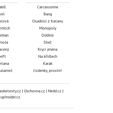
abiš
Carcassonne
vel
Bang
orová
Osadníci z Katanu
mitch
Monopoly
shian
Dobble
émola
Dixit
acený
Krycí jména
wift
Na křídlech
etana
Karak
halamet
Jízdenky, prosím!
aoketexty.cz
|
Úschovna.cz
|
Nedd.cz
|
tupInsider.cz