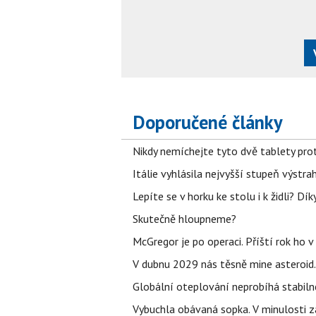
Doporučené články
Nikdy nemíchejte tyto dvě tablety pro
Itálie vyhlásila nejvyšší stupeň výstr
Lepíte se v horku ke stolu i k židli? D
Skutečně hloupneme?
McGregor je po operaci. Příští rok ho 
V dubnu 2029 nás těsně mine asteroid.
Globální oteplování neprobíhá stabilně.
Vybuchla obávaná sopka. V minulosti za