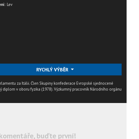
ní:
Lev
RYCHLÝ VÝBĚR
lamentu za Itálii. Člen Skupiny konfederace Evropské sjednocené
ský diplom v oboru fyzika (1978). Výzkumný pracovník Národního orgánu
komentáře, buďte první!