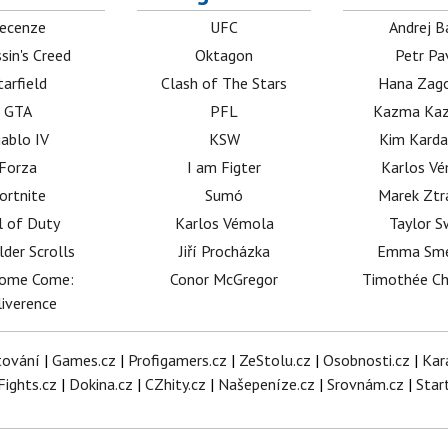
ecenze
UFC
Andrej B
sin's Creed
Oktagon
Petr Pa
tarfield
Clash of The Stars
Hana Zag
GTA
PFL
Kazma Kaz
iablo IV
KSW
Kim Karda
Forza
I am Figter
Karlos V
ortnite
Sumó
Marek Ztr
l of Duty
Karlos Vémola
Taylor S
lder Scrolls
Jiří Procházka
Emma Sm
dome Come:
Conor McGregor
Timothée C
iverence
tování
|
Games.cz
|
Profigamers.cz
|
ZeStolu.cz
|
Osobnosti.cz
|
Kar
Fights.cz
|
Dokina.cz
|
CZhity.cz
|
Našepeníze.cz
|
Srovnám.cz
|
Star