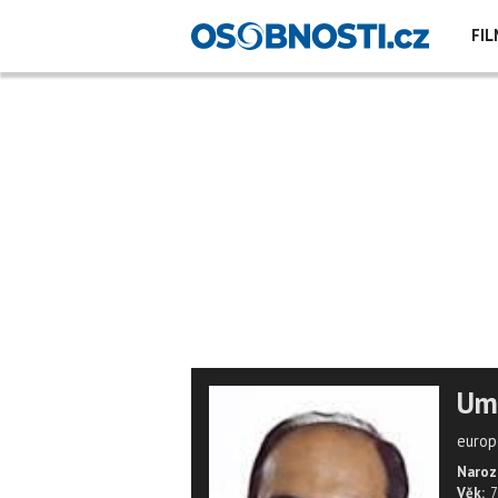
FIL
Um
europ
Naroz
Věk:
7