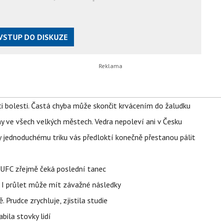
VSTUP DO DISKUZE
ti bolesti. Častá chyba může skončit krvácením do žaludku
ahy ve všech velkých městech. Vedra nepoleví ani v Česku
íky jednoduchému triku vás předloktí konečně přestanou pálit
v UFC zřejmě čeká poslední tanec
 I průlet může mít závažné následky
 Prudce zrychluje, zjistila studie
bila stovky lidí