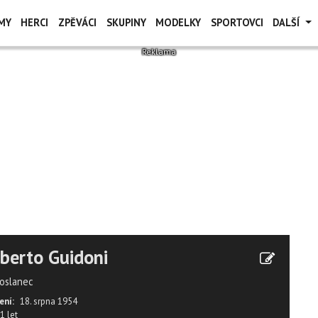
MY
HERCI
ZPĚVÁCI
SKUPINY
MODELKY
SPORTOVCI
DALŠÍ
berto Guidoni
oslanec
ení:
18. srpna 1954
1 let