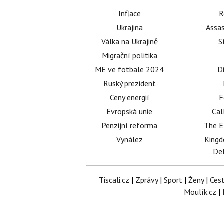
Inflace
R
Ukrajina
Assas
Válka na Ukrajině
S
Migrační politika
ME ve fotbale 2024
D
Ruský prezident
Ceny energií
F
Evropská unie
Cal
Penzijní reforma
The E
Vynález
King
Del
Tiscali.cz
|
Zprávy
|
Sport
|
Ženy
|
Ces
Moulík.cz
|