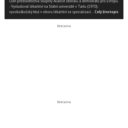
Člen předsednictva Skupiny Aliance liberálů a demokratů pro Evropu.
- Vystudoval lékařství na Státní univerzitě v Tartu (1970);
vysokoškolský titul v oboru lékařství se specializací...
Celý životopis