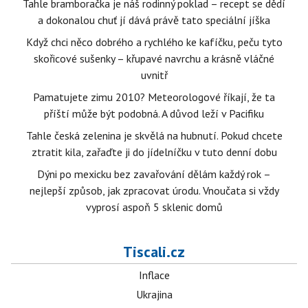
Tahle bramboračka je náš rodinný poklad – recept se dědí
a dokonalou chuť jí dává právě tato speciální jíška
Když chci něco dobrého a rychlého ke kafíčku, peču tyto
skořicové sušenky – křupavé navrchu a krásně vláčné
uvnitř
Pamatujete zimu 2010? Meteorologové říkají, že ta
příští může být podobná. A důvod leží v Pacifiku
Tahle česká zelenina je skvělá na hubnutí. Pokud chcete
ztratit kila, zařaďte ji do jídelníčku v tuto denní dobu
Dýni po mexicku bez zavařování dělám každý rok –
nejlepší způsob, jak zpracovat úrodu. Vnoučata si vždy
vyprosí aspoň 5 sklenic domů
Tiscali.cz
Inflace
Ukrajina