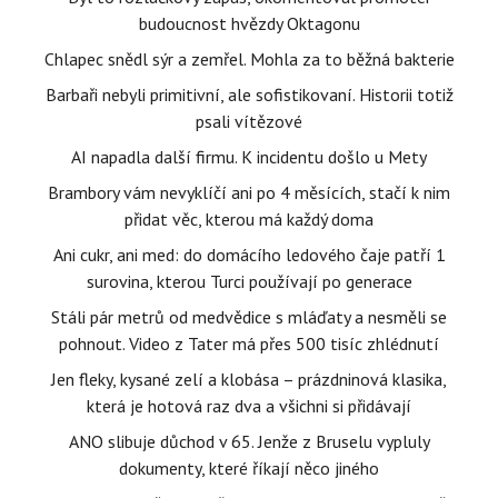
budoucnost hvězdy Oktagonu
Chlapec snědl sýr a zemřel. Mohla za to běžná bakterie
Barbaři nebyli primitivní, ale sofistikovaní. Historii totiž
psali vítězové
AI napadla další firmu. K incidentu došlo u Mety
Brambory vám nevyklíčí ani po 4 měsících, stačí k nim
přidat věc, kterou má každý doma
Ani cukr, ani med: do domácího ledového čaje patří 1
surovina, kterou Turci používají po generace
Stáli pár metrů od medvědice s mláďaty a nesměli se
pohnout. Video z Tater má přes 500 tisíc zhlédnutí
Jen fleky, kysané zelí a klobása – prázdninová klasika,
která je hotová raz dva a všichni si přidávají
ANO slibuje důchod v 65. Jenže z Bruselu vypluly
dokumenty, které říkají něco jiného