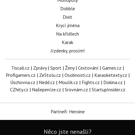
Monopoly
Dobble
Dixit
Krycí jména
Na křídlech
Karak
Jízdenky, prosím!
Tiscali.cz
|
Zprávy
|
Sport
|
Ženy
|
Cestování
|
Games.cz
|
Profigamers.cz
|
ZeStolu.cz
|
Osobnosti.cz
|
Karaoketexty.cz
|
Úschovna.cz
|
Nedd.cz
|
Moulík.cz
|
Fights.cz
|
Dokina.cz
|
CZhity.cz
|
Našepeníze.cz
|
Srovnám.cz
|
StartupInsider.cz
Partneři: Heroine
Něco jste nenašli?