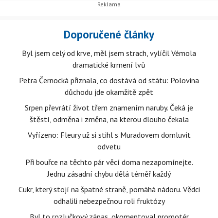
Doporučené články
Byl jsem celý od krve, měl jsem strach, vylíčil Vémola
dramatické krmení lvů
Petra Černocká přiznala, co dostává od státu: Polovina
důchodu jde okamžitě zpět
Srpen převrátí život třem znamením naruby. Čeká je
štěstí, odměna i změna, na kterou dlouho čekala
Vyřízeno: Fleury už si stihl s Muradovem domluvit
odvetu
Při bouřce na těchto pár věcí doma nezapomínejte.
Jednu zásadní chybu dělá téměř každý
Cukr, který stojí na špatné straně, pomáhá nádoru. Vědci
odhalili nebezpečnou roli fruktózy
Byl to rozlučkový zápas, okomentoval promotér