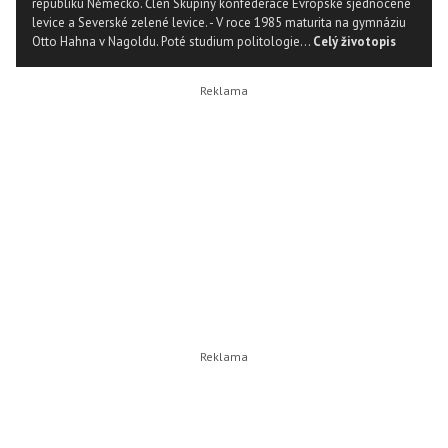
republiku Německo. Člen Skupiny konfederace Evropské sjednocené
levice a Severské zelené levice. - V roce 1985 maturita na gymnáziu
Otto Hahna v Nagoldu. Poté studium politologie...
Celý životopis