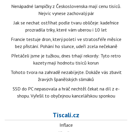
Nenápadné lampičky z Československa mají cenu tisíců.
Nejvíc vynese zachovalý pár
Jak se nechat ostříhat podle tvaru obličeje: kadeřnice
prozradila triky, které vám uberou i 10 let
Francie testuje dron, který poletí ve stratosféře měsíce
bez přistání. Pohání ho slunce, udeří zcela nečekaně
Přetáčeli jsme je tužkou, dnes trhají rekordy: Tyto retro
kazety mají hodnotu tisíců korun
Tohoto tvora na zahradě nezabíjejte. Dokáže vás zbavit
žravých španělských slimáků
SSD do PC nepasovala a hráč nechtěl čekat na díl z e-
shopu. Vyřešil to obyčejnou kancelářskou sponkou
Tiscali.cz
Inflace