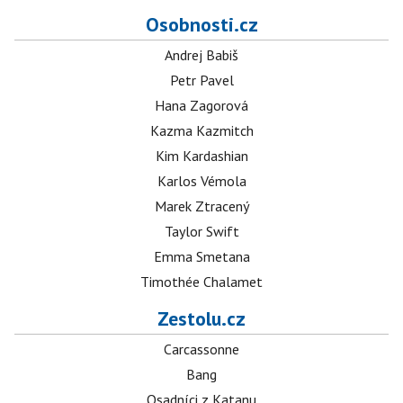
Osobnosti.cz
Andrej Babiš
Petr Pavel
Hana Zagorová
Kazma Kazmitch
Kim Kardashian
Karlos Vémola
Marek Ztracený
Taylor Swift
Emma Smetana
Timothée Chalamet
Zestolu.cz
Carcassonne
Bang
Osadníci z Katanu