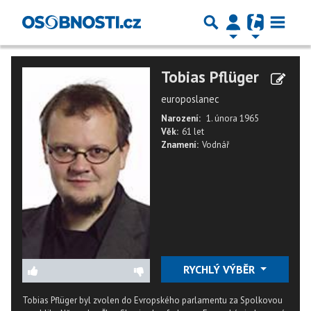
Tobias Pflüger
europoslanec
Narození:
1. února 1965
Věk:
61 let
Znamení:
Vodnář
RYCHLÝ VÝBĚR
Tobias Pflüger byl zvolen do Evropského parlamentu za Spolkovou