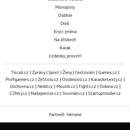
Monopoly
Dobble
Dixit
Krycí jména
Na křídlech
Karak
Jízdenky, prosím!
Tiscali.cz
|
Zprávy
|
Sport
|
Ženy
|
Cestování
|
Games.cz
|
Profigamers.cz
|
ZeStolu.cz
|
Osobnosti.cz
|
Karaoketexty.cz
|
Úschovna.cz
|
Nedd.cz
|
Moulík.cz
|
Fights.cz
|
Dokina.cz
|
CZhity.cz
|
Našepeníze.cz
|
Srovnám.cz
|
StartupInsider.cz
Partneři: Heroine