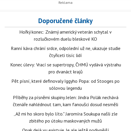
Doporučené články
Hořký konec: Známý americký veterán schytal v
rozlučkovém duelu bleskové KO
Ranní káva chrání srdce, odpolední už ne, ukazuje studie
čtyřiceti tisíc lidí
Konec úlevy: Vrací se supertropy, ČHMÚ vydává výstrahu
pro dvanáct krajů
Pět písní, které definovaly Iggyho Popa: od Stooges po
sólovou legendu
Příběhy za písněmi skupiny Jelen: Jindra Polák nechává
čtenáře nahlédnout tam, kam fanoušci dosud nesměli
„Až mi ho skoro bylo líto." Jaromíra Soukupa našli zle
zbitého po útoku maskovaných mužů
Opak dejá vu existuje. Je ale ještě podivnější