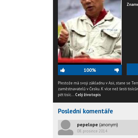
Zname
100%
Přestože má svoji základnu v Asii, stane se Te
zaměstnavatelů v Česku. K více než šesti tisíc
pět tisíc...
Celý životopis
Poslední komentáře
pepelope
(anonym)
08. prosince 2014