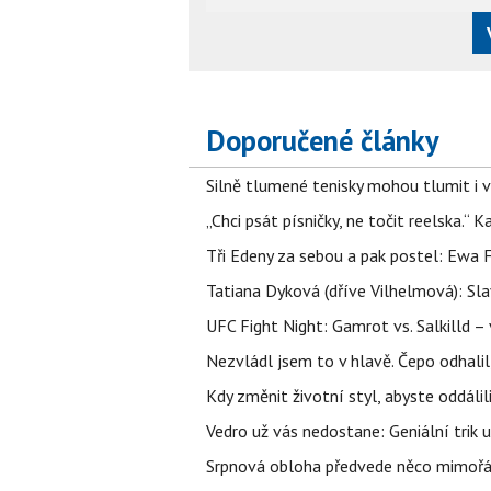
Doporučené články
Silně tlumené tenisky mohou tlumit i 
„Chci psát písničky, ne točit reelska.“ 
Tři Edeny za sebou a pak postel: Ewa 
Tatiana Dyková (dříve Vilhelmová): Slav
UFC Fight Night: Gamrot vs. Salkilld 
Nezvládl jsem to v hlavě. Čepo odhal
Kdy změnit životní styl, abyste oddáli
Vedro už vás nedostane: Geniální trik 
Srpnová obloha předvede něco mimořád