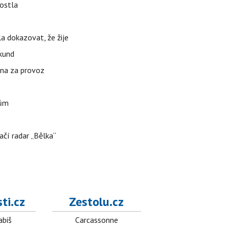
rostla
la dokazovat, že žije
ekund
ena za provoz
nům
ačí radar „Bělka“
ti.cz
Zestolu.cz
abiš
Carcassonne