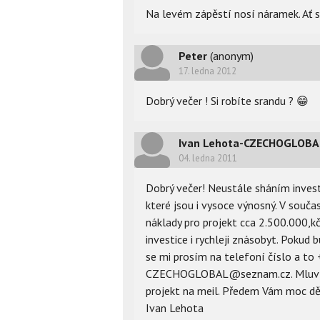
Na levém zápěstí nosí náramek. Ať s
Peter
(anonym)
17. ledna 2012
Dobrý večer ! Si robíte srandu ?
😁
Ivan Lehota-CZECHOGLOBA
04. ledna 2011
Dobrý večer! Neustále sháním invest
které jsou i vysoce výnosný. V souč
náklady pro projekt cca 2.500.000,kč
investice i rychleji znásobyt. Poku
se mi prosím na telefoní číslo a to
CZECHOGLOBAL@seznam.cz. Mluvím p
projekt na meil. Předem Vám moc d
Ivan Lehota