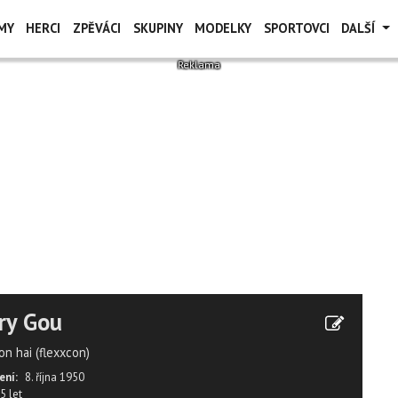
MY
HERCI
ZPĚVÁCI
SKUPINY
MODELKY
SPORTOVCI
DALŠÍ
ry Gou
on hai (flexxcon)
ení:
8. října 1950
5 let