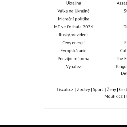
Ukrajina
Assas
Válka na Ukrajině
S
Migrační politika
ME ve fotbale 2024
D
Ruský prezident
Ceny energií
F
Evropská unie
Cal
Penzijní reforma
The E
Vynález
King
Del
Tiscali.cz
|
Zprávy
|
Sport
|
Ženy
|
Ces
Moulík.cz
|