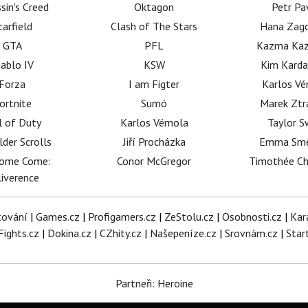
sin's Creed
Oktagon
Petr Pa
tarfield
Clash of The Stars
Hana Zag
GTA
PFL
Kazma Kaz
iablo IV
KSW
Kim Karda
Forza
I am Figter
Karlos V
ortnite
Sumó
Marek Ztr
l of Duty
Karlos Vémola
Taylor S
lder Scrolls
Jiří Procházka
Emma Sm
dome Come:
Conor McGregor
Timothée C
iverence
tování
|
Games.cz
|
Profigamers.cz
|
ZeStolu.cz
|
Osobnosti.cz
|
Kar
Fights.cz
|
Dokina.cz
|
CZhity.cz
|
Našepeníze.cz
|
Srovnám.cz
|
Star
Partneři: Heroine