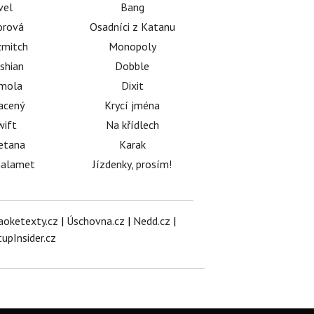
vel
Bang
orová
Osadníci z Katanu
mitch
Monopoly
shian
Dobble
émola
Dixit
acený
Krycí jména
wift
Na křídlech
etana
Karak
halamet
Jízdenky, prosím!
aoketexty.cz
|
Úschovna.cz
|
Nedd.cz
|
tupInsider.cz