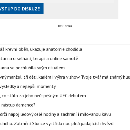
VSTUP DO DISKUZE
váš krevní oběh, ukazuje anatomie chodidla
Katarzia o selhání, terapii a online samotě
Farna se pochlubila svým rituálem
ný manžel, tři děti, kariéra i výhra v show Tvoje tvář má známý hla
– výsledky a nejlepší momenty
il, co stálo za jeho neúspěšným UFC debutem
li nástup demence?
udrží nápoj ledový celé hodiny a zachrání i milovanou kávu
ného. Zatmění Slunce vystřídá noc plná padajících hvězd