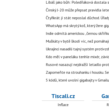
Líbáš jako bůh: Poledňáková dostala s
Čínský J-20 může přepsat pravidla letec
Čtyřikrát jí stát neposlal důchod. Úřad
WhatsApp má skrytý koš, který žere gig
Indie odmítá americkou „černou skříňku
Muškáty v bytě škodí víc, než pomáhají.
Ukrajinci nasadili tajný systém protivz
Kdo měl v paneláku tenhle mixér, závid
Rusové nasazují nejdražší letadlo proti
Zapomeňte na strouhanku i housku. Se
5 kódů, které uvolní gigabajty v Gmailu
Tiscali.cz
Ga
Inflace
R