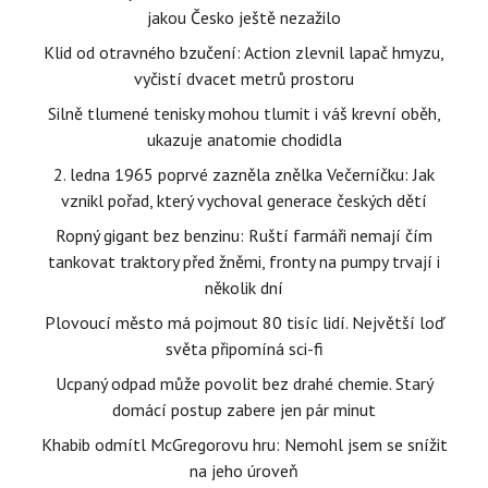
jakou Česko ještě nezažilo
Klid od otravného bzučení: Action zlevnil lapač hmyzu,
vyčistí dvacet metrů prostoru
Silně tlumené tenisky mohou tlumit i váš krevní oběh,
ukazuje anatomie chodidla
2. ledna 1965 poprvé zazněla znělka Večerníčku: Jak
vznikl pořad, který vychoval generace českých dětí
Ropný gigant bez benzinu: Ruští farmáři nemají čím
tankovat traktory před žněmi, fronty na pumpy trvají i
několik dní
Plovoucí město má pojmout 80 tisíc lidí. Největší loď
světa připomíná sci-fi
Ucpaný odpad může povolit bez drahé chemie. Starý
domácí postup zabere jen pár minut
Khabib odmítl McGregorovu hru: Nemohl jsem se snížit
na jeho úroveň