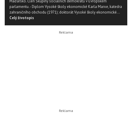
Maďarsko. Člen Skupiny sociálních demokratů v Evropském
parlamentu. - Diplom Vysoké školy ekonomické Karla Marxe, katedra
zahraničního obchodu (1971); doktorát Vysoké školy ekonomické...
Celý životopis