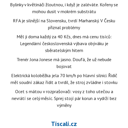
Bylinky v květináči žloutnou, i když je zaléváte. Kořeny se
mohou dusit v mokrém substrátu
RFA je silnější na Slovensku, tvrdí Marhanský. V Česku
přiznal problémy
Měl ji doma každý za 40 Kčs, dnes má cenu tisíců:
Legendární československá výbava obýváku je
sběratelským hitem
Trenér Jona Jonese má jasno. Doufá, že už nebude
bojovat
Elektrická koloběžka jela 70 km/h po hlavní silnici. Řidič
měl soudní zákaz řídit a tvrdil, že stroj zvládne i stovku
Ocet s mátou v rozprašovači: vosy z toho utečou a
nevrátí se celý měsíc. Sprej stojí pár korun a vydrží bez
výměny
Tiscali.cz