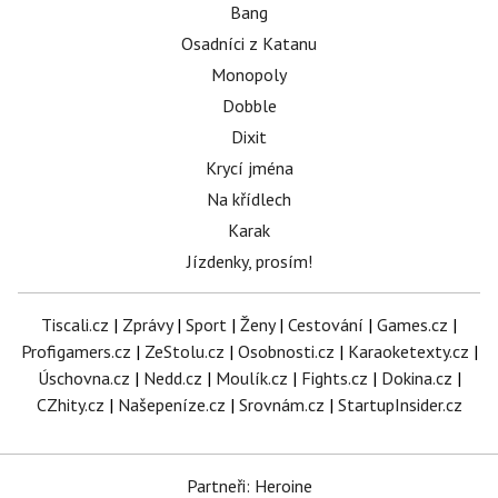
Bang
Osadníci z Katanu
Monopoly
Dobble
Dixit
Krycí jména
Na křídlech
Karak
Jízdenky, prosím!
Tiscali.cz
|
Zprávy
|
Sport
|
Ženy
|
Cestování
|
Games.cz
|
Profigamers.cz
|
ZeStolu.cz
|
Osobnosti.cz
|
Karaoketexty.cz
|
Úschovna.cz
|
Nedd.cz
|
Moulík.cz
|
Fights.cz
|
Dokina.cz
|
CZhity.cz
|
Našepeníze.cz
|
Srovnám.cz
|
StartupInsider.cz
Partneři: Heroine