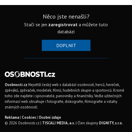
Něco jste nenašli?
Stačí se jen
zaregistrovat
a můžete tuto
databázi
DOPLNIT
Osobnosti.cz
Největší český web s databází osobností, herců, hereček,
zpěváků, zpěvaček, modelek, filmů, hudebních skupin a sportovců. Kromě
toho zde najdete i spisovatele, panovníky a finančníky. Vedle užitečných
informací web obsahuje i fotografie, diskografie, filmografie a vztahy
známých osobností.
Reklama
|
Cookies
|
Osobní údaje
© 2026 Osobnosti.cz |
TISCALI MEDIA, a.s.
| Člen skupiny
DIGNITY, s.r.o.