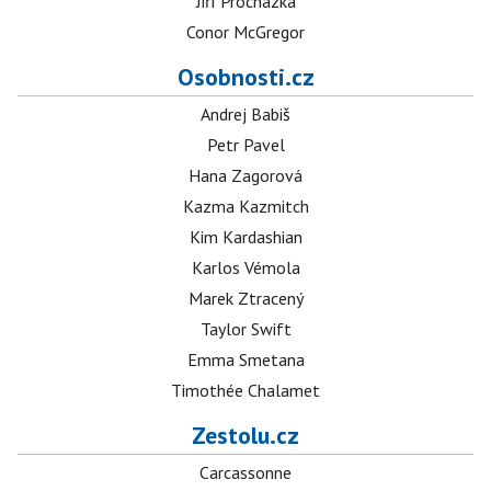
Jiří Procházka
Conor McGregor
Osobnosti.cz
Andrej Babiš
Petr Pavel
Hana Zagorová
Kazma Kazmitch
Kim Kardashian
Karlos Vémola
Marek Ztracený
Taylor Swift
Emma Smetana
Timothée Chalamet
Zestolu.cz
Carcassonne