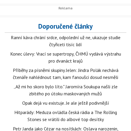
Doporučené články
Ranní káva chrání srdce, odpolední už ne, ukazuje studie
čtyřiceti tisíc lidí
Konec úlevy: Vrací se supertropy, ČHMÚ vydává výstrahu
pro dvanáct krajů
Příběhy za písněmi skupiny Jelen: Jindra Polák nechává
čtenáře nahlédnout tam, kam fanoušci dosud nesměli
„Až mi ho skoro bylo líto." Jaromíra Soukupa našli zle
zbitého po útoku maskovaných mužů
Opak dejá vu existuje. Je ale ještě podivnější
Hitparády: Meduza ovládla česká rádia a The Rolling
Stones se vrátili do albové top desítky
Petr Janda jako Cézar na nosítkách: Oslava narozenin,