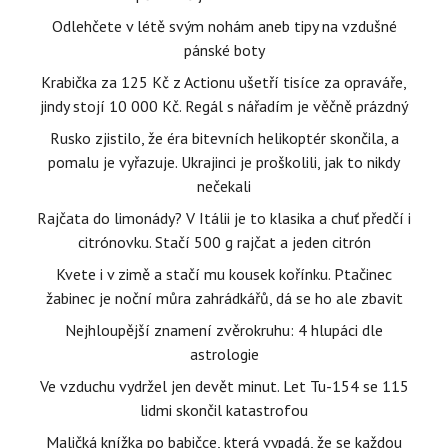
Odlehčete v létě svým nohám aneb tipy na vzdušné
pánské boty
Krabička za 125 Kč z Actionu ušetří tisíce za opraváře,
jindy stojí 10 000 Kč. Regál s nářadím je věčně prázdný
Rusko zjistilo, že éra bitevních helikoptér skončila, a
pomalu je vyřazuje. Ukrajinci je proškolili, jak to nikdy
nečekali
Rajčata do limonády? V Itálii je to klasika a chuť předčí i
citrónovku. Stačí 500 g rajčat a jeden citrón
Kvete i v zimě a stačí mu kousek kořínku. Ptačinec
žabinec je noční můra zahrádkářů, dá se ho ale zbavit
Nejhloupější znamení zvěrokruhu: 4 hlupáci dle
astrologie
Ve vzduchu vydržel jen devět minut. Let Tu-154 se 115
lidmi skončil katastrofou
Maličká knížka po babičce, která vypadá, že se každou