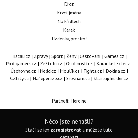
Dixit
Krycí jména
Na křídlech
Karak
Jízdenky, prosím!
Tiscali.cz
|
Zprávy
|
Sport
|
Ženy
|
Cestování
|
Games.cz
|
Profigamers.cz
|
ZeStolu.cz
|
Osobnosti.cz
|
Karaoketexty.cz
|
Úschovna.cz
|
Nedd.cz
|
Moulík.cz
|
Fights.cz
|
Dokina.cz
|
CZhity.cz
|
Našepeníze.cz
|
Srovnám.cz
|
StartupInsider.cz
Partneři: Heroine
Něco jste nenašli?
Stačí se jen
zaregistrovat
a můžete tuto
databázi