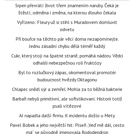
Srpen převrátí život třem znamením naruby. Čeká je
štěstí, odměna i změna, na kterou dlouho čekala
Vyřízeno: Fleury už si stihl s Muradovem domluvit
odvetu
Při bouřce na těchto pár věcí doma nezapomínejte.
Jednu zásadní chybu dělá téměř každý
Cukr, který stojí na špatné straně, pomáhá nádoru. Vědci
odhalili nebezpečnou roli fruktózy
Byl to rozlučkový zápas, okomentoval promotér
budoucnost hvězdy Oktagonu
Chlapec snědl sýr a zemřel. Mohla za to běžná bakterie
Barbaři nebyli primitivní, ale sofistikovaní. Historii totiž
psali vítězové
AI napadla další firmu. K incidentu došlo u Mety
Pavel Bobek a jeho největší hit: Píseň „Veď mě dál, cesto
má“ se původně jmenovala Rododendron