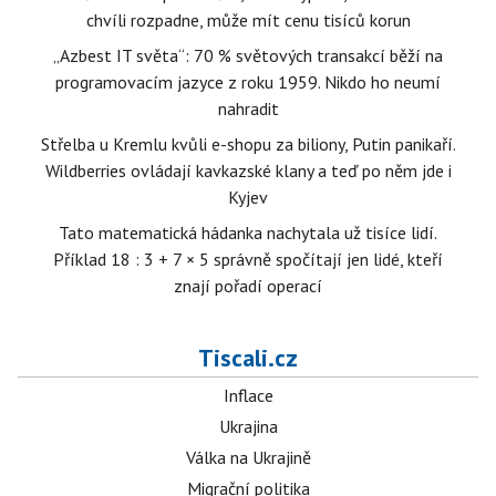
chvíli rozpadne, může mít cenu tisíců korun
„Azbest IT světa“: 70 % světových transakcí běží na
programovacím jazyce z roku 1959. Nikdo ho neumí
nahradit
Střelba u Kremlu kvůli e-shopu za biliony, Putin panikaří.
Wildberries ovládají kavkazské klany a teď po něm jde i
Kyjev
Tato matematická hádanka nachytala už tisíce lidí.
Příklad 18 : 3 + 7 × 5 správně spočítají jen lidé, kteří
znají pořadí operací
Tiscali.cz
Inflace
Ukrajina
Válka na Ukrajině
Migrační politika