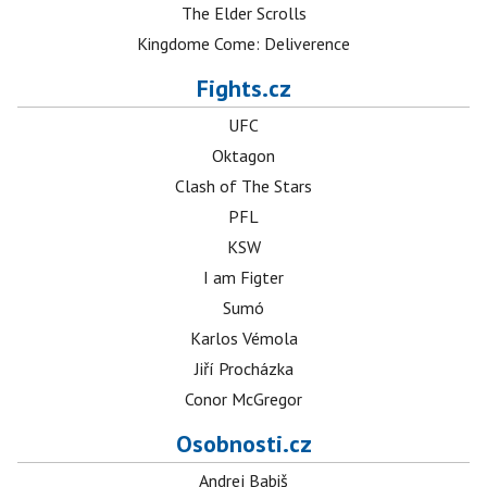
The Elder Scrolls
Kingdome Come: Deliverence
Fights.cz
UFC
Oktagon
Clash of The Stars
PFL
KSW
I am Figter
Sumó
Karlos Vémola
Jiří Procházka
Conor McGregor
Osobnosti.cz
Andrej Babiš