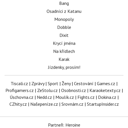
Bang
Osadníci z Katanu
Monopoly
Dobble
Dixit
Krycí jména
Na křídlech
Karak
Jízdenky, prosím!
Tiscali.cz
|
Zprávy
|
Sport
|
Ženy
|
Cestování
|
Games.cz
|
Profigamers.cz
|
ZeStolu.cz
|
Osobnosti.cz
|
Karaoketexty.cz
|
Úschovna.cz
|
Nedd.cz
|
Moulík.cz
|
Fights.cz
|
Dokina.cz
|
CZhity.cz
|
Našepeníze.cz
|
Srovnám.cz
|
StartupInsider.cz
Partneři: Heroine