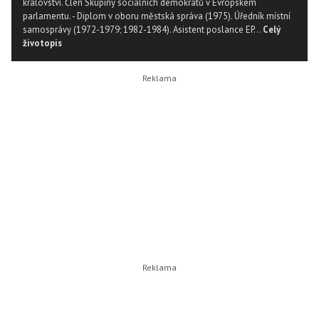
království. Člen Skupiny sociálních demokratů v Evropském
parlamentu. - Diplom v oboru městská správa (1975). Úředník místní
samosprávy (1972-1979; 1982-1984). Asistent poslance EP...
Celý
životopis