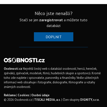
Něco jste nenašli?
Stačí se jen
zaregistrovat
a můžete tuto
databázi
DOPLNIT
Osobnosti.cz
Největší český web s databází osobností, herců, hereček,
zpěváků, zpěvaček, modelek, filmů, hudebních skupin a sportovců. Kromě
toho zde najdete i spisovatele, panovníky a finančníky. Vedle užitečných
informací web obsahuje i fotografie, diskografie, filmografie a vztahy
známých osobností.
Reklama
|
Cookies
|
Osobní údaje
© 2026 Osobnosti.cz |
TISCALI MEDIA, a.s.
| Člen skupiny
DIGNITY, s.r.o.