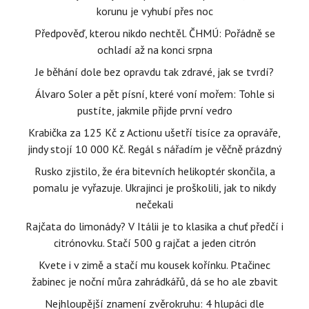
korunu je vyhubí přes noc
Předpověď, kterou nikdo nechtěl. ČHMÚ: Pořádně se
ochladí až na konci srpna
Je běhání dole bez opravdu tak zdravé, jak se tvrdí?
Álvaro Soler a pět písní, které voní mořem: Tohle si
pustíte, jakmile přijde první vedro
Krabička za 125 Kč z Actionu ušetří tisíce za opraváře,
jindy stojí 10 000 Kč. Regál s nářadím je věčně prázdný
Rusko zjistilo, že éra bitevních helikoptér skončila, a
pomalu je vyřazuje. Ukrajinci je proškolili, jak to nikdy
nečekali
Rajčata do limonády? V Itálii je to klasika a chuť předčí i
citrónovku. Stačí 500 g rajčat a jeden citrón
Kvete i v zimě a stačí mu kousek kořínku. Ptačinec
žabinec je noční můra zahrádkářů, dá se ho ale zbavit
Nejhloupější znamení zvěrokruhu: 4 hlupáci dle