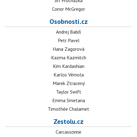
Jiří Procházka
Conor McGregor
Osobnosti.cz
Andrej Babiš
Petr Pavel
Hana Zagorová
Kazma Kazmitch
Kim Kardashian
Karlos Vémola
Marek Ztracený
Taylor Swift
Emma Smetana
Timothée Chalamet
Zestolu.cz
Carcassonne