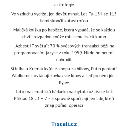
astrologie
Ve vzduchu vydržel jen devět minut. Let Tu-154 se 115
lidmi skončil katastrofou
Maličká knížka po babičce, která vypadá, že se každou
chvíli rozpadne, může mít cenu tisíců korun
„Azbest IT světa“: 70 % světových transakcí běží na
programovacím jazyce z roku 1959. Nikdo ho neumí
nahradit
Střelba u Kremlu kvůli e-shopu za biliony, Putin panikaří.
Wildberries ovládají kavkazské klany a teď po něm jde i
Kyjev
Tato matematická hádanka nachytala už tisíce lidí.
Příklad 18 : 3 + 7 × 5 správně spočítají jen lidé, kteří
znají pořadí operací
Tiscali.cz