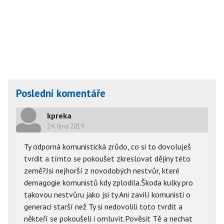
Poslední komentáře
kpreka
24. října 2019
Ty odporná komunistická zrůdo, co si to dovoluješ 
tvrdit a tímto se pokoušet zkreslovat dějiny této 
země?Jsi nejhorší z novodobých nestvůr, které 
demagogie komunistů kdy zplodila.Škoda kulky pro 
takovou nestvůru jako jsi ty.Ani zavilí komunisti o 
generaci starší než Ty si nedovolili toto tvrdit a 
někteří se pokoušeli i omluvit.Pověsit Tě a nechat 