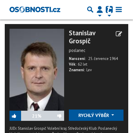
Stanislav
Grospič
poslanec
Narození:
25. července 1964
Věk:
62 let
Znamení:
Lev
RYCHLÝ VÝBĚR
21%
JUDr. Stanislav Grospič Volební kraj: Středočeský Klub: Poslanecký