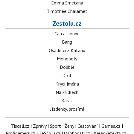
Emma Smetana
Timothée Chalamet
Zestolu.cz
Carcassonne
Bang
Osadníci z Katanu
Monopoly
Dobble
Dixit
Krycí jména
Na křídlech
Karak
Jízdenky, prosím!
Tiscali.cz
|
Zprávy
|
Sport
|
Ženy
|
Cestování
|
Games.cz
|
Profigamers.cz
|
ZeStolu.cz
|
Osobnosti.cz
|
Karaoketexty.cz
|