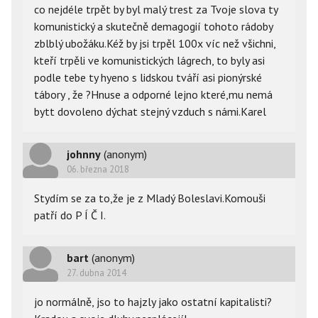
co nejdéle trpět by byl malý trest za Tvoje slova ty 
komunistický a skutečně demagogií tohoto rádoby 
zblblý ubožáku.Kéž by jsi trpěl 100x víc než všichni, 
kteří trpěli ve komunistických lágrech, to byly asi 
podle tebe ty hyeno s lidskou tváří asi pionýrské 
tábory , že ?Hnuse a odporné lejno které,mu nemá 
bytt dovoleno dýchat stejný vzduch s námi.Karel
johnny
(anonym)
06. března 2018
Stydím se za to,že je z Mladý Boleslavi.Komouši
patří do P Í Č I.
bart
(anonym)
27. dubna 2014
jo normálně, jso to hajzly jako ostatní kapitalisti?