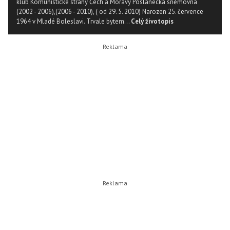
klub Komunistické strany Čech a Moravy Poslanecká sněmovna
(2002 - 2006),(2006 - 2010), ( od 29. 5. 2010) Narozen 25. července
1964 v Mladé Boleslavi. Trvale bytem...
Celý životopis