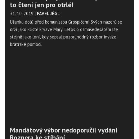
to čtení jen pro otrlé!
31. 10. 2019
|
PAVEL JÉGL
Ušanku dolů před komunistou Grospičem! Svých názorů se
drží jako klíště krvavé Mary. Letos o osmašedesátém lže
stejně jako loni, kdy sepsal pozoruhodný rozbor invaze-
bratrské pomoci.
Mandátový výbor nedoporučil vydání
Roznera ke stíhání