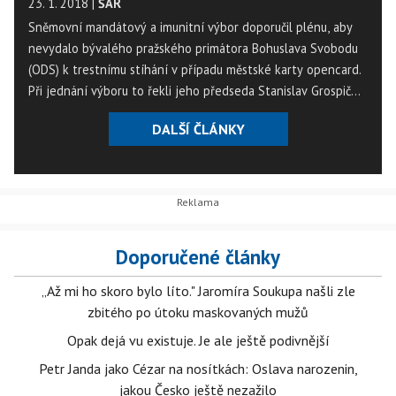
23. 1. 2018
|
ŠAR
Sněmovní mandátový a imunitní výbor doporučil plénu, aby
nevydalo bývalého pražského primátora Bohuslava Svobodu
(ODS) k trestnímu stíhání v případu městské karty opencard.
Při jednání výboru to řekli jeho předseda Stanislav Grospič
(KSČM) a zpravodaj Petr Gazdík (STAN). Svoboda stojí před
DALŠÍ ČLÁNKY
odvolacím soudem, prvoinstanční soud mu uložil podmíněný
trest. Výbor později doporučil nevydat také poslance ANO
Pavla Růžičku obžalovaného z podílu na nevýhodném prodeji
obecního domu.
Doporučené články
„Až mi ho skoro bylo líto." Jaromíra Soukupa našli zle
zbitého po útoku maskovaných mužů
Opak dejá vu existuje. Je ale ještě podivnější
Petr Janda jako Cézar na nosítkách: Oslava narozenin,
jakou Česko ještě nezažilo