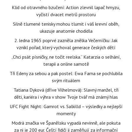
Klid od otravného bzučení: Action zlevnil lapač hmyzu,
vyčistí dvacet metrů prostoru
Silně tlumené tenisky mohou tlumit i váš krevní oběh,
ukazuje anatomie chodidla
2. ledna 1965 poprvé zazněla znělka Večerníčku: Jak
vznikl pořad, který vychoval generace českých dětí
„Chci psát písničky, ne točit reelska.“ Katarzia o selhání,
terapii a online samotě
Tři Edeny za sebou a pak postel: Ewa Farna se pochlubila
svým rituálem
Tatiana Dyková (dříve Vilhelmová): Slavný manžel, tři
děti, kariéra i výhra v show Tvoje tvář má známý hlas
UFC Fight Night: Gamrot vs. Salkilld – výsledky a nejlepší
momenty
Modrá značka ve Španělsku vypadá nevinně, ale pokuta
za ni je 200 eur. Čeští řidiči ji zaměňují za informační