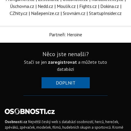
Úschovna.cz
|
Nedd.cz
|
Moulík.cz
|
Fights.cz
|
Dokina.cz
|
CZhity.cz
|
Našepeníze.cz
|
Srovnám.cz
|
StartupInsider.cz
Partneři: Heroine
Něco jste nenašli?
Stačí se jen
zaregistrovat
a můžete tuto
databázi
DOPLNIT
Osobnosti.cz
Největší český web s databází osobností, herců, hereček,
zpěváků, zpěvaček, modelek, filmů, hudebních skupin a sportovců. Kromě