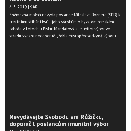
6. 3. 2019
|
ŠAR
Sněmovna možná nevydá poslance Miloslava Roznera (SPD) k
trestnímu stíhání kvůli jeho výrokům o bývalém romském
táboře v Letech u Písku. Mandátový a imunitní výbor ve
středu vydání nedoporučil, řekla místopředsedkyně výboru
Taťána Malá (ANO). Sněmovna by o vydání měla rozhodnout
na nynější schůzi. Předseda výboru Stanislav Grospič (KSČM)
uvedl, že výbor požaduje věc zařadit jako první bod pro příští
středu odpoledne.
Nevydávejte Svobodu ani Růžičku,
doporučil poslancům imunitní výbor