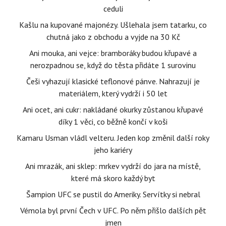
ceduli
Kašlu na kupované majonézy. Ušlehala jsem tatarku, co
chutná jako z obchodu a vyjde na 30 Kč
Ani mouka, ani vejce: bramboráky budou křupavé a
nerozpadnou se, když do těsta přidáte 1 surovinu
Češi vyhazují klasické teflonové pánve. Nahrazují je
materiálem, který vydrží i 50 let
Ani ocet, ani cukr: nakládané okurky zůstanou křupavé
díky 1 věci, co běžně končí v koši
Kamaru Usman vládl velteru. Jeden kop změnil další roky
jeho kariéry
Ani mrazák, ani sklep: mrkev vydrží do jara na místě,
které má skoro každý byt
Šampion UFC se pustil do Ameriky. Servítky si nebral
Vémola byl první Čech v UFC. Po něm přišlo dalších pět
jmen