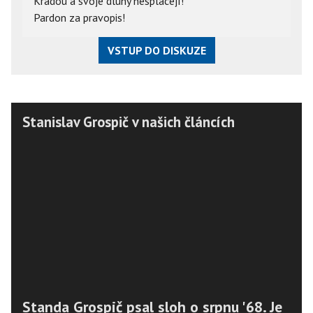
Kradou a svoje dluhy nesplácejí!
Pardon za pravopis!
VSTUP DO DISKUZE
Stanislav Grospič v našich článcích
Standa Grospič psal sloh o srpnu '68. Je