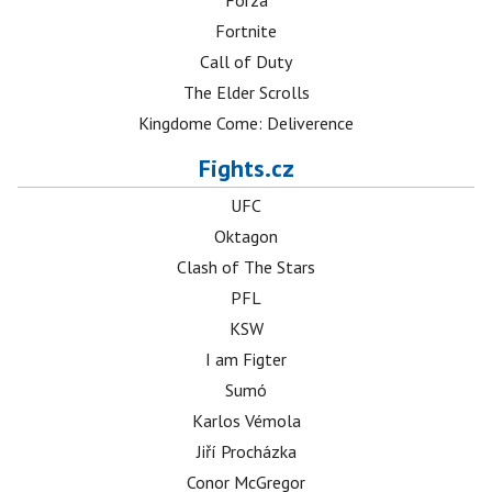
Forza
Fortnite
Call of Duty
The Elder Scrolls
Kingdome Come: Deliverence
Fights.cz
UFC
Oktagon
Clash of The Stars
PFL
KSW
I am Figter
Sumó
Karlos Vémola
Jiří Procházka
Conor McGregor