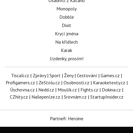
Osadníci z Katanu
Monopoly
Dobble
Dixit
Krycí jména
Na křídlech
Karak
Jízdenky, prosím!
Tiscali.cz
|
Zprávy
|
Sport
|
Ženy
|
Cestování
|
Games.cz
|
Profigamers.cz
|
ZeStolu.cz
|
Osobnosti.cz
|
Karaoketexty.cz
|
Úschovna.cz
|
Nedd.cz
|
Moulík.cz
|
Fights.cz
|
Dokina.cz
|
CZhity.cz
|
Našepeníze.cz
|
Srovnám.cz
|
StartupInsider.cz
Partneři: Heroine