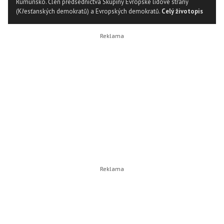
Rumunsko. Člen předsednictva Skupiny Evropské lidové strany
(Křesťanských demokratů) a Evropských demokratů.
Celý životopis