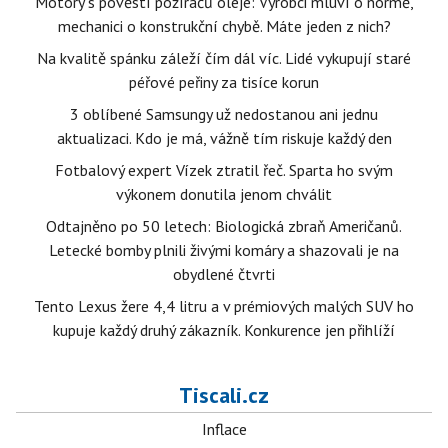
Motory s pověstí požíračů oleje: Výrobci mluví o normě,
mechanici o konstrukční chybě. Máte jeden z nich?
Na kvalitě spánku záleží čím dál víc. Lidé vykupují staré
péřové peřiny za tisíce korun
3 oblíbené Samsungy už nedostanou ani jednu
aktualizaci. Kdo je má, vážně tím riskuje každý den
Fotbalový expert Vízek ztratil řeč. Sparta ho svým
výkonem donutila jenom chválit
Odtajněno po 50 letech: Biologická zbraň Američanů.
Letecké bomby plnili živými komáry a shazovali je na
obydlené čtvrti
Tento Lexus žere 4,4 litru a v prémiových malých SUV ho
kupuje každý druhý zákazník. Konkurence jen přihlíží
Tiscali.cz
Inflace