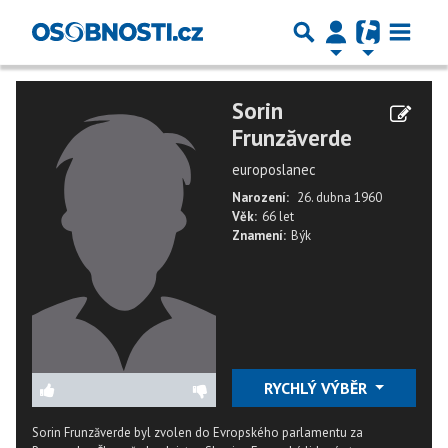
Sorin
Frunzăverde
europoslanec
Narození:
26. dubna 1960
Věk:
66 let
Znamení:
Býk
RYCHLÝ VÝBĚR
Sorin Frunzăverde byl zvolen do Evropského parlamentu za