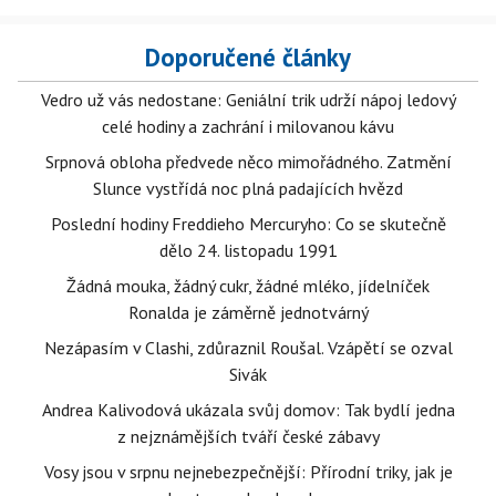
Doporučené články
Vedro už vás nedostane: Geniální trik udrží nápoj ledový
celé hodiny a zachrání i milovanou kávu
Srpnová obloha předvede něco mimořádného. Zatmění
Slunce vystřídá noc plná padajících hvězd
Poslední hodiny Freddieho Mercuryho: Co se skutečně
dělo 24. listopadu 1991
Žádná mouka, žádný cukr, žádné mléko, jídelníček
Ronalda je záměrně jednotvárný
Nezápasím v Clashi, zdůraznil Roušal. Vzápětí se ozval
Sivák
Andrea Kalivodová ukázala svůj domov: Tak bydlí jedna
z nejznámějších tváří české zábavy
Vosy jsou v srpnu nejnebezpečnější: Přírodní triky, jak je