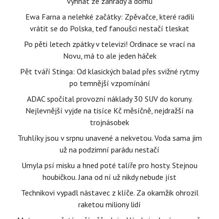
vyhnat ze zahrady a domu
Ewa Farna a nelehké začátky: Zpěvačce, které radili
vrátit se do Polska, teď fanoušci nestačí tleskat
Po pěti letech zpátky v televizi! Ordinace se vrací na
Novu, má to ale jeden háček
Pět tváří Stinga: Od klasických balad přes svižné rytmy
po temnější vzpomínání
ADAC spočítal provozní náklady 30 SUV do koruny.
Nejlevnější vyjde na tisíce Kč měsíčně, nejdražší na
trojnásobek
Truhlíky jsou v srpnu unavené a nekvetou. Voda sama jim
už na podzimní parádu nestačí
Umyla psí misku a hned poté talíře pro hosty. Stejnou
houbičkou. Jana od ní už nikdy nebude jíst
Technikovi vypadl nástavec z klíče. Za okamžik ohrozil
raketou miliony lidí