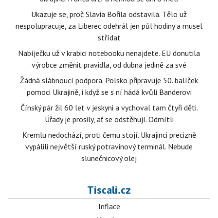
Ukazuje se, proč Slavia Bořila odstavila. Tělo už
nespolupracuje, za Liberec odehrál jen půl hodiny a musel
střídat
Nabíječku už v krabici notebooku nenajdete. EU donutila
výrobce změnit pravidla, od dubna jedině za své
Žádná slábnoucí podpora. Polsko připravuje 50. balíček
pomoci Ukrajině, i když se s ní hádá kvůli Banderovi
Čínský pár žil 60 let v jeskyni a vychoval tam čtyři děti.
Úřady je prosily, ať se odstěhují. Odmítli
Kremlu nedochází, proti čemu stojí. Ukrajinci precizně
vypálili největší ruský potravinový terminál. Nebude
slunečnicový olej
Tiscali.cz
Inflace