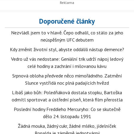
Doporučené články
Nezvládl jsem to v hlavě. Čepo odhalil, co stálo za jeho
neúspěšným UFC debutem
Kdy změnit životní styl, abyste oddálili nástup demence?
Vedro už vás nedostane: Geniální trik udrží nápoj ledový
celé hodiny a zachrání i milovanou kávu
Srpnová obloha předvede něco mimořádného. Zatmění
Slunce vystřídá noc plná padajících hvězd
Líbáš jako bůh: Poledňáková dostala stopku, Bartoška
odmítl sportovat a ústřední píseň, která film přerostla
Poslední hodiny Freddieho Mercuryho: Co se skutečně
dělo 24. listopadu 1991
Žádná mouka, žádný cukr, žádné mléko, jídelníček
Ronalda je záměrně jednotvárný