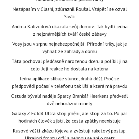
Nezápasím v Clashi, zdůraznil Roušal. Vzápětí se ozval
Sivák
Andrea Kalivodová ukázala svůj domov: Tak bydlí jedna
z nejznámějších tváří české zábavy
Vosy jsou v srpnu nejnebezpečnější: Přírodní triky, jak je
vyhnat ze zahrady a domu
Táta pochoval předčasně narozenou dceru a políbil ji na
čelo. Její reakce ho dostala na kolena
Jedna aplikace slibuje slunce, druhá déšť. Proč se
předpovědi počasí v telefonu tak liší a která má pravdu
Ostuda bývalé naděje Sparty. Brankář Heerkens předvedl
dvě nehorázné minely
Galaxy Z Fold8 Ultra stojí jmění, ale stojí za to. Po pár
hodinách člověk zjistí, že cesta zpátky neexistuje
Rusové věští zkázu Kyjeva a zvěstují raketový postup.
Ukrajinci frontu drží a nehnou se ani o metr