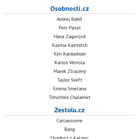
Osobnosti.cz
Andrej Babiš
Petr Pavel
Hana Zagorová
Kazma Kazmitch
Kim Kardashian
Karlos Vémola
Marek Ztracený
Taylor Swift
Emma Smetana
Timothée Chalamet
Zestolu.cz
Carcassonne
Bang
Osadníci z Katanu