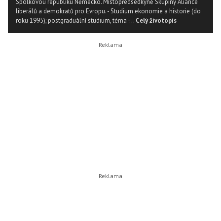
Spolkovou republiku Německo. Místopředsedkyně Skupiny Aliance
liberálů a demokratů pro Evropu. - Studium ekonomie a historie (do
roku 1995); postgraduální studium, téma -...
Celý životopis