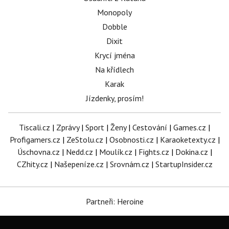
Monopoly
Dobble
Dixit
Krycí jména
Na křídlech
Karak
Jízdenky, prosím!
Tiscali.cz
|
Zprávy
|
Sport
|
Ženy
|
Cestování
|
Games.cz
|
Profigamers.cz
|
ZeStolu.cz
|
Osobnosti.cz
|
Karaoketexty.cz
|
Úschovna.cz
|
Nedd.cz
|
Moulík.cz
|
Fights.cz
|
Dokina.cz
|
CZhity.cz
|
Našepeníze.cz
|
Srovnám.cz
|
StartupInsider.cz
Partneři: Heroine