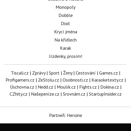
Monopoly
Dobble
Dixit
Krycí jména
Na křídlech
Karak
Jízdenky, prosím!
Tiscali.cz
|
Zprávy
|
Sport
|
Ženy
|
Cestování
|
Games.cz
|
Profigamers.cz
|
ZeStolu.cz
|
Osobnosti.cz
|
Karaoketexty.cz
|
Úschovna.cz
|
Nedd.cz
|
Moulík.cz
|
Fights.cz
|
Dokina.cz
|
CZhity.cz
|
Našepeníze.cz
|
Srovnám.cz
|
StartupInsider.cz
Partneři: Heroine