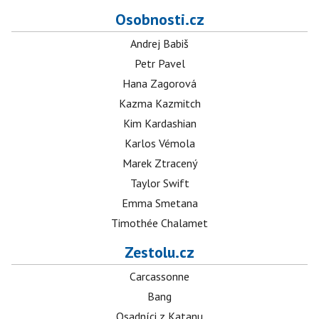
Osobnosti.cz
Andrej Babiš
Petr Pavel
Hana Zagorová
Kazma Kazmitch
Kim Kardashian
Karlos Vémola
Marek Ztracený
Taylor Swift
Emma Smetana
Timothée Chalamet
Zestolu.cz
Carcassonne
Bang
Osadníci z Katanu