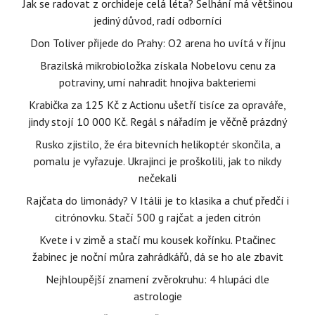
Jak se radovat z orchideje celá léta? Selhání má většinou
jediný důvod, radí odborníci
Don Toliver přijede do Prahy: O2 arena ho uvítá v říjnu
Brazilská mikrobioložka získala Nobelovu cenu za
potraviny, umí nahradit hnojiva bakteriemi
Krabička za 125 Kč z Actionu ušetří tisíce za opraváře,
jindy stojí 10 000 Kč. Regál s nářadím je věčně prázdný
Rusko zjistilo, že éra bitevních helikoptér skončila, a
pomalu je vyřazuje. Ukrajinci je proškolili, jak to nikdy
nečekali
Rajčata do limonády? V Itálii je to klasika a chuť předčí i
citrónovku. Stačí 500 g rajčat a jeden citrón
Kvete i v zimě a stačí mu kousek kořínku. Ptačinec
žabinec je noční můra zahrádkářů, dá se ho ale zbavit
Nejhloupější znamení zvěrokruhu: 4 hlupáci dle
astrologie