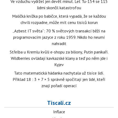
Ve vzduchu vydržel jen devět minut. Let Tu-154 se 115
lidmi skončil katastrofou
Maličká knížka po babičce, která vypadá, že se každou
chvíli rozpadne, může mít cenu tisíců korun
„Azbest IT světa“: 70 % světových transakcí běží na
programovacím jazyce z roku 1959. Nikdo ho neumí
nahradit
Střelba u Kremlu kvůli e-shopu za biliony, Putin panikaří.
Wildberries ovládají kavkazské klany a teď po něm jde i
Kyjev
Tato matematická hádanka nachytala už tisíce lidí.
Příklad 18 : 3 + 7 × 5 správně spočítají jen lidé, kteří
znají pořadí operací
Tiscali.cz
Inflace