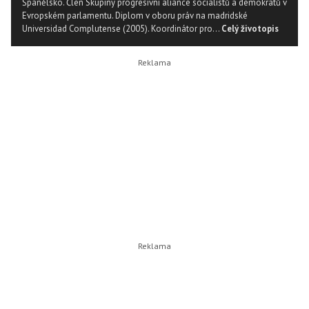
Španělsko. Člen Skupiny progresivní aliance socialistů a demokratů v
Evropském parlamentu. Diplom v oboru práv na madridské
Universidad Complutense (2005). Koordinátor pro...
Celý životopis