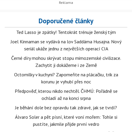
Doporučené články
Ted Lasso je zpátky! Tentokrát trénuje ženský tým
Joel Kinnaman se vydává na lov Saddáma Husajna. Nový
seriál ukáže jednu z největších operací CIA
Černé díry mohou skrývat stopu mimozemské civilizace.
Zachytit ji dokážeme i ze Země
Octomilky v kuchyni? Zapomeňte na plácačku, trik za
korunu je vyhubí přes noc
Předpověď, kterou nikdo nechtěl. ČHMÚ: Pořádně se
ochladí až na konci srpna
Je běhání dole bez opravdu tak zdravé, jak se tvrdí?
Álvaro Soler a pět písní, které voní mořem: Tohle si
pustíte, jakmile přijde první vedro