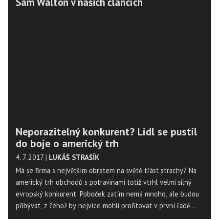
Sam Walton v našich článcích
Neporazitelný konkurent? Lidl se pustil
do boje o americký trh
4. 7. 2017
|
LUKÁŠ STRAŠÍK
Má se firma s největším obratem na světě třást strachy? Na
americký trh obchodů s potravinami totiž vtrhl velmi silný
evropský konkurent. Poboček zatím nemá mnoho, ale budou
přibývat, z čehož by nejvíce mohli profitovat v první řadě
zákazníci. Kdo vyhraje cenovou bitvu Walmart versus Lidl?