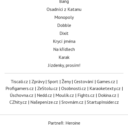
Bang
Osadníci z Katanu
Monopoly
Dobble
Dixit
Krycí jména
Na křídlech
Karak
Jízdenky, prosím!
Tiscali.cz
|
Zprávy
|
Sport
|
Ženy
|
Cestování
|
Games.cz
|
Profigamers.cz
|
ZeStolu.cz
|
Osobnosti.cz
|
Karaoketexty.cz
|
Úschovna.cz
|
Nedd.cz
|
Moulík.cz
|
Fights.cz
|
Dokina.cz
|
CZhity.cz
|
Našepeníze.cz
|
Srovnám.cz
|
StartupInsider.cz
Partneři: Heroine