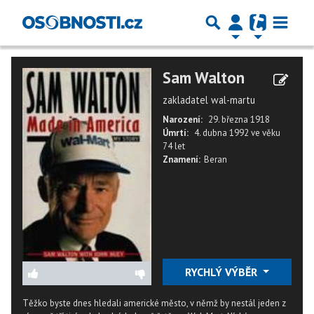
Sam Walton
zakladatel wal-martu
Narození:
29. března 1918
Úmrtí:
4. dubna 1992
ve věku
74 let
Znamení:
Beran
RYCHLÝ VÝBĚR
Těžko byste dnes hledali americké město, v němž by nestál jeden z