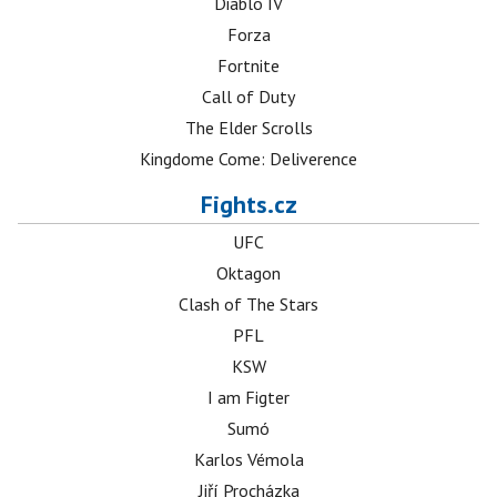
Diablo IV
Forza
Fortnite
Call of Duty
The Elder Scrolls
Kingdome Come: Deliverence
Fights.cz
UFC
Oktagon
Clash of The Stars
PFL
KSW
I am Figter
Sumó
Karlos Vémola
Jiří Procházka