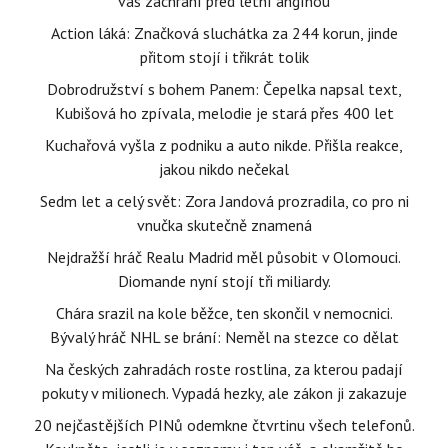
vás zachrání před letní angínou
Action láká: Značková sluchátka za 244 korun, jinde
přitom stojí i třikrát tolik
Dobrodružství s bohem Panem: Čepelka napsal text,
Kubišová ho zpívala, melodie je stará přes 400 let
Kuchařová vyšla z podniku a auto nikde. Přišla reakce,
jakou nikdo nečekal
Sedm let a celý svět: Zora Jandová prozradila, co pro ni
vnučka skutečně znamená
Nejdražší hráč Realu Madrid měl působit v Olomouci.
Diomande nyní stojí tři miliardy.
Chára srazil na kole běžce, ten skončil v nemocnici.
Bývalý hráč NHL se brání: Neměl na stezce co dělat
Na českých zahradách roste rostlina, za kterou padají
pokuty v milionech. Vypadá hezky, ale zákon ji zakazuje
20 nejčastějších PINů odemkne čtvrtinu všech telefonů.