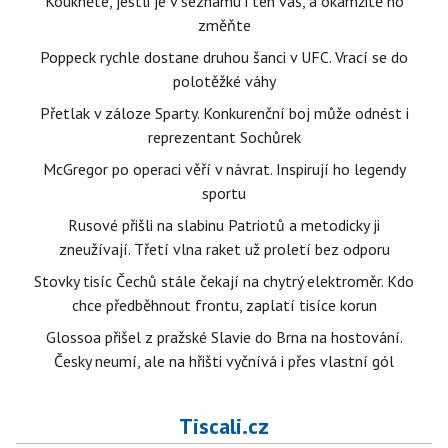
Koukněte, jestli je v seznamu i ten váš, a okamžitě ho
změňte
Poppeck rychle dostane druhou šanci v UFC. Vrací se do
polotěžké váhy
Přetlak v záloze Sparty. Konkurenční boj může odnést i
reprezentant Sochůrek
McGregor po operaci věří v návrat. Inspirují ho legendy
sportu
Rusové přišli na slabinu Patriotů a metodicky ji
zneužívají. Třetí vlna raket už proletí bez odporu
Stovky tisíc Čechů stále čekají na chytrý elektroměr. Kdo
chce předběhnout frontu, zaplatí tisíce korun
Glossoa přišel z pražské Slavie do Brna na hostování.
Česky neumí, ale na hřišti vyčnívá i přes vlastní gól
Tiscali.cz