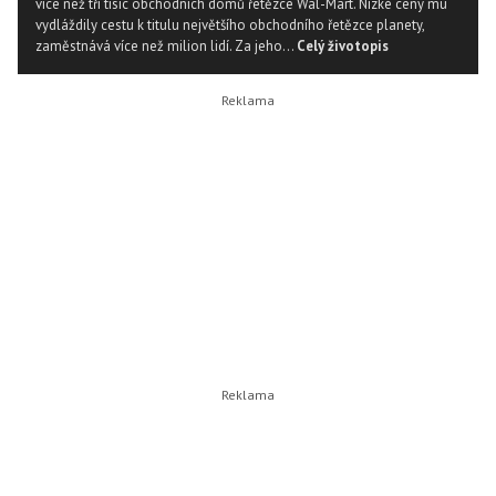
více než tří tisíc obchodních domů řetězce Wal-Mart. Nízké ceny mu
vydláždily cestu k titulu největšího obchodního řetězce planety,
zaměstnává více než milion lidí. Za jeho...
Celý životopis