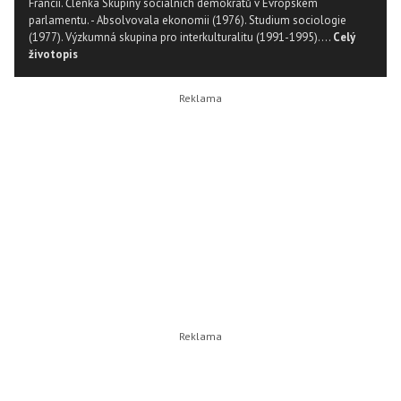
Francii. Členka Skupiny sociálních demokratů v Evropském
parlamentu. - Absolvovala ekonomii (1976). Studium sociologie
(1977). Výzkumná skupina pro interkulturalitu (1991-1995)....
Celý
životopis