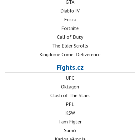
GTA
Diablo IV
Forza
Fortnite
Call of Duty
The Elder Scrolls
Kingdome Come: Deliverence
Fights.cz
UFC
Oktagon
Clash of The Stars
PFL
KSW
I am Figter
Sumó
Karlos Vémola