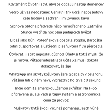
Kdy změnit životní styl, abyste oddálili nástup demence?
Vedro už vás nedostane: Geniální trik udrží nápoj ledový
celé hodiny a zachrání i milovanou kávu
Srpnová obloha předvede něco mimořádného. Zatmění
Slunce vystřídá noc plná padajících hvězd
Líbáš jako bůh: Poledňáková dostala stopku, Bartoška
odmítl sportovat a ústřední píseň, která film přerostla
Čtyřikrát jí stát neposlal důchod. Úřady si totiž myslí, že
je mrtvá. Pětaosmdesátiletá učitelka musí dokola
dokazovat, že žije
WhatsApp má skrytý koš, který žere gigabajty v telefonu.
Většina lidí o něm neví, vyprázdnit ho trvá 30 sekund
Indie odmítá americkou „černou skříňku". Na F-35
připravena je, ale vadí jí tajný systém a astronomická
cena za provoz
Muškáty v bytě škodí víc, než pomáhají. Jejich vůně