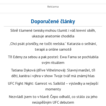
Doporučené články
Silně tlumené tenisky mohou tlumit i váš krevní oběh,
ukazuje anatomie chodidla
„Chci psát písničky, ne točit reelska.“ Katarzia o selhání,
terapii a online samotě
Tři Edeny za sebou a pak postel: Ewa Farna se pochlubila
svým rituálem
Tatiana Dyková (dříve Vilhelmová): Slavný manžel, tři
děti, kariéra i výhra v show Tvoje tvář má známý hlas
UFC Fight Night: Gamrot vs. Salkilld – výsledky a nejlepší
momenty
Nezvládl jsem to v hlavě. Čepo odhalil, co stálo za jeho
neúspěšným UFC debutem