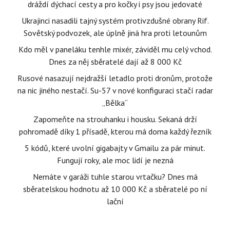
dráždí dýchací cesty a pro kočky i psy jsou jedovaté
Ukrajinci nasadili tajný systém protivzdušné obrany Rif.
Sovětský podvozek, ale úplně jiná hra proti letounům
Kdo měl v paneláku tenhle mixér, záviděl mu celý vchod.
Dnes za něj sběratelé dají až 8 000 Kč
Rusové nasazují nejdražší letadlo proti dronům, protože
na nic jiného nestačí. Su-57 v nové konfiguraci stačí radar
„Bělka“
Zapomeňte na strouhanku i housku. Sekaná drží
pohromadě díky 1 přísadě, kterou má doma každý řezník
5 kódů, které uvolní gigabajty v Gmailu za pár minut.
Fungují roky, ale moc lidí je nezná
Nemáte v garáži tuhle starou vrtačku? Dnes má
sběratelskou hodnotu až 10 000 Kč a sběratelé po ní
lační