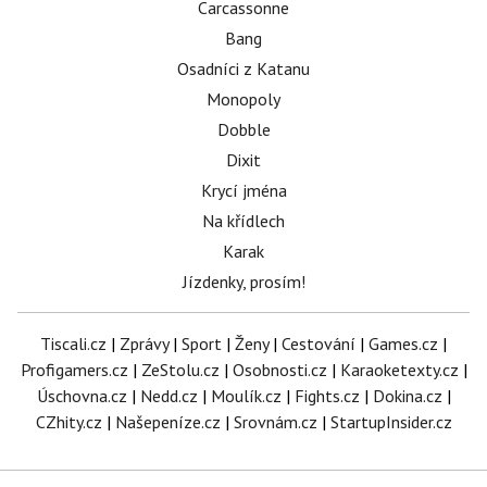
Carcassonne
Bang
Osadníci z Katanu
Monopoly
Dobble
Dixit
Krycí jména
Na křídlech
Karak
Jízdenky, prosím!
Tiscali.cz
|
Zprávy
|
Sport
|
Ženy
|
Cestování
|
Games.cz
|
Profigamers.cz
|
ZeStolu.cz
|
Osobnosti.cz
|
Karaoketexty.cz
|
Úschovna.cz
|
Nedd.cz
|
Moulík.cz
|
Fights.cz
|
Dokina.cz
|
CZhity.cz
|
Našepeníze.cz
|
Srovnám.cz
|
StartupInsider.cz