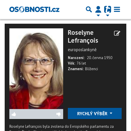
Roselyne
Lefrançois
europoslankyně
Narození:
20. června 1950
Věk:
76 let
Znamení:
Blíženci
RYCHLÝ VÝBĚR
Roselyne Lefrançois byla zvolena do Evropského parlamentu za