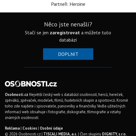
Partneři: Heroine
Něco jste nenašli?
Stačí se jen
zaregistrovat
a můžete tuto
databázi
DOPLNIT
Osobnosti.cz
Největší český web s databází osobností, herců, hereček,
zpěváků, zpěvaček, modelek, filmů, hudebních skupin a sportovců. Kromě
toho zde najdete i spisovatele, panovníky a finančníky. Vedle užitečných
informací web obsahuje i fotografie, diskografie, filmografie a vztahy
známých osobností.
Reklama
|
Cookies
|
Osobní údaje
© 2026 Osobnosti.cz |
TISCALI MEDIA, a.s.
| Člen skupiny
DIGNITY, s.r.o.