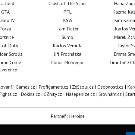
tarfield
Clash of The Stars
Hana Zag
GTA
PFL
Kazma Kaz
iablo IV
KSW
Kim Karda
Forza
I am Figter
Karlos V
ortnite
Sumó
Marek Ztr
l of Duty
Karlos Vémola
Taylor S
lder Scrolls
Jiří Procházka
Emma Sm
dome Come:
Conor McGregor
Timothée C
iverence
tování
|
Games.cz
|
Profigamers.cz
|
ZeStolu.cz
|
Osobnosti.cz
|
Kar
Fights.cz
|
Dokina.cz
|
CZhity.cz
|
Našepeníze.cz
|
Srovnám.cz
|
Star
Partneři: Heroine