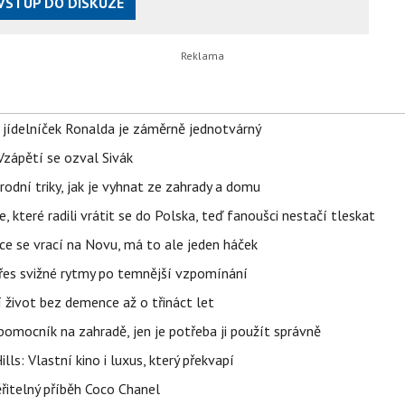
VSTUP DO DISKUZE
 jídelníček Ronalda je záměrně jednotvárný
Vzápětí se ozval Sivák
rodní triky, jak je vyhnat ze zahrady a domu
 které radili vrátit se do Polska, teď fanoušci nestačí tleskat
ace se vrací na Novu, má to ale jeden háček
 přes svižné rytmy po temnější vzpomínání
í život bez demence až o třináct let
ý pomocník na zahradě, jen je potřeba ji použít správně
s: Vlastní kino i luxus, který překvapí
řitelný příběh Coco Chanel