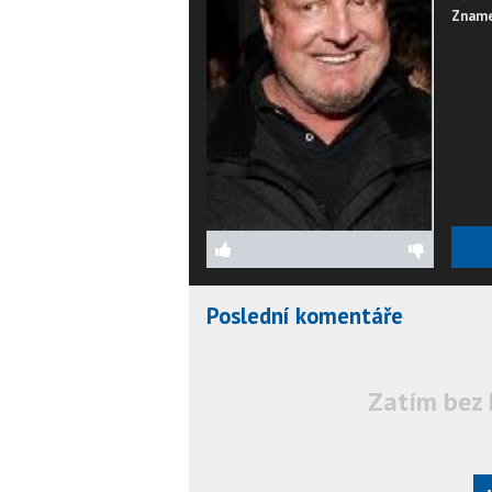
Zname
Poslední komentáře
Zatím bez 