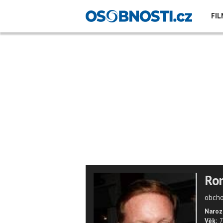
FIL
Ron
obcho
Naroz
Věk:
7