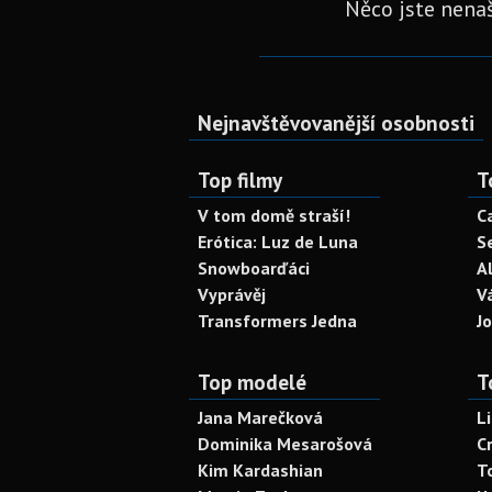
Něco jste nenaš
Nejnavštěvovanější osobnosti
Top filmy
T
V tom domě straší!
C
Erótica: Luz de Luna
S
Snowboarďáci
A
Vyprávěj
V
Transformers Jedna
J
Top modelé
T
Jana Marečková
L
Dominika Mesarošová
C
Kim Kardashian
T