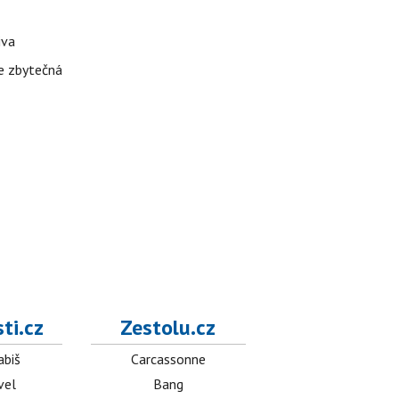
iva
je zbytečná
ti.cz
Zestolu.cz
abiš
Carcassonne
vel
Bang