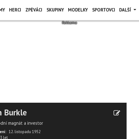
MY
HERCI
ZPĚVÁCI
SKUPINY
MODELKY
SPORTOVCI
DALŠÍ
 Burkle
dní magnát a investor
ení:
12. listopadu 1952
3 let