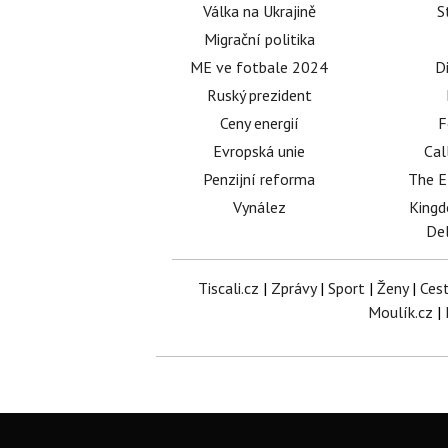
Válka na Ukrajině
S
Migrační politika
ME ve fotbale 2024
D
Ruský prezident
Ceny energií
F
Evropská unie
Cal
Penzijní reforma
The E
Vynález
King
Del
Tiscali.cz
|
Zprávy
|
Sport
|
Ženy
|
Ces
Moulík.cz
|