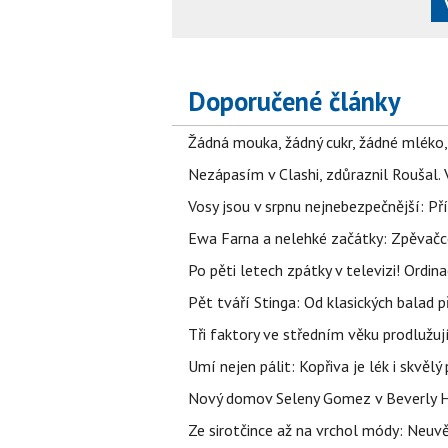
Doporučené články
Žádná mouka, žádný cukr, žádné mléko,
Nezápasím v Clashi, zdůraznil Roušal. 
Vosy jsou v srpnu nejnebezpečnější: Pří
Ewa Farna a nelehké začátky: Zpěvačce,
Po pěti letech zpátky v televizi! Ordin
Pět tváří Stinga: Od klasických balad
Tři faktory ve středním věku prodlužuj
Umí nejen pálit: Kopřiva je lék i skvěl
Nový domov Seleny Gomez v Beverly Hill
Ze sirotčince až na vrchol módy: Neuvě