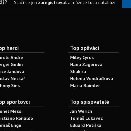
li?
Stačí se jen
zaregistrovat
a můžete tuto databázi
op herci
Top zpěváci
arole André
Miley Cyrus
ergei Godin
Hana Zagorová
lice Jandová
Shakira
áclav Neckář
Helena Vondráčková
ohnny Sins
Maria Baimler
op sportovci
Top spisovatelé
ionel Messi
Jan Werich
ristiano Ronaldo
Tomáš Lukavec
omáš Enge
Eduard Petiška