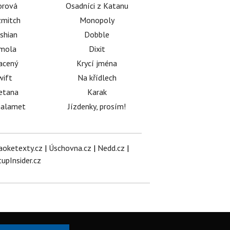
orová
Osadníci z Katanu
mitch
Monopoly
shian
Dobble
émola
Dixit
acený
Krycí jména
wift
Na křídlech
etana
Karak
halamet
Jízdenky, prosím!
aoketexty.cz
|
Úschovna.cz
|
Nedd.cz
|
tupInsider.cz