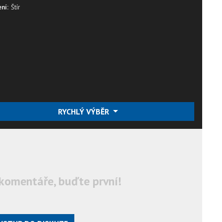
ní:
Štír
RYCHLÝ VÝBĚR
komentáře, buďte první!