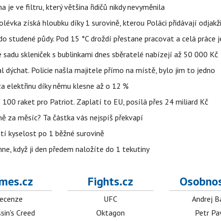
 je ve filtru, který většina řidičů nikdy nevyměnila
lévka získá hloubku díky 1 surovině, kterou Poláci přidávají odjakž
 do studené půdy. Pod 15 °C droždí přestane pracovat a celá práce 
 sadu skleniček s bublinkami dnes sběratelé nabízejí až 50 000 Kč
l dýchat. Policie našla majitele přímo na místě, bylo jim to jedno
t za elektřinu díky němu klesne až o 12 %
100 raket pro Patriot. Zaplatí to EU, posílá přes 24 miliard Kč
lně za měsíc? Ta částka vás nejspíš překvapí
atí kyselost po 1 běžné surovině
ehne, když ji den předem naložíte do 1 tekutiny
mes.cz
Fights.cz
Osobnos
ecenze
UFC
Andrej B
sin's Creed
Oktagon
Petr Pa