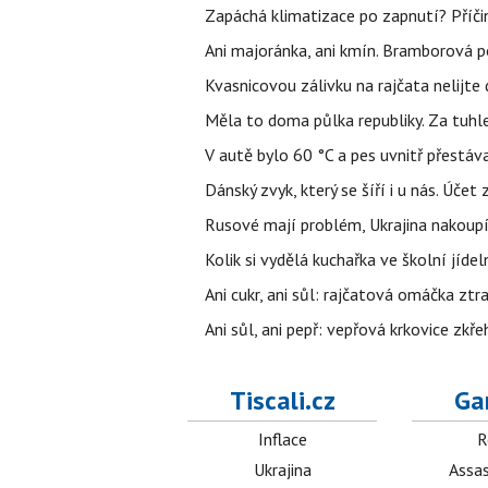
Zapáchá klimatizace po zapnutí? Příčina
Ani majoránka, ani kmín. Bramborová po
Kvasnicovou zálivku na rajčata nelijte
Měla to doma půlka republiky. Za tuhle
V autě bylo 60 °C a pes uvnitř přestáva
Dánský zvyk, který se šíří i u nás. Úče
Rusové mají problém, Ukrajina nakoupí 
Kolik si vydělá kuchařka ve školní jíde
Ani cukr, ani sůl: rajčatová omáčka ztr
Ani sůl, ani pepř: vepřová krkovice zkř
Tiscali.cz
Ga
Inflace
R
Ukrajina
Assas