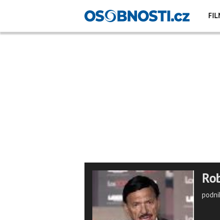
FIL
Rob
podni