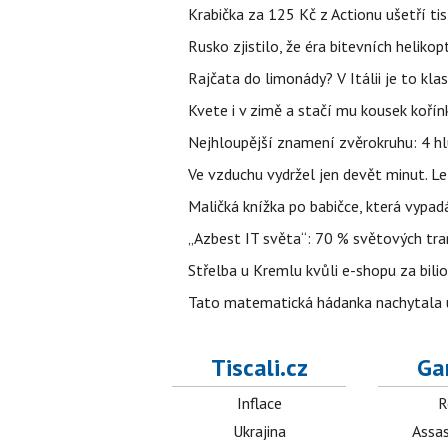
Krabička za 125 Kč z Actionu ušetří tis
Rusko zjistilo, že éra bitevních helikopt
Rajčata do limonády? V Itálii je to klas
Kvete i v zimě a stačí mu kousek kořín
Nejhloupější znamení zvěrokruhu: 4 hl
Ve vzduchu vydržel jen devět minut. L
Maličká knížka po babičce, která vypad
„Azbest IT světa“: 70 % světových tra
Střelba u Kremlu kvůli e-shopu za bilio
Tato matematická hádanka nachytala už t
Tiscali.cz
Ga
Inflace
R
Ukrajina
Assas