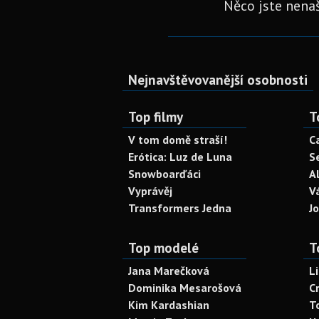
Něco jste nenaš
Nejnavštěvovanější osobnosti
Top filmy
T
V tom domě straší!
C
Erótica: Luz de Luna
S
Snowboarďáci
A
Vyprávěj
V
Transformers Jedna
J
Top modelé
T
Jana Marečková
L
Dominika Mesarošová
C
Kim Kardashian
T