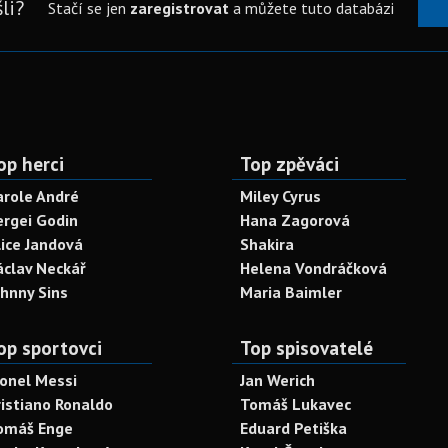
li?
Stačí se jen
zaregistrovat
a můžete tuto databázi
op herci
Top zpěváci
arole André
Miley Cyrus
ergei Godin
Hana Zagorová
lice Jandová
Shakira
áclav Neckář
Helena Vondráčková
ohnny Sins
Maria Baimler
op sportovci
Top spisovatelé
ionel Messi
Jan Werich
ristiano Ronaldo
Tomáš Lukavec
omáš Enge
Eduard Petiška