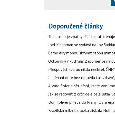
Doporučené články
Ted Lasso je zpátky! Tentokrát trénuj
Joel Kinnaman se vydává na lov Saddám
Černé díry mohou skrývat stopu mimoze
Octomilky v kuchyni? Zapomeňte na plác
Předpověď, kterou nikdo nechtěl. ČHMÚ
Je běhání dole bez opravdu tak zdravé, 
Álvaro Soler a pět písní, které voní mo
Jak se radovat z orchideje celá léta? S
Don Toliver přijede do Prahy: O2 arena 
Brazilská mikrobioložka získala Nobelo