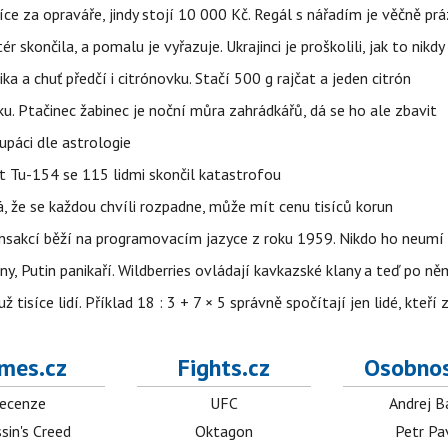
íce za opraváře, jindy stojí 10 000 Kč. Regál s nářadím je věčně pr
ér skončila, a pomalu je vyřazuje. Ukrajinci je proškolili, jak to nikdy
ika a chuť předčí i citrónovku. Stačí 500 g rajčat a jeden citrón
ku. Ptačinec žabinec je noční můra zahrádkářů, dá se ho ale zbavit
upáci dle astrologie
et Tu-154 se 115 lidmi skončil katastrofou
á, že se každou chvíli rozpadne, může mít cenu tisíců korun
nsakcí běží na programovacím jazyce z roku 1959. Nikdo ho neumí 
ny, Putin panikaří. Wildberries ovládají kavkazské klany a teď po něm
isíce lidí. Příklad 18 : 3 + 7 × 5 správně spočítají jen lidé, kteří 
mes.cz
Fights.cz
Osobnos
ecenze
UFC
Andrej B
sin's Creed
Oktagon
Petr Pa