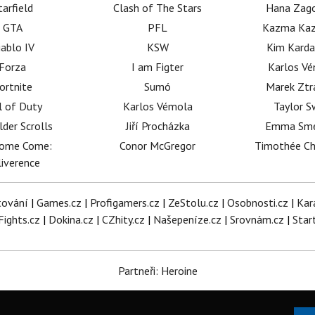
tarfield
Clash of The Stars
Hana Zag
GTA
PFL
Kazma Kaz
iablo IV
KSW
Kim Karda
Forza
I am Figter
Karlos V
ortnite
Sumó
Marek Ztr
l of Duty
Karlos Vémola
Taylor S
lder Scrolls
Jiří Procházka
Emma Sm
dome Come:
Conor McGregor
Timothée C
iverence
tování
|
Games.cz
|
Profigamers.cz
|
ZeStolu.cz
|
Osobnosti.cz
|
Kar
Fights.cz
|
Dokina.cz
|
CZhity.cz
|
Našepeníze.cz
|
Srovnám.cz
|
Star
Partneři: Heroine