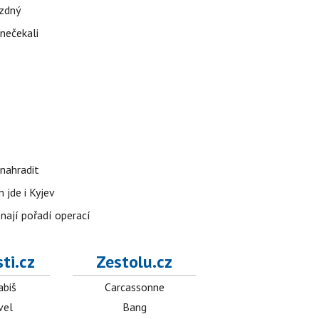
ázdný
 nečekali
nahradit
 jde i Kyjev
znají pořadí operací
ti.cz
Zestolu.cz
abiš
Carcassonne
vel
Bang