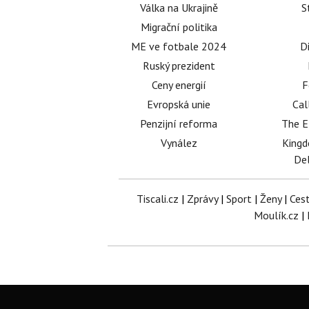
Válka na Ukrajině
S
Migrační politika
ME ve fotbale 2024
D
Ruský prezident
Ceny energií
F
Evropská unie
Cal
Penzijní reforma
The E
Vynález
King
Del
Tiscali.cz
|
Zprávy
|
Sport
|
Ženy
|
Ces
Moulík.cz
|