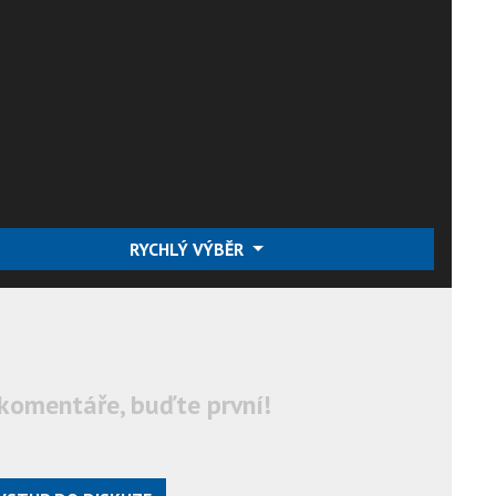
RYCHLÝ VÝBĚR
komentáře, buďte první!