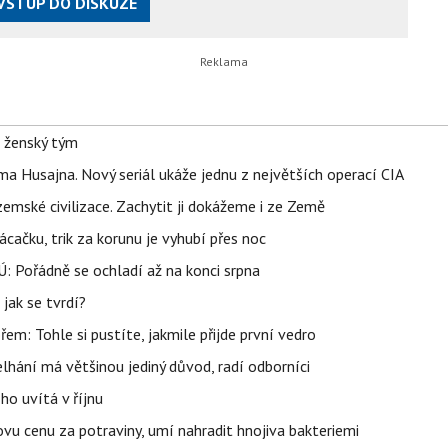
VSTUP DO DISKUZE
e ženský tým
a Husajna. Nový seriál ukáže jednu z největších operací CIA
mské civilizace. Zachytit ji dokážeme i ze Země
ačku, trik za korunu je vyhubí přes noc
: Pořádně se ochladí až na konci srpna
jak se tvrdí?
řem: Tohle si pustíte, jakmile přijde první vedro
elhání má většinou jediný důvod, radí odborníci
ho uvítá v říjnu
vu cenu za potraviny, umí nahradit hnojiva bakteriemi