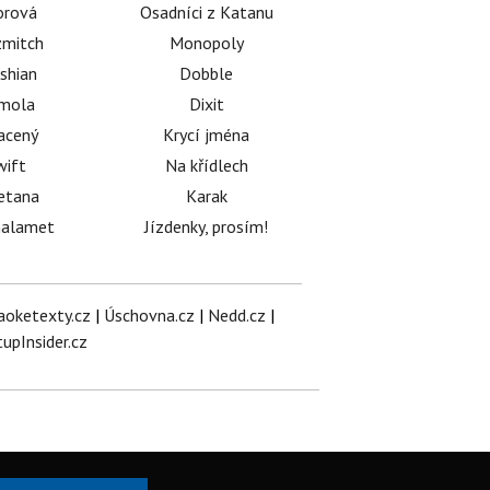
orová
Osadníci z Katanu
mitch
Monopoly
shian
Dobble
émola
Dixit
acený
Krycí jména
wift
Na křídlech
etana
Karak
halamet
Jízdenky, prosím!
aoketexty.cz
|
Úschovna.cz
|
Nedd.cz
|
tupInsider.cz