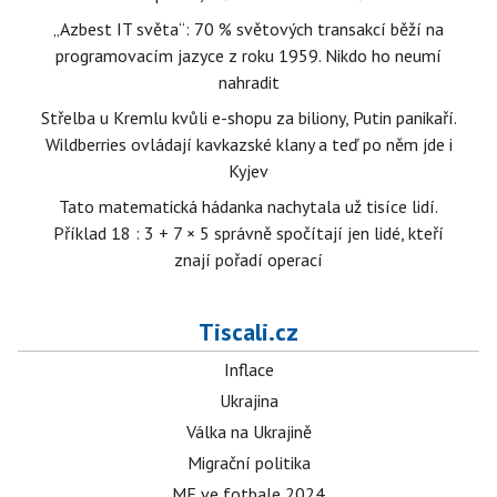
„Azbest IT světa“: 70 % světových transakcí běží na
programovacím jazyce z roku 1959. Nikdo ho neumí
nahradit
Střelba u Kremlu kvůli e-shopu za biliony, Putin panikaří.
Wildberries ovládají kavkazské klany a teď po něm jde i
Kyjev
Tato matematická hádanka nachytala už tisíce lidí.
Příklad 18 : 3 + 7 × 5 správně spočítají jen lidé, kteří
znají pořadí operací
Tiscali.cz
Inflace
Ukrajina
Válka na Ukrajině
Migrační politika
ME ve fotbale 2024