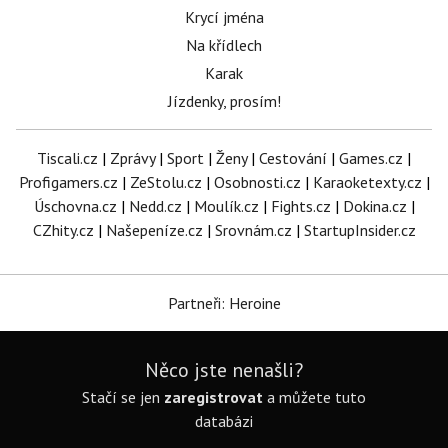
Krycí jména
Na křídlech
Karak
Jízdenky, prosím!
Tiscali.cz
|
Zprávy
|
Sport
|
Ženy
|
Cestování
|
Games.cz
|
Profigamers.cz
|
ZeStolu.cz
|
Osobnosti.cz
|
Karaoketexty.cz
|
Úschovna.cz
|
Nedd.cz
|
Moulík.cz
|
Fights.cz
|
Dokina.cz
|
CZhity.cz
|
Našepeníze.cz
|
Srovnám.cz
|
StartupInsider.cz
Partneři: Heroine
Něco jste nenašli?
Stačí se jen
zaregistrovat
a můžete tuto
databázi