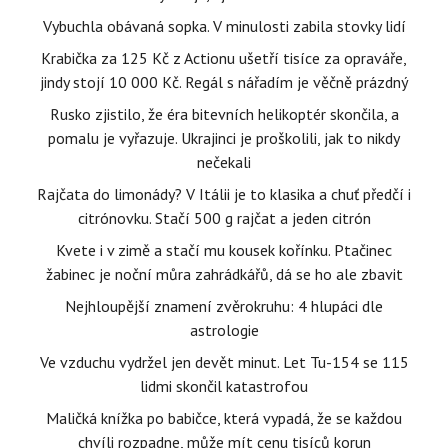
Vybuchla obávaná sopka. V minulosti zabila stovky lidí
Krabička za 125 Kč z Actionu ušetří tisíce za opraváře,
jindy stojí 10 000 Kč. Regál s nářadím je věčně prázdný
Rusko zjistilo, že éra bitevních helikoptér skončila, a
pomalu je vyřazuje. Ukrajinci je proškolili, jak to nikdy
nečekali
Rajčata do limonády? V Itálii je to klasika a chuť předčí i
citrónovku. Stačí 500 g rajčat a jeden citrón
Kvete i v zimě a stačí mu kousek kořínku. Ptačinec
žabinec je noční můra zahrádkářů, dá se ho ale zbavit
Nejhloupější znamení zvěrokruhu: 4 hlupáci dle
astrologie
Ve vzduchu vydržel jen devět minut. Let Tu-154 se 115
lidmi skončil katastrofou
Maličká knížka po babičce, která vypadá, že se každou
chvíli rozpadne, může mít cenu tisíců korun