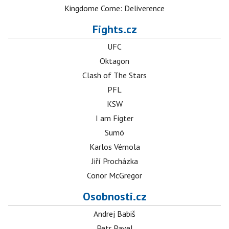
Kingdome Come: Deliverence
Fights.cz
UFC
Oktagon
Clash of The Stars
PFL
KSW
I am Figter
Sumó
Karlos Vémola
Jiří Procházka
Conor McGregor
Osobnosti.cz
Andrej Babiš
Petr Pavel