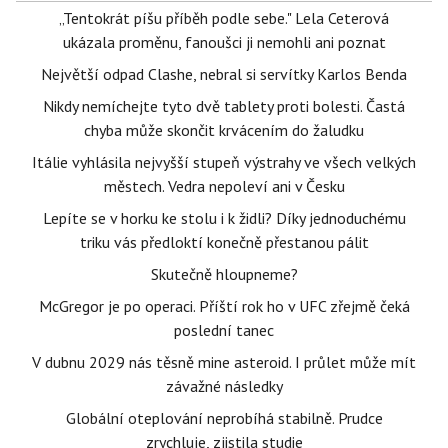
„Tentokrát píšu příběh podle sebe." Lela Ceterová
ukázala proměnu, fanoušci ji nemohli ani poznat
Největší odpad Clashe, nebral si servítky Karlos Benda
Nikdy nemíchejte tyto dvě tablety proti bolesti. Častá
chyba může skončit krvácením do žaludku
Itálie vyhlásila nejvyšší stupeň výstrahy ve všech velkých
městech. Vedra nepoleví ani v Česku
Lepíte se v horku ke stolu i k židli? Díky jednoduchému
triku vás předloktí konečně přestanou pálit
Skutečně hloupneme?
McGregor je po operaci. Příští rok ho v UFC zřejmě čeká
poslední tanec
V dubnu 2029 nás těsně mine asteroid. I průlet může mít
závažné následky
Globální oteplování neprobíhá stabilně. Prudce
zrychluje, zjistila studie