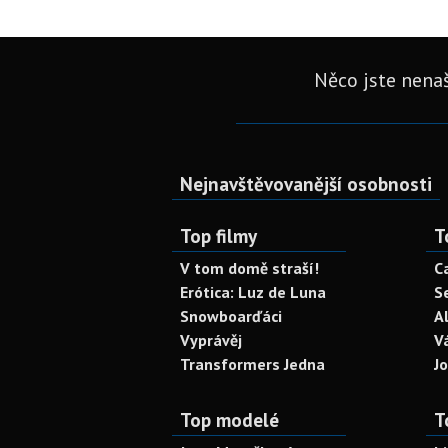
Něco jste nenaš
Nejnavštěvovanější osobnosti
Top filmy
T
V tom domě straší!
C
Erótica: Luz de Luna
S
Snowboarďáci
A
Vyprávěj
V
Transformers Jedna
J
Top modelé
T