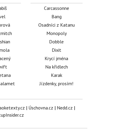
abiš
Carcassonne
vel
Bang
orová
Osadníci z Katanu
mitch
Monopoly
shian
Dobble
émola
Dixit
acený
Krycí jména
wift
Na křídlech
etana
Karak
halamet
Jízdenky, prosím!
aoketexty.cz
|
Úschovna.cz
|
Nedd.cz
|
tupInsider.cz