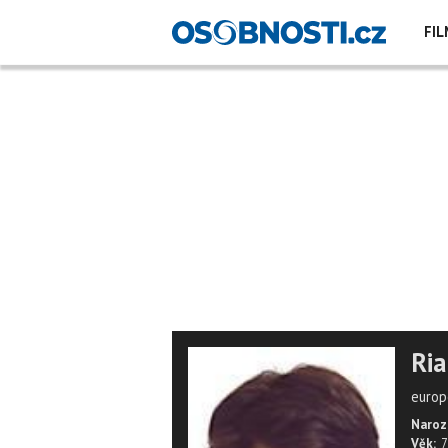
FIL
Ria
europ
Naroz
Věk:
7