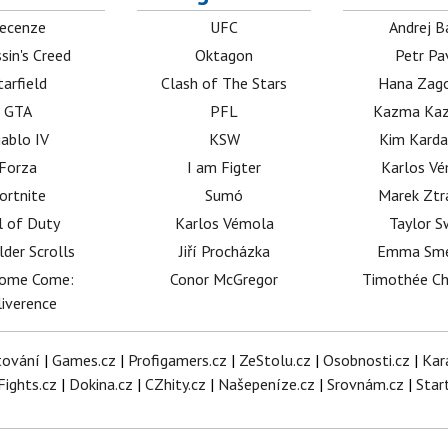
ecenze
UFC
Andrej B
sin's Creed
Oktagon
Petr Pa
tarfield
Clash of The Stars
Hana Zag
GTA
PFL
Kazma Kaz
iablo IV
KSW
Kim Karda
Forza
I am Figter
Karlos V
ortnite
Sumó
Marek Ztr
l of Duty
Karlos Vémola
Taylor S
lder Scrolls
Jiří Procházka
Emma Sm
dome Come:
Conor McGregor
Timothée C
iverence
tování
|
Games.cz
|
Profigamers.cz
|
ZeStolu.cz
|
Osobnosti.cz
|
Kar
Fights.cz
|
Dokina.cz
|
CZhity.cz
|
Našepeníze.cz
|
Srovnám.cz
|
Star