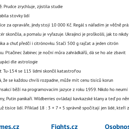
 Prudce zrychluje, zjistila studie
bila stovky lidí
íce za opraváře, jindy stojí 10 000 Kč. Regál s nářadím je věčně pr
ér skončila, a pomalu je vyřazuje. Ukrajinci je proškolili, jak to nikdy
ika a chuť předčí i citrónovku. Stačí 500 g rajčat a jeden citrón
ku. Ptačinec žabinec je noční můra zahrádkářů, dá se ho ale zbavit
upáci dle astrologie
et Tu-154 se 115 lidmi skončil katastrofou
á, že se každou chvíli rozpadne, může mít cenu tisíců korun
nsakcí běží na programovacím jazyce z roku 1959. Nikdo ho neumí 
ny, Putin panikaří. Wildberries ovládají kavkazské klany a teď po něm
isíce lidí. Příklad 18 : 3 + 7 × 5 správně spočítají jen lidé, kteří 
mes.cz
Fights.cz
Osobnos