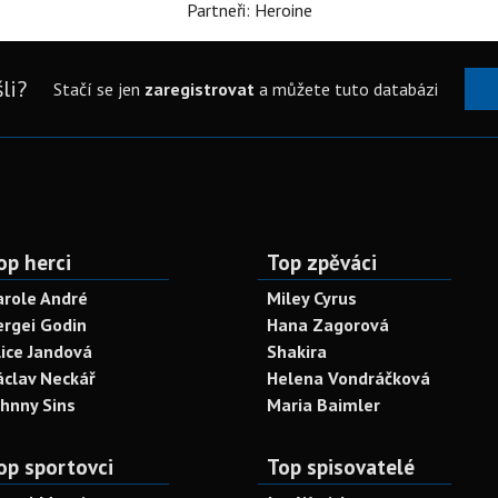
Partneři: Heroine
li?
Stačí se jen
zaregistrovat
a můžete tuto databázi
op herci
Top zpěváci
arole André
Miley Cyrus
ergei Godin
Hana Zagorová
lice Jandová
Shakira
áclav Neckář
Helena Vondráčková
ohnny Sins
Maria Baimler
op sportovci
Top spisovatelé