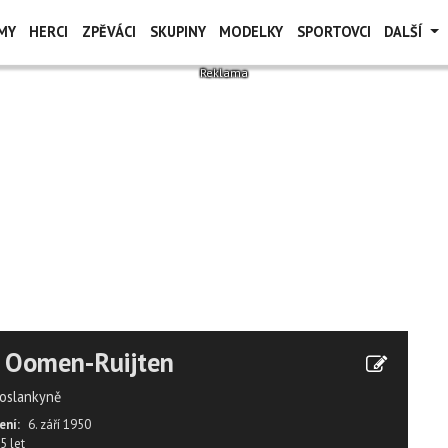
MY
HERCI
ZPĚVÁCI
SKUPINY
MODELKY
SPORTOVCI
DALŠÍ
 Oomen-Ruijten
oslankyně
ení:
6. září 1950
5 let