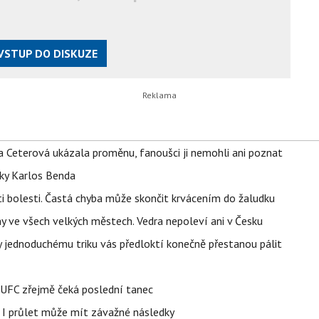
VSTUP DO DISKUZE
la Ceterová ukázala proměnu, fanoušci ji nemohli ani poznat
tky Karlos Benda
ti bolesti. Častá chyba může skončit krvácením do žaludku
ahy ve všech velkých městech. Vedra nepoleví ani v Česku
íky jednoduchému triku vás předloktí konečně přestanou pálit
v UFC zřejmě čeká poslední tanec
 I průlet může mít závažné následky