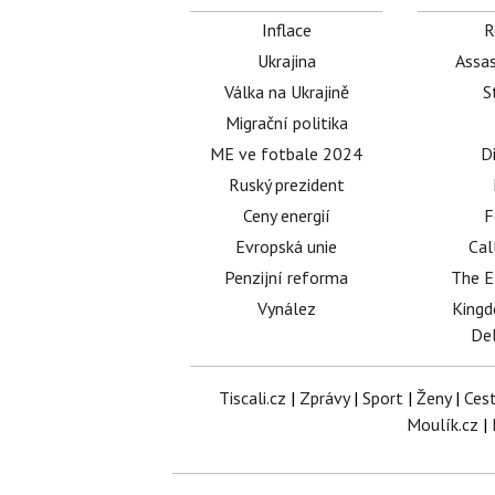
Inflace
R
Ukrajina
Assas
Válka na Ukrajině
S
Migrační politika
ME ve fotbale 2024
D
Ruský prezident
Ceny energií
F
Evropská unie
Cal
Penzijní reforma
The E
Vynález
King
Del
Tiscali.cz
|
Zprávy
|
Sport
|
Ženy
|
Ces
Moulík.cz
|