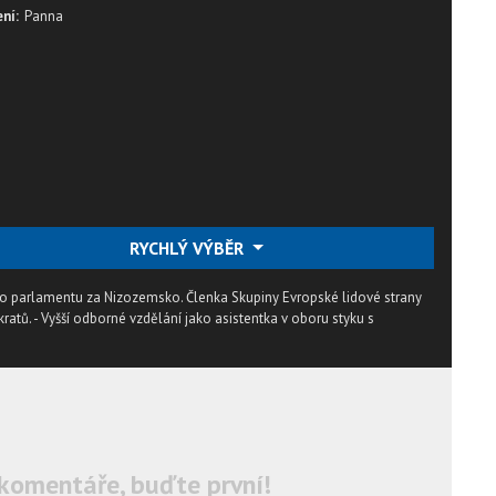
ní:
Panna
RYCHLÝ VÝBĚR
o parlamentu za Nizozemsko. Členka Skupiny Evropské lidové strany
tů. - Vyšší odborné vzdělání jako asistentka v oboru styku s
komentáře, buďte první!