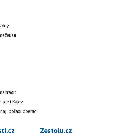
ázdný
 nečekali
nahradit
 jde i Kyjev
znají pořadí operací
ti.cz
Zestolu.cz