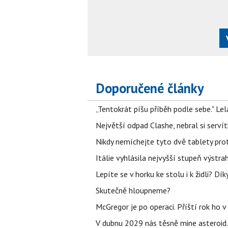
Doporučené články
„Tentokrát píšu příběh podle sebe." Le
Největší odpad Clashe, nebral si serví
Nikdy nemíchejte tyto dvě tablety pro
Itálie vyhlásila nejvyšší stupeň výstr
Lepíte se v horku ke stolu i k židli? D
Skutečně hloupneme?
McGregor je po operaci. Příští rok ho 
V dubnu 2029 nás těsně mine asteroid.