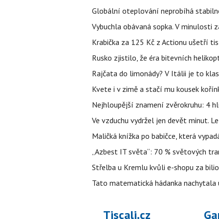
Globální oteplování neprobíhá stabilně.
Vybuchla obávaná sopka. V minulosti za
Krabička za 125 Kč z Actionu ušetří tis
Rusko zjistilo, že éra bitevních helikopt
Rajčata do limonády? V Itálii je to klas
Kvete i v zimě a stačí mu kousek kořín
Nejhloupější znamení zvěrokruhu: 4 hl
Ve vzduchu vydržel jen devět minut. L
Maličká knížka po babičce, která vypad
„Azbest IT světa“: 70 % světových tra
Střelba u Kremlu kvůli e-shopu za bilio
Tato matematická hádanka nachytala už t
Tiscali.cz
Ga