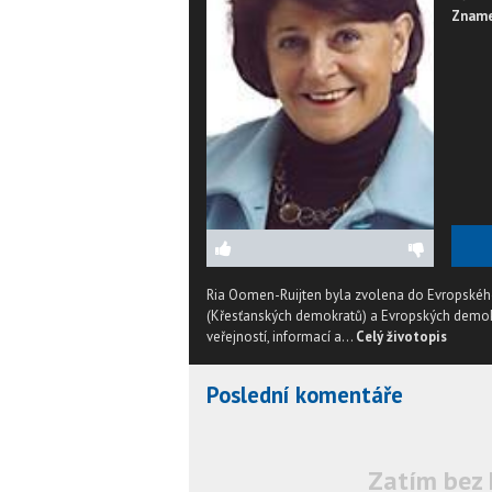
Zname
Ria Oomen-Ruijten byla zvolena do Evropskéh
(Křesťanských demokratů) a Evropských demokra
veřejností, informací a...
Celý životopis
Poslední komentáře
Zatím bez 