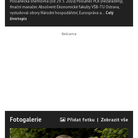
Poslanecká sněmovna (od 29. 5. 2010) Poslanec PČR (nezařazený),
finační manažer. Absolvent Ekonomické fakulty VŠB-TU Ostrava,
vystudoval obory Národní hospodářství, Eurospráva a...
Celý
životopis
Fotogalerie
Přidat fotku
|
Zobrazit vše