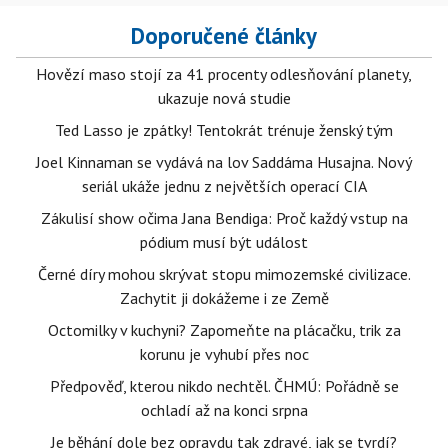
Doporučené články
Hovězí maso stojí za 41 procenty odlesňování planety,
ukazuje nová studie
Ted Lasso je zpátky! Tentokrát trénuje ženský tým
Joel Kinnaman se vydává na lov Saddáma Husajna. Nový
seriál ukáže jednu z největších operací CIA
Zákulisí show očima Jana Bendiga: Proč každý vstup na
pódium musí být událost
Černé díry mohou skrývat stopu mimozemské civilizace.
Zachytit ji dokážeme i ze Země
Octomilky v kuchyni? Zapomeňte na plácačku, trik za
korunu je vyhubí přes noc
Předpověď, kterou nikdo nechtěl. ČHMÚ: Pořádně se
ochladí až na konci srpna
Je běhání dole bez opravdu tak zdravé, jak se tvrdí?