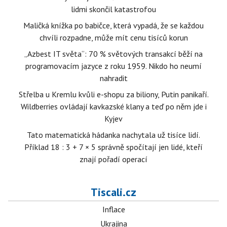
lidmi skončil katastrofou
Maličká knížka po babičce, která vypadá, že se každou
chvíli rozpadne, může mít cenu tisíců korun
„Azbest IT světa“: 70 % světových transakcí běží na
programovacím jazyce z roku 1959. Nikdo ho neumí
nahradit
Střelba u Kremlu kvůli e-shopu za biliony, Putin panikaří.
Wildberries ovládají kavkazské klany a teď po něm jde i
Kyjev
Tato matematická hádanka nachytala už tisíce lidí.
Příklad 18 : 3 + 7 × 5 správně spočítají jen lidé, kteří
znají pořadí operací
Tiscali.cz
Inflace
Ukrajina