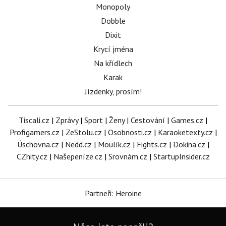
Monopoly
Dobble
Dixit
Krycí jména
Na křídlech
Karak
Jízdenky, prosím!
Tiscali.cz
|
Zprávy
|
Sport
|
Ženy
|
Cestování
|
Games.cz
|
Profigamers.cz
|
ZeStolu.cz
|
Osobnosti.cz
|
Karaoketexty.cz
|
Úschovna.cz
|
Nedd.cz
|
Moulík.cz
|
Fights.cz
|
Dokina.cz
|
CZhity.cz
|
Našepeníze.cz
|
Srovnám.cz
|
StartupInsider.cz
Partneři: Heroine