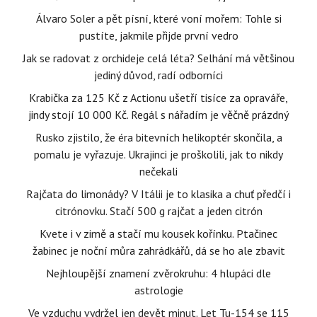
Álvaro Soler a pět písní, které voní mořem: Tohle si
pustíte, jakmile přijde první vedro
Jak se radovat z orchideje celá léta? Selhání má většinou
jediný důvod, radí odborníci
Krabička za 125 Kč z Actionu ušetří tisíce za opraváře,
jindy stojí 10 000 Kč. Regál s nářadím je věčně prázdný
Rusko zjistilo, že éra bitevních helikoptér skončila, a
pomalu je vyřazuje. Ukrajinci je proškolili, jak to nikdy
nečekali
Rajčata do limonády? V Itálii je to klasika a chuť předčí i
citrónovku. Stačí 500 g rajčat a jeden citrón
Kvete i v zimě a stačí mu kousek kořínku. Ptačinec
žabinec je noční můra zahrádkářů, dá se ho ale zbavit
Nejhloupější znamení zvěrokruhu: 4 hlupáci dle
astrologie
Ve vzduchu vydržel jen devět minut. Let Tu-154 se 115