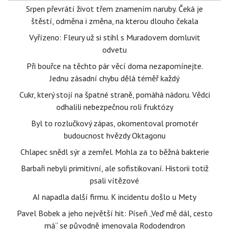
Srpen převrátí život třem znamením naruby. Čeká je
štěstí, odměna i změna, na kterou dlouho čekala
Vyřízeno: Fleury už si stihl s Muradovem domluvit
odvetu
Při bouřce na těchto pár věcí doma nezapomínejte.
Jednu zásadní chybu dělá téměř každý
Cukr, který stojí na špatné straně, pomáhá nádoru. Vědci
odhalili nebezpečnou roli fruktózy
Byl to rozlučkový zápas, okomentoval promotér
budoucnost hvězdy Oktagonu
Chlapec snědl sýr a zemřel. Mohla za to běžná bakterie
Barbaři nebyli primitivní, ale sofistikovaní. Historii totiž
psali vítězové
AI napadla další firmu. K incidentu došlo u Mety
Pavel Bobek a jeho největší hit: Píseň „Veď mě dál, cesto
má“ se původně jmenovala Rododendron