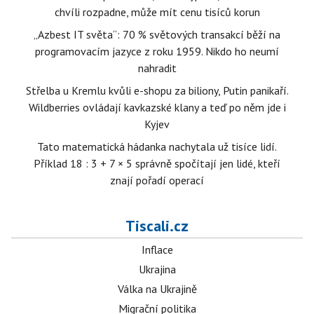
chvíli rozpadne, může mít cenu tisíců korun
„Azbest IT světa“: 70 % světových transakcí běží na
programovacím jazyce z roku 1959. Nikdo ho neumí
nahradit
Střelba u Kremlu kvůli e-shopu za biliony, Putin panikaří.
Wildberries ovládají kavkazské klany a teď po něm jde i
Kyjev
Tato matematická hádanka nachytala už tisíce lidí.
Příklad 18 : 3 + 7 × 5 správně spočítají jen lidé, kteří
znají pořadí operací
Tiscali.cz
Inflace
Ukrajina
Válka na Ukrajině
Migrační politika