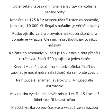
Odlehčete v létě svým nohám aneb tipy na vzdušné
pánské boty
Krabička za 125 Kč z Actionu ušetří tisíce za opraváře,
jindy stojí 10 000 Kč. Regál s nářadím je věčně prázdný
Rusko zjistilo, že éra bitevních helikoptér skončila, a
pomalu je vyřazuje. Ukrajinci je proškolili, jak to nikdy
nečekali
Rajčata do limonády? V Itálii je to klasika a chuť předčí i
citrónovku. Stačí 500 g rajčat a jeden citrón
Kvete i v zimě a stačí mu kousek kořínku. Ptačinec
žabinec je noční můra zahrádkářů, dá se ho ale zbavit
Nejhloupější znamení zvěrokruhu: 4 hlupáci dle
astrologie
Ve vzduchu vydržel jen devět minut. Let Tu-154 se 115
lidmi skončil katastrofou
Maličká knížka po babičce, která vypadá, že se každou