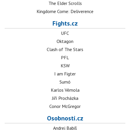
The Elder Scrolls
Kingdome Come: Deliverence
Fights.cz
UFC
Oktagon
Clash of The Stars
PFL
KSW
I am Figter
Sumó
Karlos Vémola
Jiří Procházka
Conor McGregor
Osobnosti.cz
Andrej Babiš