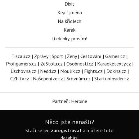
Dixit
Krycí jména
Na křídlech
Karak
Jízdenky, prosím!
Tiscali.cz
|
Zprávy
|
Sport
|
Ženy
|
Cestování
|
Games.cz
|
Profigamers.cz
|
ZeStolu.cz
|
Osobnosti.cz
|
Karaoketexty.cz
|
Úschovna.cz
|
Nedd.cz
|
Moulík.cz
|
Fights.cz
|
Dokina.cz
|
CZhity.cz
|
Našepeníze.cz
|
Srovnám.cz
|
StartupInsider.cz
Partneři: Heroine
Něco jste nenašli?
Stačí se jen
zaregistrovat
a můžete tuto
databázi