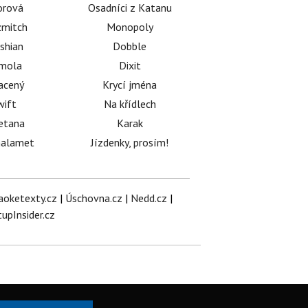
orová
Osadníci z Katanu
mitch
Monopoly
shian
Dobble
émola
Dixit
acený
Krycí jména
wift
Na křídlech
etana
Karak
halamet
Jízdenky, prosím!
aoketexty.cz
|
Úschovna.cz
|
Nedd.cz
|
tupInsider.cz