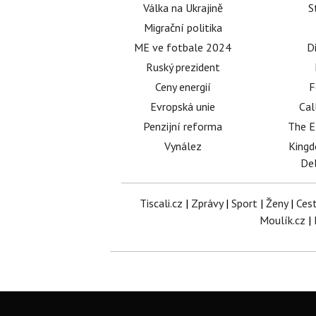
Válka na Ukrajině
S
Migrační politika
ME ve fotbale 2024
D
Ruský prezident
Ceny energií
F
Evropská unie
Cal
Penzijní reforma
The E
Vynález
King
Del
Tiscali.cz
|
Zprávy
|
Sport
|
Ženy
|
Ces
Moulík.cz
|