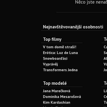
Něco jste nenaš
Nejnavštěvovanější osobnosti
Top filmy
T
V tom domě straší!
C
Erótica: Luz de Luna
S
Snowboarďáci
A
Vyprávěj
V
Transformers Jedna
J
Top modelé
T
Jana Marečková
L
Dominika Mesarošová
C
Kim Kardashian
T