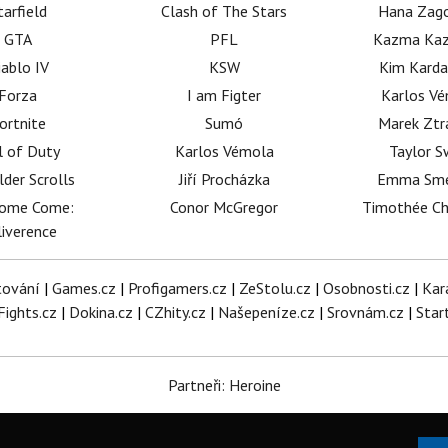
tarfield
Clash of The Stars
Hana Zag
GTA
PFL
Kazma Kaz
iablo IV
KSW
Kim Karda
Forza
I am Figter
Karlos V
ortnite
Sumó
Marek Ztr
l of Duty
Karlos Vémola
Taylor S
lder Scrolls
Jiří Procházka
Emma Sm
dome Come:
Conor McGregor
Timothée C
iverence
tování
|
Games.cz
|
Profigamers.cz
|
ZeStolu.cz
|
Osobnosti.cz
|
Kar
Fights.cz
|
Dokina.cz
|
CZhity.cz
|
Našepeníze.cz
|
Srovnám.cz
|
Star
Partneři: Heroine