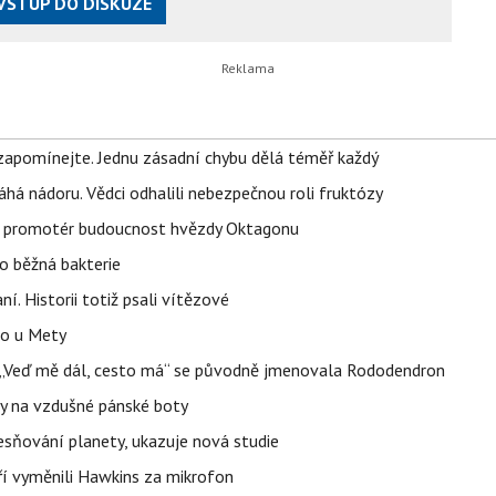
VSTUP DO DISKUZE
zapomínejte. Jednu zásadní chybu dělá téměř každý
áhá nádoru. Vědci odhalili nebezpečnou roli fruktózy
l promotér budoucnost hvězdy Oktagonu
o běžná bakterie
aní. Historii totiž psali vítězové
lo u Mety
eň „Veď mě dál, cesto má“ se původně jmenovala Rododendron
y na vzdušné pánské boty
sňování planety, ukazuje nová studie
eří vyměnili Hawkins za mikrofon