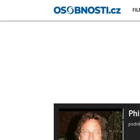
FIL
Phi
podni