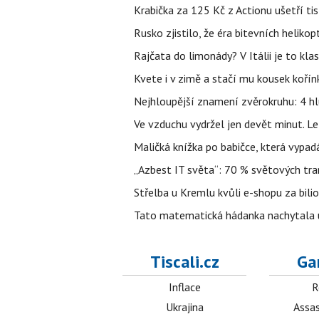
Krabička za 125 Kč z Actionu ušetří tis
Rusko zjistilo, že éra bitevních helikopt
Rajčata do limonády? V Itálii je to klas
Kvete i v zimě a stačí mu kousek kořín
Nejhloupější znamení zvěrokruhu: 4 hl
Ve vzduchu vydržel jen devět minut. L
Maličká knížka po babičce, která vypad
„Azbest IT světa“: 70 % světových tra
Střelba u Kremlu kvůli e-shopu za bilio
Tato matematická hádanka nachytala už t
Tiscali.cz
Ga
Inflace
R
Ukrajina
Assas