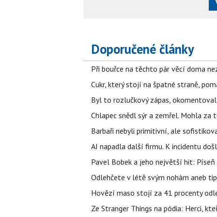
Doporučené články
Při bouřce na těchto pár věcí doma ne
Cukr, který stojí na špatné straně, pom
Byl to rozlučkový zápas, okomentova
Chlapec snědl sýr a zemřel. Mohla za t
Barbaři nebyli primitivní, ale sofistikov
AI napadla další firmu. K incidentu doš
Pavel Bobek a jeho největší hit: Pís
Odlehčete v létě svým nohám aneb tip
Hovězí maso stojí za 41 procenty odle
Ze Stranger Things na pódia: Herci, kt