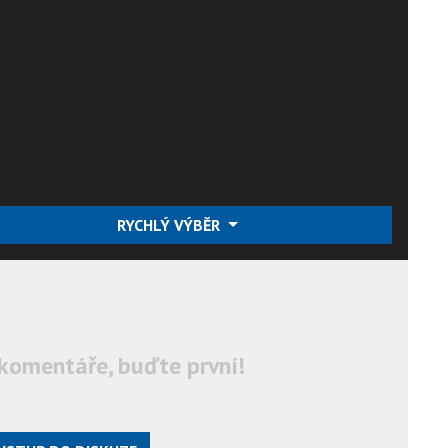
RYCHLÝ VÝBĚR
komentáře, buďte první!