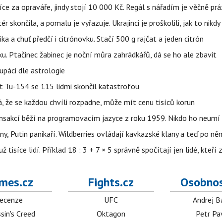
íce za opraváře, jindy stojí 10 000 Kč. Regál s nářadím je věčně pr
ér skončila, a pomalu je vyřazuje. Ukrajinci je proškolili, jak to nikdy
ika a chuť předčí i citrónovku. Stačí 500 g rajčat a jeden citrón
ku. Ptačinec žabinec je noční můra zahrádkářů, dá se ho ale zbavit
upáci dle astrologie
et Tu-154 se 115 lidmi skončil katastrofou
á, že se každou chvíli rozpadne, může mít cenu tisíců korun
nsakcí běží na programovacím jazyce z roku 1959. Nikdo ho neumí 
ny, Putin panikaří. Wildberries ovládají kavkazské klany a teď po něm
isíce lidí. Příklad 18 : 3 + 7 × 5 správně spočítají jen lidé, kteří 
mes.cz
Fights.cz
Osobnos
ecenze
UFC
Andrej B
sin's Creed
Oktagon
Petr Pa