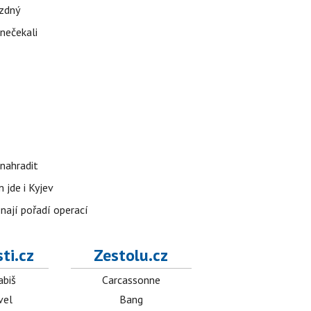
ázdný
 nečekali
nahradit
 jde i Kyjev
znají pořadí operací
ti.cz
Zestolu.cz
abiš
Carcassonne
vel
Bang