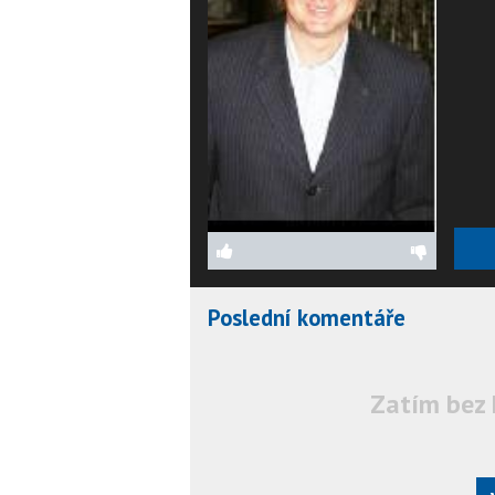
Poslední komentáře
Zatím bez 