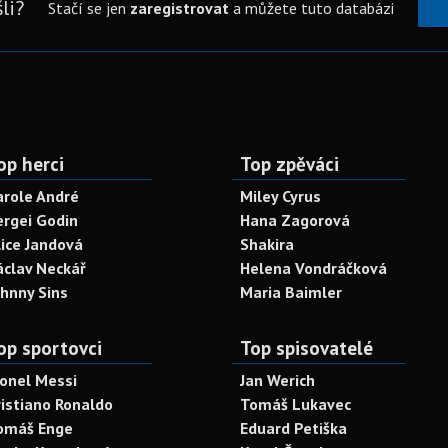
li?
Stačí se jen
zaregistrovat
a můžete tuto databázi
op herci
Top zpěváci
arole André
Miley Cyrus
ergei Godin
Hana Zagorová
lice Jandová
Shakira
áclav Neckář
Helena Vondráčková
ohnny Sins
Maria Baimler
op sportovci
Top spisovatelé
ionel Messi
Jan Werich
ristiano Ronaldo
Tomáš Lukavec
omáš Enge
Eduard Petiška