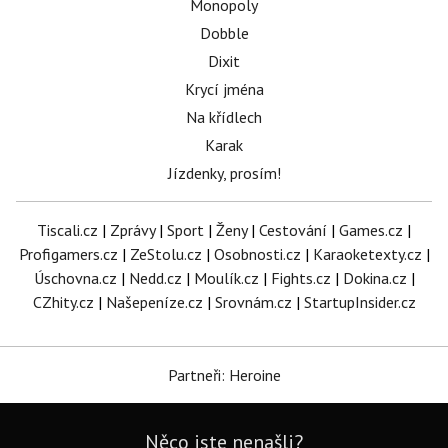
Monopoly
Dobble
Dixit
Krycí jména
Na křídlech
Karak
Jízdenky, prosím!
Tiscali.cz
|
Zprávy
|
Sport
|
Ženy
|
Cestování
|
Games.cz
|
Profigamers.cz
|
ZeStolu.cz
|
Osobnosti.cz
|
Karaoketexty.cz
|
Úschovna.cz
|
Nedd.cz
|
Moulík.cz
|
Fights.cz
|
Dokina.cz
|
CZhity.cz
|
Našepeníze.cz
|
Srovnám.cz
|
StartupInsider.cz
Partneři: Heroine
Něco jste nenašli?