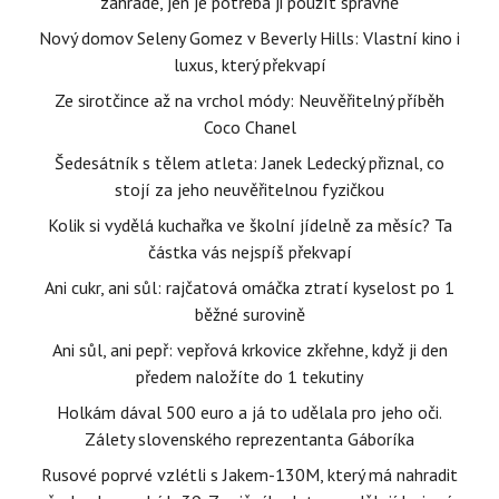
zahradě, jen je potřeba ji použít správně
Nový domov Seleny Gomez v Beverly Hills: Vlastní kino i
luxus, který překvapí
Ze sirotčince až na vrchol módy: Neuvěřitelný příběh
Coco Chanel
Šedesátník s tělem atleta: Janek Ledecký přiznal, co
stojí za jeho neuvěřitelnou fyzičkou
Kolik si vydělá kuchařka ve školní jídelně za měsíc? Ta
částka vás nejspíš překvapí
Ani cukr, ani sůl: rajčatová omáčka ztratí kyselost po 1
běžné surovině
Ani sůl, ani pepř: vepřová krkovice zkřehne, když ji den
předem naložíte do 1 tekutiny
Holkám dával 500 euro a já to udělala pro jeho oči.
Zálety slovenského reprezentanta Gáboríka
Rusové poprvé vzlétli s Jakem-130M, který má nahradit