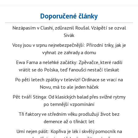
Doporučené články
Nezápasím v Clashi, zdůraznil Roušal. Vzápětí se ozval
Sivák
Vosy jsou v srpnu nejnebezpečnější: Přírodní triky, jak je
vyhnat ze zahrady a domu
Ewa Farna a nelehké začátky: Zpěvačce, které radili
vrátit se do Polska, teď fanoušci nestačí tleskat
Po pěti letech zpátky v televizi! Ordinace se vrací na
Novu, má to ale jeden háček
Pět tváří Stinga: Od klasických balad přes svižné rytmy
po temnější vzpomínání
Tři faktory ve středním věku prodlužují život bez
demence až o třináct let
Umí nejen pálit: Kopřiva je lék i skvělý pomocník na