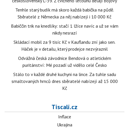
československý L-39. Z cvičného letounu dělají bojový
Tenhle starý budík má skoro každá babička na půdě.
Sběratelé z Německa za něj nabízejí i 10 000 Kč
Babiččin trik na knedlíky: stačí 1 lžíce navíc a už se vám
nikdy nesrazí
Skládací mobil za 9 tisíc Kč v Kauflandu zní jako sen.
Háček je v detailu, který prodejce nezvýraznil
Odvážná česká závodnice Bendová o atletickém
puritánství: Mé pozadí už vidělo celé Česko
Stálo to v každé druhé kuchyni na lince. Za tuhle sadu
smaltovaných hrnců dnes sběratelé nabízejí až 15 000
Kč
Tiscali.cz
Inflace
Ukrajina