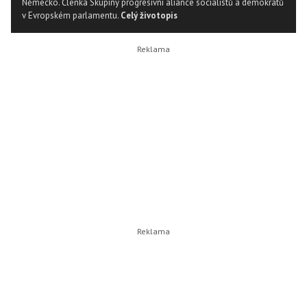
Německo. Členka Skupiny progresivní aliance socialistů a demokratů
v Evropském parlamentu.
Celý životopis