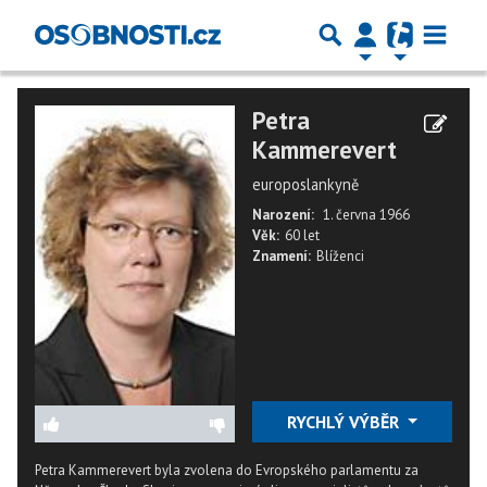
Petra
Kammerevert
europoslankyně
Narození:
1. června 1966
Věk:
60 let
Znamení:
Blíženci
RYCHLÝ VÝBĚR
Petra Kammerevert byla zvolena do Evropského parlamentu za