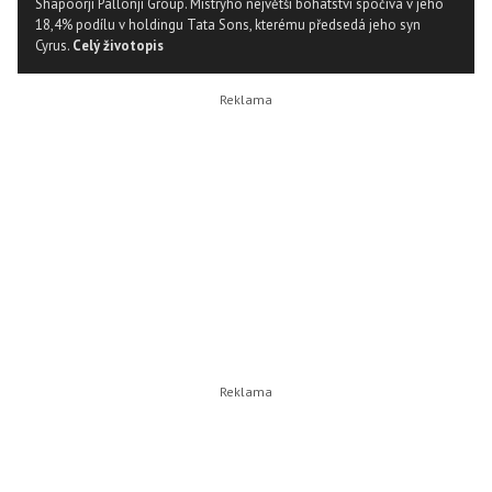
Shapoorji Pallonji Group. Mistryho největší bohatství spočívá v jeho
18,4% podílu v holdingu Tata Sons, kterému předsedá jeho syn
Cyrus.
Celý životopis