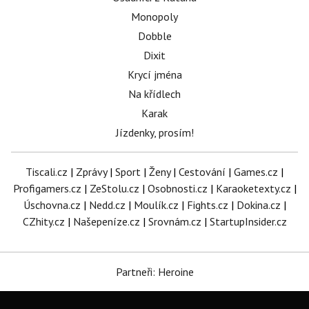
Monopoly
Dobble
Dixit
Krycí jména
Na křídlech
Karak
Jízdenky, prosím!
Tiscali.cz
|
Zprávy
|
Sport
|
Ženy
|
Cestování
|
Games.cz
|
Profigamers.cz
|
ZeStolu.cz
|
Osobnosti.cz
|
Karaoketexty.cz
|
Úschovna.cz
|
Nedd.cz
|
Moulík.cz
|
Fights.cz
|
Dokina.cz
|
CZhity.cz
|
Našepeníze.cz
|
Srovnám.cz
|
StartupInsider.cz
Partneři: Heroine