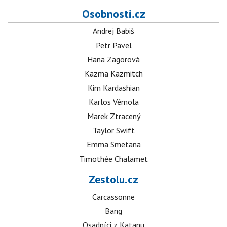
Osobnosti.cz
Andrej Babiš
Petr Pavel
Hana Zagorová
Kazma Kazmitch
Kim Kardashian
Karlos Vémola
Marek Ztracený
Taylor Swift
Emma Smetana
Timothée Chalamet
Zestolu.cz
Carcassonne
Bang
Osadníci z Katanu