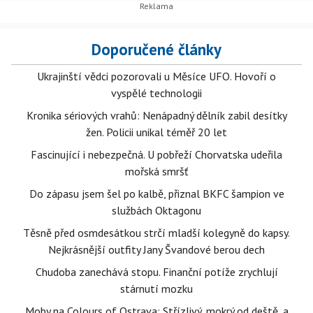
Doporučené články
Ukrajinští vědci pozorovali u Měsíce UFO. Hovoří o
vyspělé technologii
Kronika sériových vrahů: Nenápadný dělník zabil desítky
žen. Policii unikal téměř 20 let
Fascinující i nebezpečná. U pobřeží Chorvatska udeřila
mořská smršť
Do zápasu jsem šel po kalbě, přiznal BKFC šampion ve
službách Oktagonu
Těsně před osmdesátkou strčí mladší kolegyně do kapsy.
Nejkrásnější outfity Jany Švandové berou dech
Chudoba zanechává stopu. Finanční potíže zrychlují
stárnutí mozku
Moby na Colours of Ostrava: Střízlivý, mokrý od deště, a