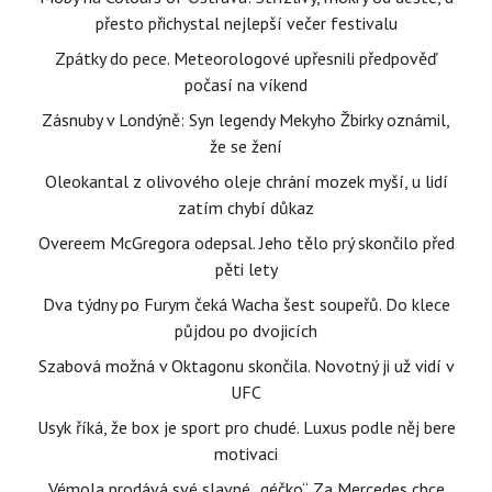
přesto přichystal nejlepší večer festivalu
Zpátky do pece. Meteorologové upřesnili předpověď
počasí na víkend
Zásnuby v Londýně: Syn legendy Mekyho Žbirky oznámil,
že se žení
Oleokantal z olivového oleje chrání mozek myší, u lidí
zatím chybí důkaz
Overeem McGregora odepsal. Jeho tělo prý skončilo před
pěti lety
Dva týdny po Furym čeká Wacha šest soupeřů. Do klece
půjdou po dvojicích
Szabová možná v Oktagonu skončila. Novotný ji už vidí v
UFC
Usyk říká, že box je sport pro chudé. Luxus podle něj bere
motivaci
Vémola prodává své slavné „géčko“. Za Mercedes chce