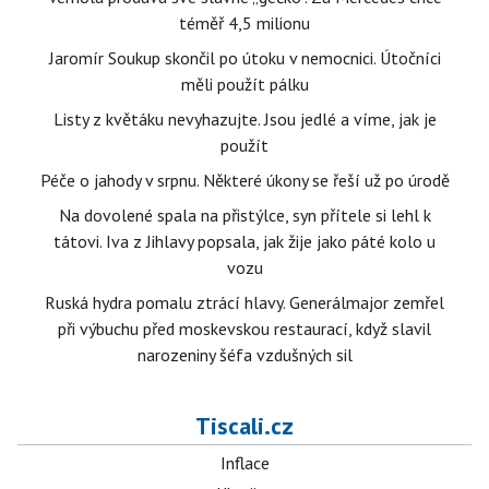
téměř 4,5 milionu
Jaromír Soukup skončil po útoku v nemocnici. Útočníci
měli použít pálku
Listy z květáku nevyhazujte. Jsou jedlé a víme, jak je
použít
Péče o jahody v srpnu. Některé úkony se řeší už po úrodě
Na dovolené spala na přistýlce, syn přítele si lehl k
tátovi. Iva z Jihlavy popsala, jak žije jako páté kolo u
vozu
Ruská hydra pomalu ztrácí hlavy. Generálmajor zemřel
při výbuchu před moskevskou restaurací, když slavil
narozeniny šéfa vzdušných sil
Tiscali.cz
Inflace