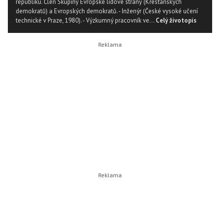
republiku. Člen Skupiny Evropské lidové strany (Křesťanských
demokratů) a Evropských demokratů. - Inženýr (České vysoké učení
technické v Praze, 1980). - Výzkumný pracovník ve...
Celý životopis