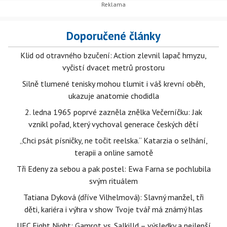
Doporučené články
Klid od otravného bzučení: Action zlevnil lapač hmyzu,
vyčistí dvacet metrů prostoru
Silně tlumené tenisky mohou tlumit i váš krevní oběh,
ukazuje anatomie chodidla
2. ledna 1965 poprvé zazněla znělka Večerníčku: Jak
vznikl pořad, který vychoval generace českých dětí
„Chci psát písničky, ne točit reelska.“ Katarzia o selhání,
terapii a online samotě
Tři Edeny za sebou a pak postel: Ewa Farna se pochlubila
svým rituálem
Tatiana Dyková (dříve Vilhelmová): Slavný manžel, tři
děti, kariéra i výhra v show Tvoje tvář má známý hlas
UFC Fight Night: Gamrot vs. Salkilld – výsledky a nejlepší