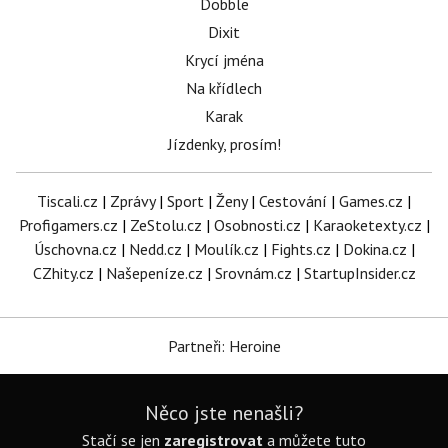
Dobble
Dixit
Krycí jména
Na křídlech
Karak
Jízdenky, prosím!
Tiscali.cz
|
Zprávy
|
Sport
|
Ženy
|
Cestování
|
Games.cz
|
Profigamers.cz
|
ZeStolu.cz
|
Osobnosti.cz
|
Karaoketexty.cz
|
Úschovna.cz
|
Nedd.cz
|
Moulík.cz
|
Fights.cz
|
Dokina.cz
|
CZhity.cz
|
Našepeníze.cz
|
Srovnám.cz
|
StartupInsider.cz
Partneři: Heroine
Něco jste nenašli?
Stačí se jen
zaregistrovat
a můžete tuto