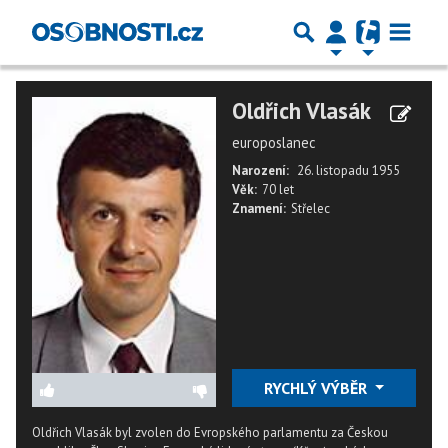
Oldřich Vlasák
europoslanec
Narození:
26. listopadu 1955
Věk:
70 let
Znamení:
Střelec
RYCHLÝ VÝBĚR
Oldřich Vlasák byl zvolen do Evropského parlamentu za Českou