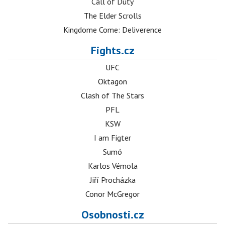
Call of Duty
The Elder Scrolls
Kingdome Come: Deliverence
Fights.cz
UFC
Oktagon
Clash of The Stars
PFL
KSW
I am Figter
Sumó
Karlos Vémola
Jiří Procházka
Conor McGregor
Osobnosti.cz