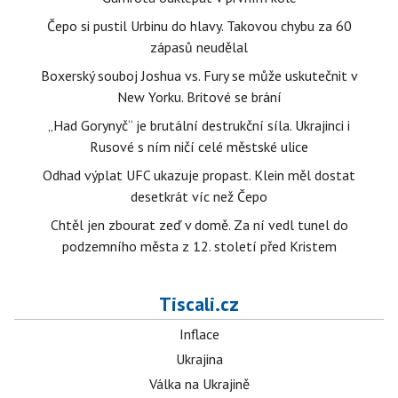
Čepo si pustil Urbinu do hlavy. Takovou chybu za 60
zápasů neudělal
Boxerský souboj Joshua vs. Fury se může uskutečnit v
New Yorku. Britové se brání
„Had Gorynyč“ je brutální destrukční síla. Ukrajinci i
Rusové s ním ničí celé městské ulice
Odhad výplat UFC ukazuje propast. Klein měl dostat
desetkrát víc než Čepo
Chtěl jen zbourat zeď v domě. Za ní vedl tunel do
podzemního města z 12. století před Kristem
Tiscali.cz
Inflace
Ukrajina
Válka na Ukrajině