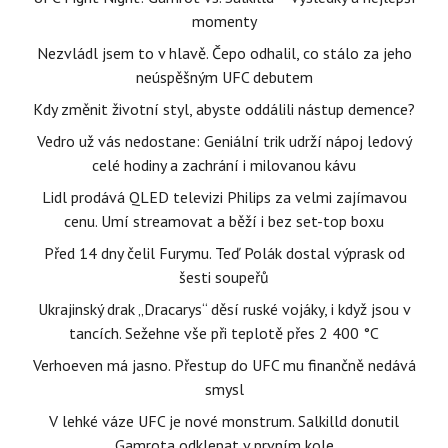
momenty
Nezvládl jsem to v hlavě. Čepo odhalil, co stálo za jeho
neúspěšným UFC debutem
Kdy změnit životní styl, abyste oddálili nástup demence?
Vedro už vás nedostane: Geniální trik udrží nápoj ledový
celé hodiny a zachrání i milovanou kávu
Lidl prodává QLED televizi Philips za velmi zajímavou
cenu. Umí streamovat a běží i bez set-top boxu
Před 14 dny čelil Furymu. Teď Polák dostal výprask od
šesti soupeřů
Ukrajinský drak „Dracarys“ děsí ruské vojáky, i když jsou v
tancích. Sežehne vše při teplotě přes 2 400 °C
Verhoeven má jasno. Přestup do UFC mu finančně nedává
smysl
V lehké váze UFC je nové monstrum. Salkilld donutil
Gamrota odklepat v prvním kole