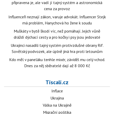
připravena je, ale vadí jí tajný systém a astronomická
cena za provoz
Influenceři neznají zákon, varuje advokát. Influencer Stejk
má problém, Hanychová ho žene k soudu
Muškáty v bytě škodí víc, než pomáhají. Jejich vůně
dráždí dýchací cesty a pro kočky i psy jsou jedovaté
Ukrajinci nasadili tajný systém protivzdušné obrany Rif.
Sovětský podvozek, ale úplně jiná hra proti letounům
Kdo měl v paneláku tenhle mixér, záviděl mu celý vchod.
Dnes za něj sběratelé dají až 8 000 Kč
Tiscali.cz
Inflace
Ukrajina
Válka na Ukrajině
Migrační politika