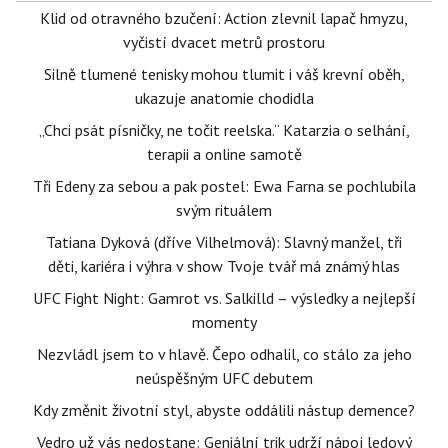
Klid od otravného bzučení: Action zlevnil lapač hmyzu,
vyčistí dvacet metrů prostoru
Silně tlumené tenisky mohou tlumit i váš krevní oběh,
ukazuje anatomie chodidla
„Chci psát písničky, ne točit reelska.“ Katarzia o selhání,
terapii a online samotě
Tři Edeny za sebou a pak postel: Ewa Farna se pochlubila
svým rituálem
Tatiana Dyková (dříve Vilhelmová): Slavný manžel, tři
děti, kariéra i výhra v show Tvoje tvář má známý hlas
UFC Fight Night: Gamrot vs. Salkilld – výsledky a nejlepší
momenty
Nezvládl jsem to v hlavě. Čepo odhalil, co stálo za jeho
neúspěšným UFC debutem
Kdy změnit životní styl, abyste oddálili nástup demence?
Vedro už vás nedostane: Geniální trik udrží nápoj ledový