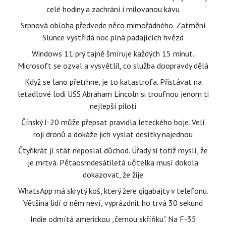
celé hodiny a zachrání i milovanou kávu
Srpnová obloha předvede něco mimořádného. Zatmění
Slunce vystřídá noc plná padajících hvězd
Windows 11 prý tajně šmíruje každých 15 minut.
Microsoft se ozval a vysvětlil, co služba doopravdy dělá
Když se lano přetrhne, je to katastrofa. Přistávat na
letadlové lodi USS Abraham Lincoln si troufnou jenom ti
nejlepší piloti
Čínský J-20 může přepsat pravidla leteckého boje. Velí
roji dronů a dokáže jich vyslat desítky najednou
Čtyřikrát jí stát neposlal důchod. Úřady si totiž myslí, že
je mrtvá. Pětaosmdesátiletá učitelka musí dokola
dokazovat, že žije
WhatsApp má skrytý koš, který žere gigabajty v telefonu.
Většina lidí o něm neví, vyprázdnit ho trvá 30 sekund
Indie odmítá americkou „černou skříňku". Na F-35