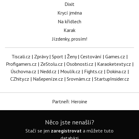
Dixit
Krycí jména
Na křídlech
Karak
Jízdenky, prosím!
Tiscali.cz
|
Zprávy
|
Sport
|
Ženy
|
Cestování
|
Games.cz
|
Profigamers.cz
|
ZeStolu.cz
|
Osobnosti.cz
|
Karaoketexty.cz
|
Úschovna.cz
|
Nedd.cz
|
Moulík.cz
|
Fights.cz
|
Dokina.cz
|
CZhity.cz
|
Našepeníze.cz
|
Srovnám.cz
|
StartupInsider.cz
Partneři: Heroine
Něco jste nenašli?
Stačí se jen
zaregistrovat
a můžete tuto
databázi