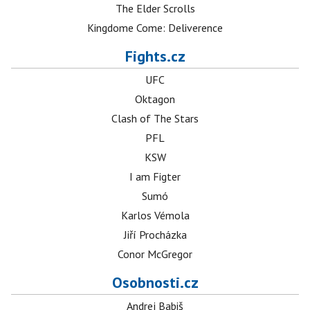
The Elder Scrolls
Kingdome Come: Deliverence
Fights.cz
UFC
Oktagon
Clash of The Stars
PFL
KSW
I am Figter
Sumó
Karlos Vémola
Jiří Procházka
Conor McGregor
Osobnosti.cz
Andrej Babiš