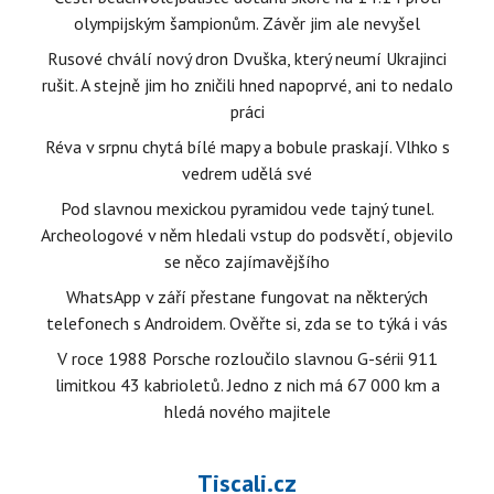
olympijským šampionům. Závěr jim ale nevyšel
Rusové chválí nový dron Dvuška, který neumí Ukrajinci
rušit. A stejně jim ho zničili hned napoprvé, ani to nedalo
práci
Réva v srpnu chytá bílé mapy a bobule praskají. Vlhko s
vedrem udělá své
Pod slavnou mexickou pyramidou vede tajný tunel.
Archeologové v něm hledali vstup do podsvětí, objevilo
se něco zajímavějšího
WhatsApp v září přestane fungovat na některých
telefonech s Androidem. Ověřte si, zda se to týká i vás
V roce 1988 Porsche rozloučilo slavnou G-sérii 911
limitkou 43 kabrioletů. Jedno z nich má 67 000 km a
hledá nového majitele
Tiscali.cz