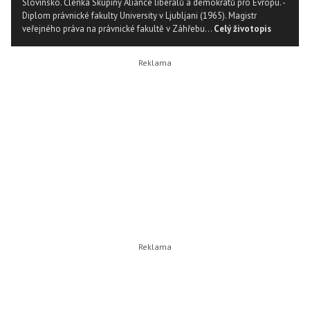
Slovinsko. Členka Skupiny Aliance liberálů a demokratů pro Evropu. -
Diplom právnické fakulty University v Ljubljani (1965). Magistr
veřejného práva na právnické fakultě v Záhřebu...
Celý životopis