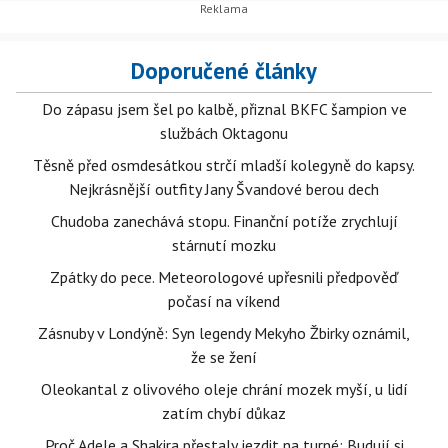
Doporučené články
Do zápasu jsem šel po kalbě, přiznal BKFC šampion ve
službách Oktagonu
Těsně před osmdesátkou strčí mladší kolegyně do kapsy.
Nejkrásnější outfity Jany Švandové berou dech
Chudoba zanechává stopu. Finanční potíže zrychlují
stárnutí mozku
Zpátky do pece. Meteorologové upřesnili předpověď
počasí na víkend
Zásnuby v Londýně: Syn legendy Mekyho Žbirky oznámil,
že se žení
Oleokantal z olivového oleje chrání mozek myší, u lidí
zatím chybí důkaz
Proč Adele a Shakira přestaly jezdit na turné: Budují si