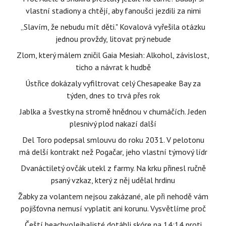
vlastní stadiony a chtějí, aby fanoušci jezdili za nimi
„Slavím, že nebudu mít děti." Kovalová vyřešila otázku
jednou provždy, litovat prý nebude
Zlom, který málem zničil Gaia Mesiah: Alkohol, závislost,
ticho a návrat k hudbě
Ústřice dokázaly vyfiltrovat celý Chesapeake Bay za
týden, dnes to trvá přes rok
Jablka a švestky na stromě hnědnou v chumáčích. Jeden
plesnivý plod nakazí další
Del Toro podepsal smlouvu do roku 2031. V pelotonu
má delší kontrakt než Pogačar, jeho vlastní týmový lídr
Dvanáctiletý ovčák utekl z farmy. Na krku přinesl ručně
psaný vzkaz, který z něj udělal hrdinu
Žabky za volantem nejsou zakázané, ale při nehodě vám
pojišťovna nemusí vyplatit ani korunu. Vysvětlíme proč
Čeští beachvolejbalisté dotáhli skóre na 14:14 proti