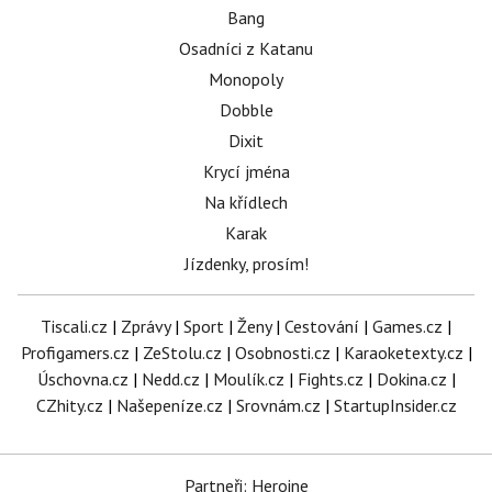
Bang
Osadníci z Katanu
Monopoly
Dobble
Dixit
Krycí jména
Na křídlech
Karak
Jízdenky, prosím!
Tiscali.cz
|
Zprávy
|
Sport
|
Ženy
|
Cestování
|
Games.cz
|
Profigamers.cz
|
ZeStolu.cz
|
Osobnosti.cz
|
Karaoketexty.cz
|
Úschovna.cz
|
Nedd.cz
|
Moulík.cz
|
Fights.cz
|
Dokina.cz
|
CZhity.cz
|
Našepeníze.cz
|
Srovnám.cz
|
StartupInsider.cz
Partneři: Heroine