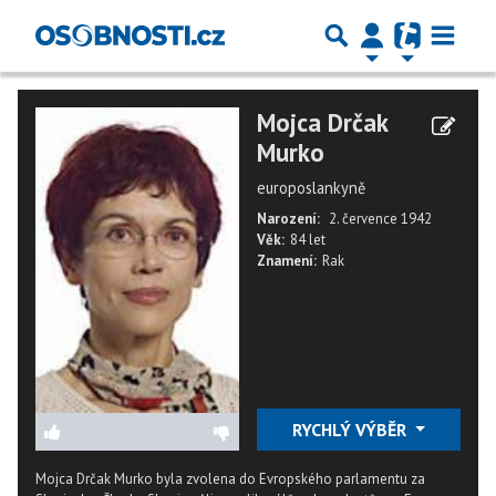
Mojca Drčak
Murko
europoslankyně
Narození:
2. července 1942
Věk:
84 let
Znamení:
Rak
RYCHLÝ VÝBĚR
Mojca Drčak Murko byla zvolena do Evropského parlamentu za