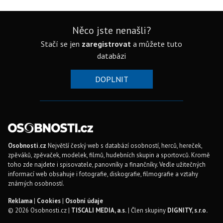
Něco jste nenašli?
Stačí se jen
zaregistrovat
a můžete tuto
databázi
DOPLNIT
Osobnosti.cz
Největší český web s databází osobností, herců, hereček,
zpěváků, zpěvaček, modelek, filmů, hudebních skupin a sportovců. Kromě
toho zde najdete i spisovatele, panovníky a finančníky. Vedle užitečných
informací web obsahuje i fotografie, diskografie, filmografie a vztahy
známých osobností.
Reklama
|
Cookies
|
Osobní údaje
© 2026 Osobnosti.cz |
TISCALI MEDIA, a.s.
| Člen skupiny
DIGNITY, s.r.o.