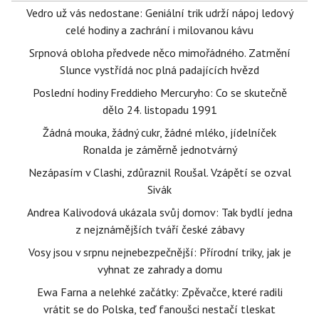
Vedro už vás nedostane: Geniální trik udrží nápoj ledový
celé hodiny a zachrání i milovanou kávu
Srpnová obloha předvede něco mimořádného. Zatmění
Slunce vystřídá noc plná padajících hvězd
Poslední hodiny Freddieho Mercuryho: Co se skutečně
dělo 24. listopadu 1991
Žádná mouka, žádný cukr, žádné mléko, jídelníček
Ronalda je záměrně jednotvárný
Nezápasím v Clashi, zdůraznil Roušal. Vzápětí se ozval
Sivák
Andrea Kalivodová ukázala svůj domov: Tak bydlí jedna
z nejznámějších tváří české zábavy
Vosy jsou v srpnu nejnebezpečnější: Přírodní triky, jak je
vyhnat ze zahrady a domu
Ewa Farna a nelehké začátky: Zpěvačce, které radili
vrátit se do Polska, teď fanoušci nestačí tleskat