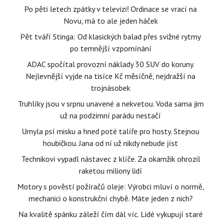
Po pěti letech zpátky v televizi! Ordinace se vrací na
Novu, má to ale jeden háček
Pět tváří Stinga: Od klasických balad přes svižné rytmy
po temnější vzpomínání
ADAC spočítal provozní náklady 30 SUV do koruny.
Nejlevnější vyjde na tisíce Kč měsíčně, nejdražší na
trojnásobek
Truhlíky jsou v srpnu unavené a nekvetou. Voda sama jim
už na podzimní parádu nestačí
Umyla psí misku a hned poté talíře pro hosty. Stejnou
houbičkou. Jana od ní už nikdy nebude jíst
Technikovi vypadl nástavec z klíče. Za okamžik ohrozil
raketou miliony lidí
Motory s pověstí požíračů oleje: Výrobci mluví o normě,
mechanici o konstrukční chybě. Máte jeden z nich?
Na kvalitě spánku záleží čím dál víc. Lidé vykupují staré