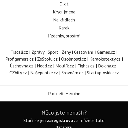
Dixit
Krycí jména
Na křídlech
Karak
Jízdenky, prosím!
Tiscali.cz
|
Zprávy
|
Sport
|
Ženy
|
Cestování
|
Games.cz
|
Profigamers.cz
|
ZeStolu.cz
|
Osobnosti.cz
|
Karaoketexty.cz
|
Úschovna.cz
|
Nedd.cz
|
Moulík.cz
|
Fights.cz
|
Dokina.cz
|
CZhity.cz
|
Našepeníze.cz
|
Srovnám.cz
|
StartupInsider.cz
Partneři: Heroine
Něco jste nenašli?
Stačí se jen
zaregistrovat
a můžete tuto
databázi