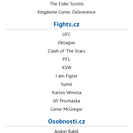
The Elder Scrolls
Kingdome Come: Deliverence
Fights.cz
UFC
Oktagon
Clash of The Stars
PFL
KSW
I am Figter
Sumó
Karlos Vémola
Jiří Procházka
Conor McGregor
Osobnosti.cz
Andrej Babiš