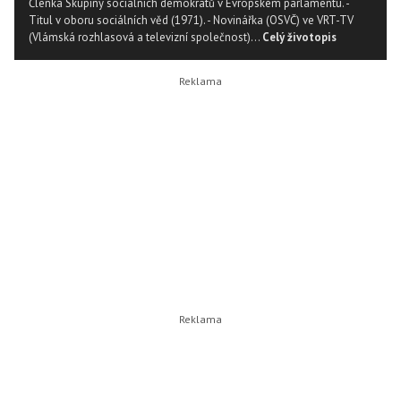
Členka Skupiny sociálních demokratů v Evropském parlamentu. -
Titul v oboru sociálních věd (1971). - Novinářka (OSVČ) ve VRT-TV
(Vlámská rozhlasová a televizní společnost)...
Celý životopis