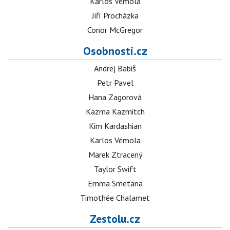
Karlos Vémola
Jiří Procházka
Conor McGregor
Osobnosti.cz
Andrej Babiš
Petr Pavel
Hana Zagorová
Kazma Kazmitch
Kim Kardashian
Karlos Vémola
Marek Ztracený
Taylor Swift
Emma Smetana
Timothée Chalamet
Zestolu.cz