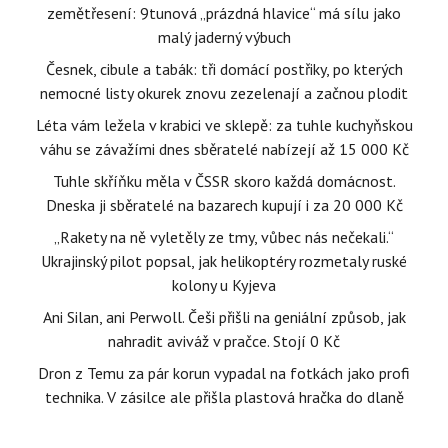
zemětřesení: 9tunová „prázdná hlavice“ má sílu jako
malý jaderný výbuch
Česnek, cibule a tabák: tři domácí postřiky, po kterých
nemocné listy okurek znovu zezelenají a začnou plodit
Léta vám ležela v krabici ve sklepě: za tuhle kuchyňskou
váhu se závažími dnes sběratelé nabízejí až 15 000 Kč
Tuhle skříňku měla v ČSSR skoro každá domácnost.
Dneska ji sběratelé na bazarech kupují i za 20 000 Kč
„Rakety na ně vyletěly ze tmy, vůbec nás nečekali.“
Ukrajinský pilot popsal, jak helikoptéry rozmetaly ruské
kolony u Kyjeva
Ani Silan, ani Perwoll. Češi přišli na geniální způsob, jak
nahradit aviváž v pračce. Stojí 0 Kč
Dron z Temu za pár korun vypadal na fotkách jako profi
technika. V zásilce ale přišla plastová hračka do dlaně