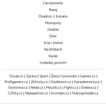
Carcassonne
Bang
Osadníci z Katanu
Monopoly
Dobble
Dixit
Krycí jména
Na křídlech
Karak
Jízdenky, prosím!
Tiscali.cz
|
Zprávy
|
Sport
|
Ženy
|
Cestování
|
Games.cz
|
Profigamers.cz
|
ZeStolu.cz
|
Osobnosti.cz
|
Karaoketexty.cz
|
Úschovna.cz
|
Nedd.cz
|
Moulík.cz
|
Fights.cz
|
Dokina.cz
|
CZhity.cz
|
Našepeníze.cz
|
Srovnám.cz
|
StartupInsider.cz