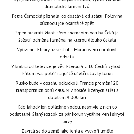
dramatické krmení lvů
Petra Černocká přiznala, co dostává od státu: Polovina
důchodu jde okamžitě zpět
Srpen převrátí život třem znamením naruby. Čeká je
štěstí, odměna i změna, na kterou dlouho čekala
Vyřízeno: Fleury už si stihl s Muradovem domluvit
odvetu
V krabici od televize je věc, kterou 9 z 10 Čechů vyhodí.
Přitom vás potěší a ještě ušetří stovky korun
Rusko bude v dosahu odkudkoli. Francie promění 20
transportních obrů A400M v nosiče řízených střel s
doletem 9 000 km
Kdo jahody jen opláchne vodou, nesmyje z nich to
podstatné. Slaný roztok za pár korun vytáhne ven i skryté
larvy
Zavrtá se do země jako jehla a vytvoří umělé