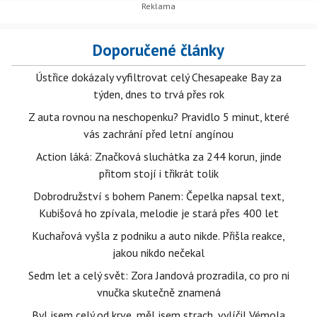
Doporučené články
Ústřice dokázaly vyfiltrovat celý Chesapeake Bay za
týden, dnes to trvá přes rok
Z auta rovnou na neschopenku? Pravidlo 5 minut, které
vás zachrání před letní angínou
Action láká: Značková sluchátka za 244 korun, jinde
přitom stojí i třikrát tolik
Dobrodružství s bohem Panem: Čepelka napsal text,
Kubišová ho zpívala, melodie je stará přes 400 let
Kuchařová vyšla z podniku a auto nikde. Přišla reakce,
jakou nikdo nečekal
Sedm let a celý svět: Zora Jandová prozradila, co pro ni
vnučka skutečně znamená
Byl jsem celý od krve, měl jsem strach, vylíčil Vémola