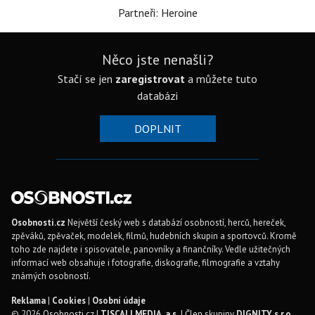
Partneři: Heroine
Něco jste nenašli?
Stačí se jen
zaregistrovat
a můžete tuto
databázi
DOPLNIT
Osobnosti.cz
Největší český web s databází osobností, herců, hereček,
zpěváků, zpěvaček, modelek, filmů, hudebních skupin a sportovců. Kromě
toho zde najdete i spisovatele, panovníky a finančníky. Vedle užitečných
informací web obsahuje i fotografie, diskografie, filmografie a vztahy
známých osobností.
Reklama
|
Cookies
|
Osobní údaje
© 2026 Osobnosti.cz |
TISCALI MEDIA, a.s.
| Člen skupiny
DIGNITY, s.r.o.