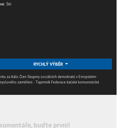
ní:
Štír
RYCHLÝ VÝBĚR
tu za Itálii. Člen Skupiny sociálních demokratů v Evropském
myslového zaměření. - Tajemník Federace italské komunistické
komentáře, buďte první!