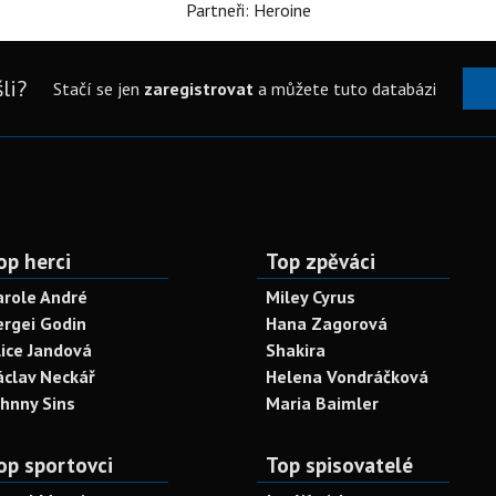
Partneři: Heroine
li?
Stačí se jen
zaregistrovat
a můžete tuto databázi
op herci
Top zpěváci
arole André
Miley Cyrus
ergei Godin
Hana Zagorová
lice Jandová
Shakira
áclav Neckář
Helena Vondráčková
ohnny Sins
Maria Baimler
op sportovci
Top spisovatelé