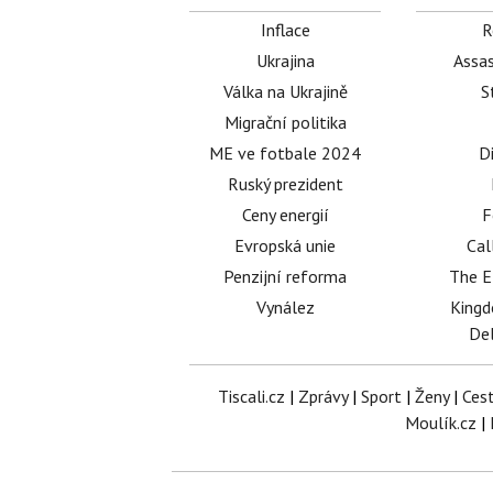
Inflace
R
Ukrajina
Assas
Válka na Ukrajině
S
Migrační politika
ME ve fotbale 2024
D
Ruský prezident
Ceny energií
F
Evropská unie
Cal
Penzijní reforma
The E
Vynález
King
Del
Tiscali.cz
|
Zprávy
|
Sport
|
Ženy
|
Ces
Moulík.cz
|