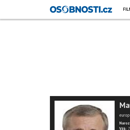
FIL
Ma
europ
Naroz
Věk:
7