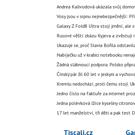
Andrea Kalivodová ukázala svůj domov:
Vosy jsou v srpnu nejnebezpečnější: Pří
Galaxy Z Fold8 Ultra stojí jmění, ale s
Rusové věští zkázu Kyjeva a zvěstují r
Ukazuje se, proč Slavia Bořila odstavil
Nabíječku už v krabici notebooku nenaj
Žádná slábnoucí podpora. Polsko připrav
Čínský pár žil 60 let v jeskyni a vychova
Kremlu nedochází, proti čemu stojí. Ukr
Jedno číslo na faktuře za internet proz
Jedna polévková lžíce kyseliny citronov
17 let manželství, tři děti a pak test D
Tiscali.cz
Ga