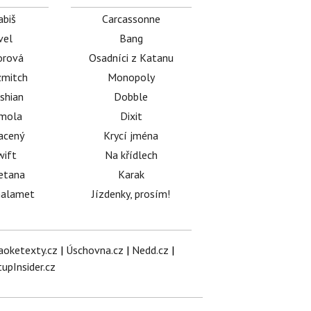
abiš
Carcassonne
vel
Bang
orová
Osadníci z Katanu
mitch
Monopoly
shian
Dobble
émola
Dixit
acený
Krycí jména
wift
Na křídlech
etana
Karak
halamet
Jízdenky, prosím!
aoketexty.cz
|
Úschovna.cz
|
Nedd.cz
|
tupInsider.cz