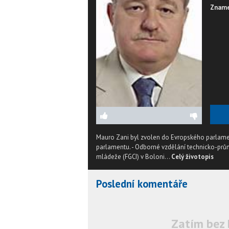
Zname
Mauro Zani byl zvolen do Evropského parlamen
parlamentu. - Odborné vzdělání technicko-prů
mládeže (FGCI) v Boloni...
Celý životopis
Poslední komentáře
Zatím bez 