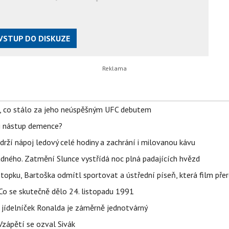
VSTUP DO DISKUZE
il, co stálo za jeho neúspěšným UFC debutem
li nástup demence?
udrží nápoj ledový celé hodiny a zachrání i milovanou kávu
ného. Zatmění Slunce vystřídá noc plná padajících hvězd
topku, Bartoška odmítl sportovat a ústřední píseň, která film pře
Co se skutečně dělo 24. listopadu 1991
 jídelníček Ronalda je záměrně jednotvárný
Vzápětí se ozval Sivák