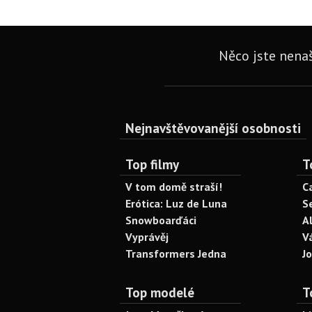
Něco jste nenaš
Nejnavštěvovanější osobnosti
Top filmy
T
V tom domě straší!
C
Erótica: Luz de Luna
S
Snowboarďáci
A
Vyprávěj
V
Transformers Jedna
J
Top modelé
T