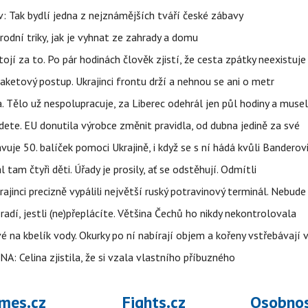
 Tak bydlí jedna z nejznámějších tváří české zábavy
rodní triky, jak je vyhnat ze zahrady a domu
tojí za to. Po pár hodinách člověk zjistí, že cesta zpátky neexistuje
aketový postup. Ukrajinci frontu drží a nehnou se ani o metr
a. Tělo už nespolupracuje, za Liberec odehrál jen půl hodiny a musel
dete. EU donutila výrobce změnit pravidla, od dubna jedině za své
uje 50. balíček pomoci Ukrajině, i když se s ní hádá kvůli Banderov
l tam čtyři děti. Úřady je prosily, ať se odstěhují. Odmítli
ajinci precizně vypálili největší ruský potravinový terminál. Nebude
radí, jestli (ne)přeplácíte. Většina Čechů ho nikdy nekontrolovala
é na kbelík vody. Okurky po ní nabírají objem a kořeny vstřebávají v
NA: Celina zjistila, že si vzala vlastního příbuzného
mes.cz
Fights.cz
Osobnos