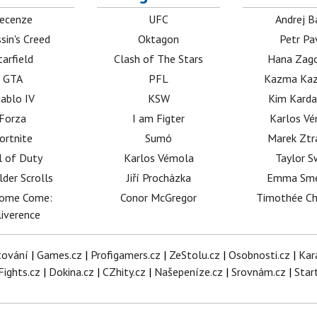
ecenze
UFC
Andrej B
sin's Creed
Oktagon
Petr Pa
tarfield
Clash of The Stars
Hana Zag
GTA
PFL
Kazma Kaz
iablo IV
KSW
Kim Karda
Forza
I am Figter
Karlos V
ortnite
Sumó
Marek Ztr
l of Duty
Karlos Vémola
Taylor S
lder Scrolls
Jiří Procházka
Emma Sm
dome Come:
Conor McGregor
Timothée C
iverence
tování
|
Games.cz
|
Profigamers.cz
|
ZeStolu.cz
|
Osobnosti.cz
|
Kar
Fights.cz
|
Dokina.cz
|
CZhity.cz
|
Našepeníze.cz
|
Srovnám.cz
|
Star