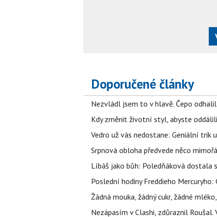
Doporučené články
Nezvládl jsem to v hlavě. Čepo odhal
Kdy změnit životní styl, abyste oddáli
Vedro už vás nedostane: Geniální trik 
Srpnová obloha předvede něco mimořád
Líbáš jako bůh: Poledňáková dostala s
Poslední hodiny Freddieho Mercuryho: 
Žádná mouka, žádný cukr, žádné mléko,
Nezápasím v Clashi, zdůraznil Roušal. 