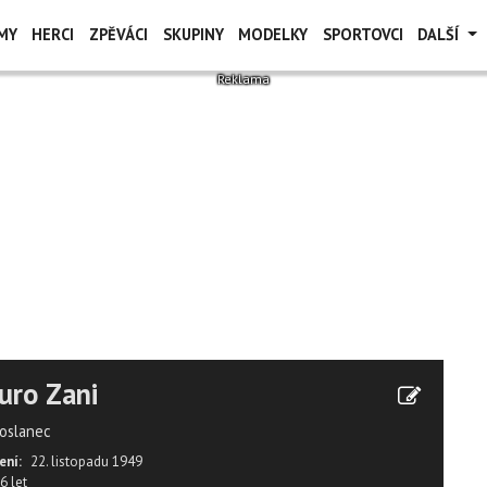
MY
HERCI
ZPĚVÁCI
SKUPINY
MODELKY
SPORTOVCI
DALŠÍ
uro Zani
oslanec
ení:
22. listopadu 1949
6 let