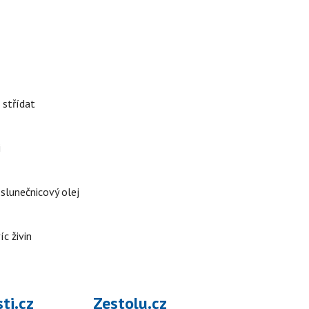
 střídat
i
 slunečnicový olej
íc živin
ti.cz
Zestolu.cz