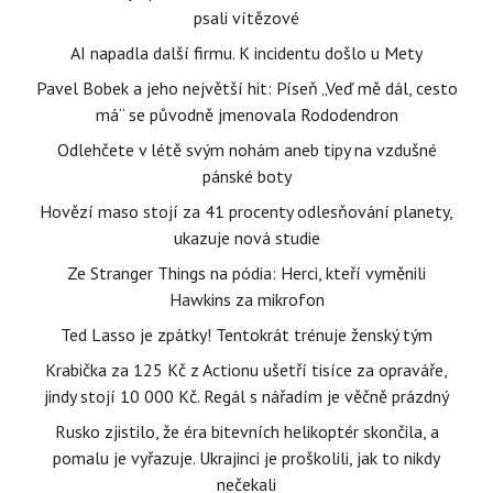
psali vítězové
AI napadla další firmu. K incidentu došlo u Mety
Pavel Bobek a jeho největší hit: Píseň „Veď mě dál, cesto
má“ se původně jmenovala Rododendron
Odlehčete v létě svým nohám aneb tipy na vzdušné
pánské boty
Hovězí maso stojí za 41 procenty odlesňování planety,
ukazuje nová studie
Ze Stranger Things na pódia: Herci, kteří vyměnili
Hawkins za mikrofon
Ted Lasso je zpátky! Tentokrát trénuje ženský tým
Krabička za 125 Kč z Actionu ušetří tisíce za opraváře,
jindy stojí 10 000 Kč. Regál s nářadím je věčně prázdný
Rusko zjistilo, že éra bitevních helikoptér skončila, a
pomalu je vyřazuje. Ukrajinci je proškolili, jak to nikdy
nečekali