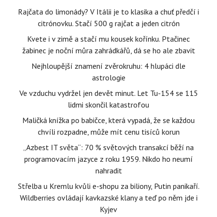
Rajčata do limonády? V Itálii je to klasika a chuť předčí i
citrónovku. Stačí 500 g rajčat a jeden citrón
Kvete i v zimě a stačí mu kousek kořínku. Ptačinec
žabinec je noční můra zahrádkářů, dá se ho ale zbavit
Nejhloupější znamení zvěrokruhu: 4 hlupáci dle
astrologie
Ve vzduchu vydržel jen devět minut. Let Tu-154 se 115
lidmi skončil katastrofou
Maličká knížka po babičce, která vypadá, že se každou
chvíli rozpadne, může mít cenu tisíců korun
„Azbest IT světa“: 70 % světových transakcí běží na
programovacím jazyce z roku 1959. Nikdo ho neumí
nahradit
Střelba u Kremlu kvůli e-shopu za biliony, Putin panikaří.
Wildberries ovládají kavkazské klany a teď po něm jde i
Kyjev