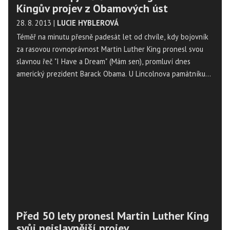
Kingův projev z Obamových úst
28. 8. 2013
|
LUCIE HYBLEROVÁ
Téměř na minutu přesně padesát let od chvíle, kdy bojovník
za rasovou rovnoprávnost Martin Luther King pronesl svou
slavnou řeč "I Have a Dream" (Mám sen), promluví dnes
americký prezident Barack Obama. U Lincolnova památníku
ve Washingtonu, kde s projevy vystoupí také exprezidenti
Jimmy Carter a Bill Clinton, se shromažďují desetitisíce lidí.
Před 50 lety pronesl Martin Luther King
svůj nejslavnější projev