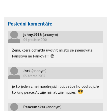
Poslední komentáře
johny1913
(anonym)
04. prosince 2006
Žena, která odmítla uvolnit místo se jmenovala
Parksová ne Parková!!!
😨
Jack
(anonym)
05. března 2006
je to jeden z nejmoudrejsich lidi. velice ho obdivuji. Je
to king peace. At zije mir. at zije hippies.
Peacemaker
(anonym)