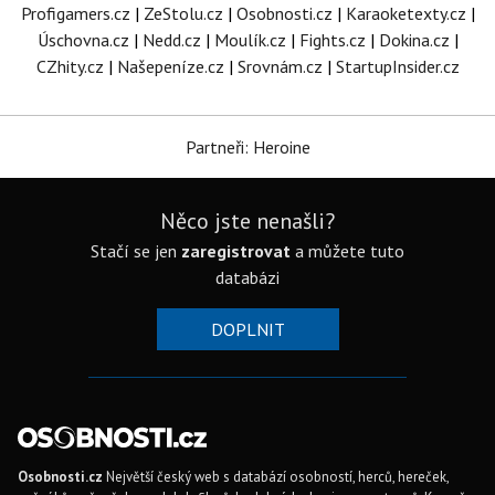
Profigamers.cz
|
ZeStolu.cz
|
Osobnosti.cz
|
Karaoketexty.cz
|
Úschovna.cz
|
Nedd.cz
|
Moulík.cz
|
Fights.cz
|
Dokina.cz
|
CZhity.cz
|
Našepeníze.cz
|
Srovnám.cz
|
StartupInsider.cz
Partneři: Heroine
Něco jste nenašli?
Stačí se jen
zaregistrovat
a můžete tuto
databázi
DOPLNIT
Osobnosti.cz
Největší český web s databází osobností, herců, hereček,