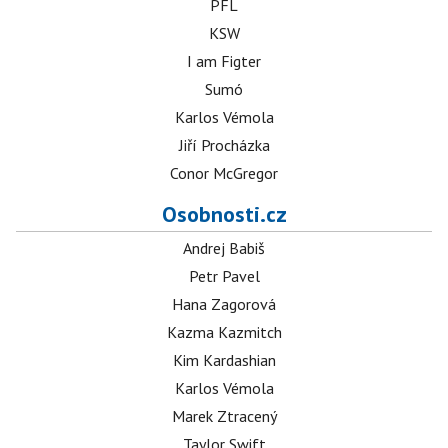
PFL
KSW
I am Figter
Sumó
Karlos Vémola
Jiří Procházka
Conor McGregor
Osobnosti.cz
Andrej Babiš
Petr Pavel
Hana Zagorová
Kazma Kazmitch
Kim Kardashian
Karlos Vémola
Marek Ztracený
Taylor Swift