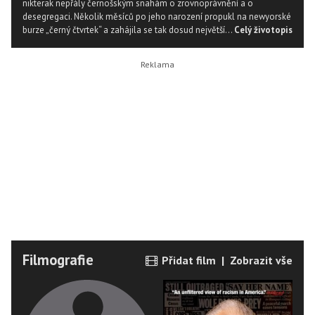
nikterak nepřály černošským snahám o zrovnoprávnění a o
desegregaci. Několik měsíců po jeho narození propukl na newyorské
burze „černý čtvrtek“ a zahájila se tak dosud největší...
Celý životopis
Filmografie
Přidat film
|
Zobrazit vše