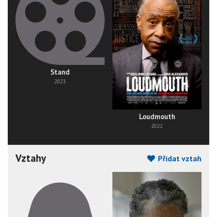
Stand
2023
Loudmouth
2022
Vztahy
Přidat vztah