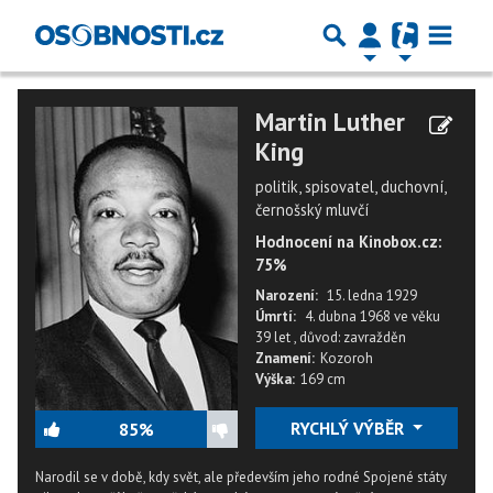
Martin Luther
King
politik, spisovatel, duchovní,
černošský mluvčí
Hodnocení na Kinobox.cz:
75%
Narození:
15. ledna 1929
Úmrtí:
4. dubna 1968
ve věku
39 let
,
důvod: zavražděn
Znamení:
Kozoroh
Výška:
169 cm
RYCHLÝ VÝBĚR
85%
Narodil se v době, kdy svět, ale především jeho rodné Spojené státy