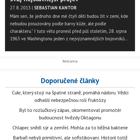
27. 8. 2013
|
SEBASTIAN KANTOR
Mám sen, že jednoho dne mé čtyři děti budou žít v zemi, kde
nebudou posuzovány podle barvy kůže, ale podle
charakteru." I tuto větu pronesl před půl stoletím, 28. srpna
1963 ve Washingtonu jeden z nejvýznamnějších bojovníků
za lidská práva a rasovou rovnoprávnost v USA Martin Luther
King u Lincolnova památníku. Tam si jeho projev, známý dnes
jako I have a Dream (Mám sen), vyslechlo čtvrt milionu lidí,
kteří se zúčastnili Kingova pochodu za práci a svobodu.
Doporučené články
Cukr, který stojí na špatné straně, pomáhá nádoru. Vědci
odhalili nebezpečnou roli fruktózy
Byl to rozlučkový zápas, okomentoval promotér
budoucnost hvězdy Oktagonu
Chlapec snědl sýr a zemřel. Mohla za to běžná bakterie
Barbaři nebyli primitivní, ale sofistikovaní. Historii totiž