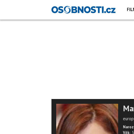
FIL
Ma
europ
Naroz
Věk:
5