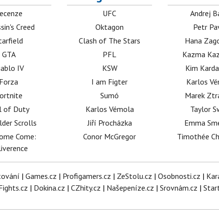
ecenze
UFC
Andrej B
sin's Creed
Oktagon
Petr Pa
tarfield
Clash of The Stars
Hana Zag
GTA
PFL
Kazma Kaz
iablo IV
KSW
Kim Karda
Forza
I am Figter
Karlos V
ortnite
Sumó
Marek Ztr
l of Duty
Karlos Vémola
Taylor S
lder Scrolls
Jiří Procházka
Emma Sm
dome Come:
Conor McGregor
Timothée C
iverence
tování
|
Games.cz
|
Profigamers.cz
|
ZeStolu.cz
|
Osobnosti.cz
|
Kar
Fights.cz
|
Dokina.cz
|
CZhity.cz
|
Našepeníze.cz
|
Srovnám.cz
|
Star