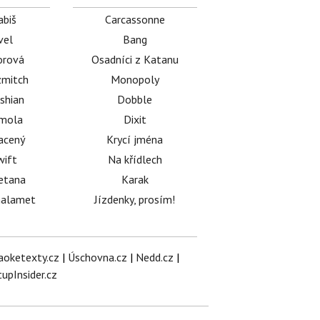
abiš
Carcassonne
vel
Bang
orová
Osadníci z Katanu
mitch
Monopoly
shian
Dobble
émola
Dixit
acený
Krycí jména
wift
Na křídlech
etana
Karak
halamet
Jízdenky, prosím!
aoketexty.cz
|
Úschovna.cz
|
Nedd.cz
|
tupInsider.cz