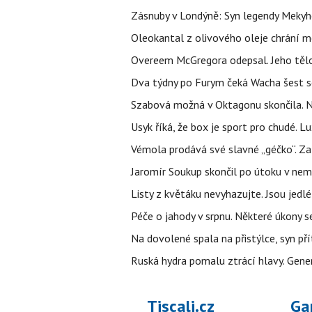
Zásnuby v Londýně: Syn legendy Mekyho
Oleokantal z olivového oleje chrání m
Overeem McGregora odepsal. Jeho tělo 
Dva týdny po Furym čeká Wacha šest so
Szabová možná v Oktagonu skončila. No
Usyk říká, že box je sport pro chudé. L
Vémola prodává své slavné „géčko“. Z
Jaromír Soukup skončil po útoku v nemo
Listy z květáku nevyhazujte. Jsou jedlé
Péče o jahody v srpnu. Některé úkony s
Na dovolené spala na přistýlce, syn přít
Ruská hydra pomalu ztrácí hlavy. Gener
Tiscali.cz
Ga