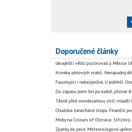
Doporučené články
Ukrajinští vědci pozorovali u Měsíce U
Kronika sériových vrahů: Nenápadný děln
Fascinující i nebezpečná. U pobřeží Ch
Do zápasu jsem šel po kalbě, přiznal
Těsně před osmdesátkou strčí mladší k
Chudoba zanechává stopu. Finanční pot
Moby na Colours of Ostrava: Střízlivý, 
Zpátky do pece. Meteorologové upřesn