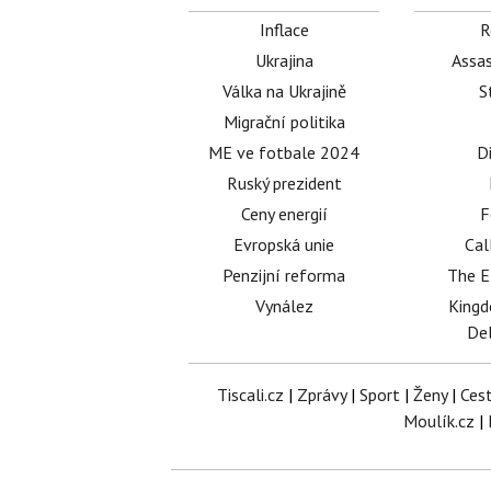
Inflace
R
Ukrajina
Assas
Válka na Ukrajině
S
Migrační politika
ME ve fotbale 2024
D
Ruský prezident
Ceny energií
F
Evropská unie
Cal
Penzijní reforma
The E
Vynález
King
Del
Tiscali.cz
|
Zprávy
|
Sport
|
Ženy
|
Ces
Moulík.cz
|