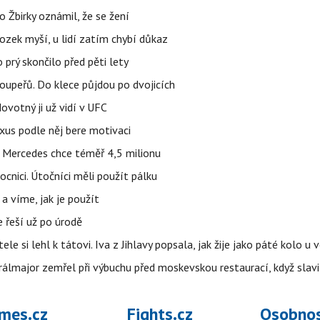
 Žbirky oznámil, že se žení
ozek myší, u lidí zatím chybí důkaz
prý skončilo před pěti lety
upeřů. Do klece půjdou po dvojicích
votný ji už vidí v UFC
uxus podle něj bere motivaci
a Mercedes chce téměř 4,5 milionu
cnici. Útočníci měli použít pálku
 a víme, jak je použít
e řeší už po úrodě
ele si lehl k tátovi. Iva z Jihlavy popsala, jak žije jako páté kolo u 
álmajor zemřel při výbuchu před moskevskou restaurací, když slavi
mes.cz
Fights.cz
Osobnos