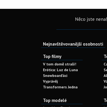
Něco jste nenaš
Nejnavštěvovanější osobnosti
Top filmy
T
V tom domě straší!
C
Erótica: Luz de Luna
S
Snowboarďáci
A
Vyprávěj
V
Transformers Jedna
J
Top modelé
T