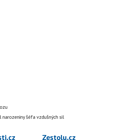
vozu
l narozeniny šéfa vzdušných sil
ti.cz
Zestolu.cz