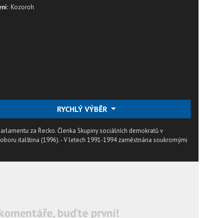
ní:
Kozoroh
RYCHLÝ VÝBĚR
arlamentu za Řecko. Členka Skupiny sociálních demokratů v
 oboru italština (1996). - V letech 1991-1994 zaměstnána soukromými
komentáře, buďte první!