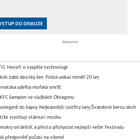
VSTUP DO DISKUZE
FO. Hovoří o vyspělé technologii
ík zabil desítky žen. Policii unikal téměř 20 let
orvatska udeřila mořská smršť
 BKFC šampion ve službách Oktagonu
olegyně do kapsy. Nejkrásnější outfity Jany Švandové berou dech
íže zrychlují stárnutí mozku
mokrý od deště, a přesto přichystal nejlepší večer festivalu
ili předpověď počasí na víkend