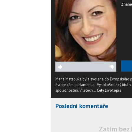
Zname
Maria Matsouka byla zvolena do Evropského p
Evropském parlamentu. - Vysokoškolský titul v
společnostmi. V letech...
Celý životopis
Poslední komentáře
Zatím bez 