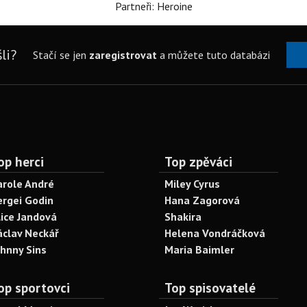
Partneři: Heroine
li?
Stačí se jen
zaregistrovat
a můžete tuto databázi
op herci
Top zpěváci
arole André
Miley Cyrus
ergei Godin
Hana Zagorová
lice Jandová
Shakira
áclav Neckář
Helena Vondráčková
ohnny Sins
Maria Baimler
op sportovci
Top spisovatelé