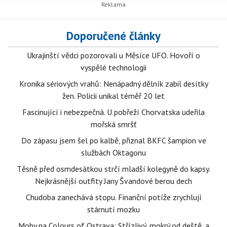
Doporučené články
Ukrajinští vědci pozorovali u Měsíce UFO. Hovoří o
vyspělé technologii
Kronika sériových vrahů: Nenápadný dělník zabil desítky
žen. Policii unikal téměř 20 let
Fascinující i nebezpečná. U pobřeží Chorvatska udeřila
mořská smršť
Do zápasu jsem šel po kalbě, přiznal BKFC šampion ve
službách Oktagonu
Těsně před osmdesátkou strčí mladší kolegyně do kapsy.
Nejkrásnější outfity Jany Švandové berou dech
Chudoba zanechává stopu. Finanční potíže zrychlují
stárnutí mozku
Moby na Colours of Ostrava: Střízlivý, mokrý od deště, a