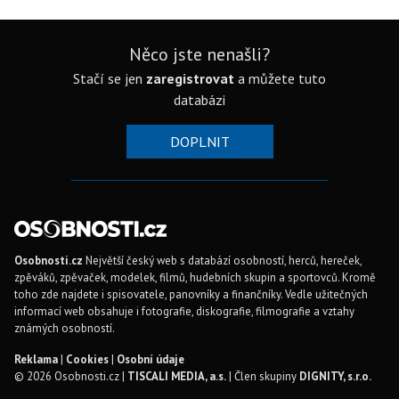
Něco jste nenašli?
Stačí se jen
zaregistrovat
a můžete tuto
databázi
DOPLNIT
Osobnosti.cz
Největší český web s databází osobností, herců, hereček,
zpěváků, zpěvaček, modelek, filmů, hudebních skupin a sportovců. Kromě
toho zde najdete i spisovatele, panovníky a finančníky. Vedle užitečných
informací web obsahuje i fotografie, diskografie, filmografie a vztahy
známých osobností.
Reklama
|
Cookies
|
Osobní údaje
© 2026 Osobnosti.cz |
TISCALI MEDIA, a.s.
| Člen skupiny
DIGNITY, s.r.o.