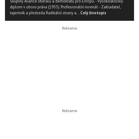
Skupiny Aliance liberálů a demokratů pro Evropu. - Vysokoškolský
diplom v oboru práva (1955). Profesionální novinář. - Zakladatel,
tajemník a předseda Radikální strany a...
Celý životopis