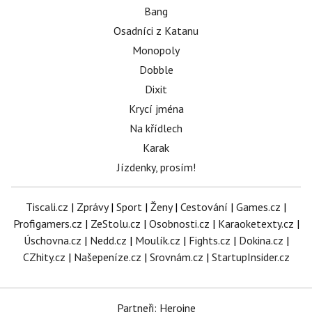
Bang
Osadníci z Katanu
Monopoly
Dobble
Dixit
Krycí jména
Na křídlech
Karak
Jízdenky, prosím!
Tiscali.cz
|
Zprávy
|
Sport
|
Ženy
|
Cestování
|
Games.cz
|
Profigamers.cz
|
ZeStolu.cz
|
Osobnosti.cz
|
Karaoketexty.cz
|
Úschovna.cz
|
Nedd.cz
|
Moulík.cz
|
Fights.cz
|
Dokina.cz
|
CZhity.cz
|
Našepeníze.cz
|
Srovnám.cz
|
StartupInsider.cz
Partneři: Heroine