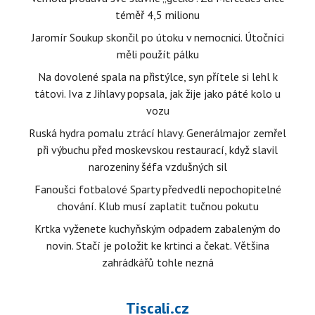
téměř 4,5 milionu
Jaromír Soukup skončil po útoku v nemocnici. Útočníci
měli použít pálku
Na dovolené spala na přistýlce, syn přítele si lehl k
tátovi. Iva z Jihlavy popsala, jak žije jako páté kolo u
vozu
Ruská hydra pomalu ztrácí hlavy. Generálmajor zemřel
při výbuchu před moskevskou restaurací, když slavil
narozeniny šéfa vzdušných sil
Fanoušci fotbalové Sparty předvedli nepochopitelné
chování. Klub musí zaplatit tučnou pokutu
Krtka vyženete kuchyňským odpadem zabaleným do
novin. Stačí je položit ke krtinci a čekat. Většina
zahrádkářů tohle nezná
Tiscali.cz