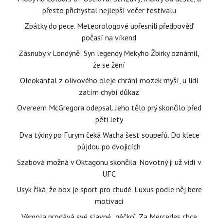
přesto přichystal nejlepší večer festivalu
Zpátky do pece. Meteorologové upřesnili předpověď
počasí na víkend
Zásnuby v Londýně: Syn legendy Mekyho Žbirky oznámil,
že se žení
Oleokantal z olivového oleje chrání mozek myší, u lidí
zatím chybí důkaz
Overeem McGregora odepsal. Jeho tělo prý skončilo před
pěti lety
Dva týdny po Furym čeká Wacha šest soupeřů. Do klece
půjdou po dvojicích
Szabová možná v Oktagonu skončila. Novotný ji už vidí v
UFC
Usyk říká, že box je sport pro chudé. Luxus podle něj bere
motivaci
Vémola prodává své slavné „géčko“. Za Mercedes chce