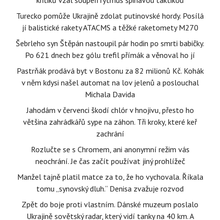
kritiků vzal soupeři rytmus špinavou taktikou
Turecko pomůže Ukrajině zdolat putinovské hordy. Posílá
jí balistické rakety ATACMS a těžké raketomety M270
Šebrleho syn Štěpán nastoupil pár hodin po smrti babičky.
Po 621 dnech bez gólu trefil přímák a věnoval ho jí
Pastrňák prodává byt v Bostonu za 82 milionů Kč. Kohák
v něm kdysi našel automat na lov jelenů a poslouchal
Michala Davida
Jahodám v červenci škodí chlór v hnojivu, přesto ho
většina zahrádkářů sype na záhon. Tři kroky, které keř
zachrání
Rozlučte se s Chromem, ani anonymní režim vás
neochrání. Je čas začít používat jiný prohlížeč
Manžel tajně platil matce za to, že ho vychovala. Říkala
tomu „synovský dluh.“ Denisa zvažuje rozvod
Zpět do boje proti vlastním. Dánské muzeum poslalo
Ukrajině sovětský radar, který vidí tanky na 40 km. A