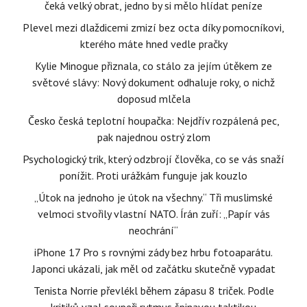
čeká velký obrat, jedno by si mělo hlídat peníze
Plevel mezi dlaždicemi zmizí bez octa díky pomocníkovi,
kterého máte hned vedle pračky
Kylie Minogue přiznala, co stálo za jejím útěkem ze
světové slávy: Nový dokument odhaluje roky, o nichž
doposud mlčela
Česko česká teplotní houpačka: Nejdřív rozpálená pec,
pak najednou ostrý zlom
Psychologický trik, který odzbrojí člověka, co se vás snaží
ponížit. Proti urážkám funguje jak kouzlo
„Útok na jednoho je útok na všechny.“ Tři muslimské
velmoci stvořily vlastní NATO. Írán zuří: „Papír vás
neochrání“
iPhone 17 Pro s rovnými zády bez hrbu fotoaparátu.
Japonci ukázali, jak měl od začátku skutečně vypadat
Tenista Norrie převlékl během zápasu 8 triček. Podle