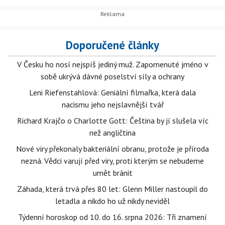
Doporučené články
V Česku ho nosí nejspíš jediný muž. Zapomenuté jméno v
sobě ukrývá dávné poselství síly a ochrany
Leni Riefenstahlová: Geniální filmařka, která dala
nacismu jeho nejslavnější tvář
Richard Krajčo o Charlotte Gott: Čeština by jí slušela víc
než angličtina
Nové viry překonaly bakteriální obranu, protože je příroda
nezná. Vědci varují před viry, proti kterým se nebudeme
umět bránit
Záhada, která trvá přes 80 let: Glenn Miller nastoupil do
letadla a nikdo ho už nikdy neviděl
Týdenní horoskop od 10. do 16. srpna 2026: Tři znamení