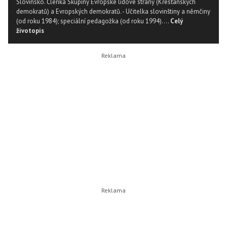
Slovinsko. Členka Skupiny Evropské lidové strany (Křesťanských
demokratů) a Evropských demokratů. - Učitelka slovinštiny a němčiny
(od roku 1984); speciální pedagožka (od roku 1994)....
Celý
životopis