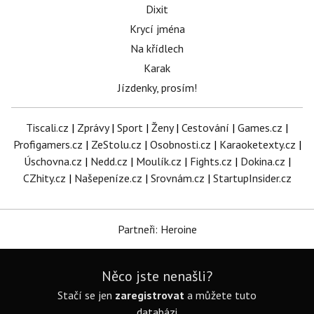
Dixit
Krycí jména
Na křídlech
Karak
Jízdenky, prosím!
Tiscali.cz
|
Zprávy
|
Sport
|
Ženy
|
Cestování
|
Games.cz
|
Profigamers.cz
|
ZeStolu.cz
|
Osobnosti.cz
|
Karaoketexty.cz
|
Úschovna.cz
|
Nedd.cz
|
Moulík.cz
|
Fights.cz
|
Dokina.cz
|
CZhity.cz
|
Našepeníze.cz
|
Srovnám.cz
|
StartupInsider.cz
Partneři: Heroine
Něco jste nenašli?
Stačí se jen
zaregistrovat
a můžete tuto
databázi