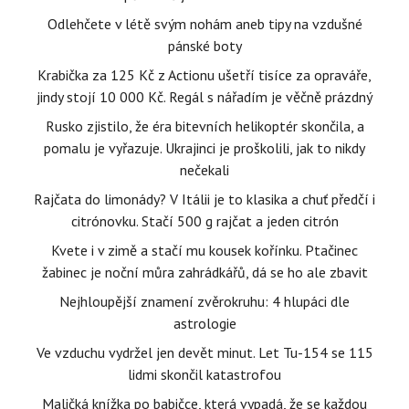
Odlehčete v létě svým nohám aneb tipy na vzdušné
pánské boty
Krabička za 125 Kč z Actionu ušetří tisíce za opraváře,
jindy stojí 10 000 Kč. Regál s nářadím je věčně prázdný
Rusko zjistilo, že éra bitevních helikoptér skončila, a
pomalu je vyřazuje. Ukrajinci je proškolili, jak to nikdy
nečekali
Rajčata do limonády? V Itálii je to klasika a chuť předčí i
citrónovku. Stačí 500 g rajčat a jeden citrón
Kvete i v zimě a stačí mu kousek kořínku. Ptačinec
žabinec je noční můra zahrádkářů, dá se ho ale zbavit
Nejhloupější znamení zvěrokruhu: 4 hlupáci dle
astrologie
Ve vzduchu vydržel jen devět minut. Let Tu-154 se 115
lidmi skončil katastrofou
Maličká knížka po babičce, která vypadá, že se každou