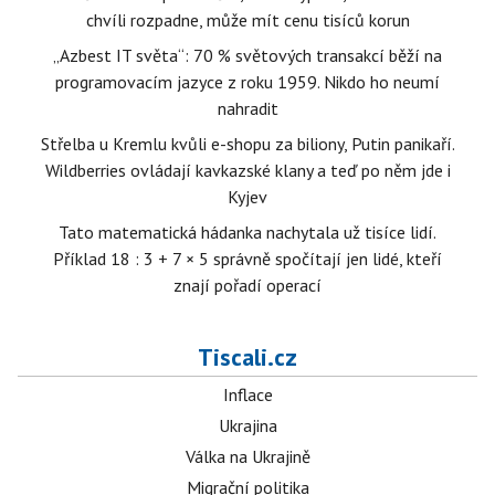
chvíli rozpadne, může mít cenu tisíců korun
„Azbest IT světa“: 70 % světových transakcí běží na
programovacím jazyce z roku 1959. Nikdo ho neumí
nahradit
Střelba u Kremlu kvůli e-shopu za biliony, Putin panikaří.
Wildberries ovládají kavkazské klany a teď po něm jde i
Kyjev
Tato matematická hádanka nachytala už tisíce lidí.
Příklad 18 : 3 + 7 × 5 správně spočítají jen lidé, kteří
znají pořadí operací
Tiscali.cz
Inflace
Ukrajina
Válka na Ukrajině
Migrační politika