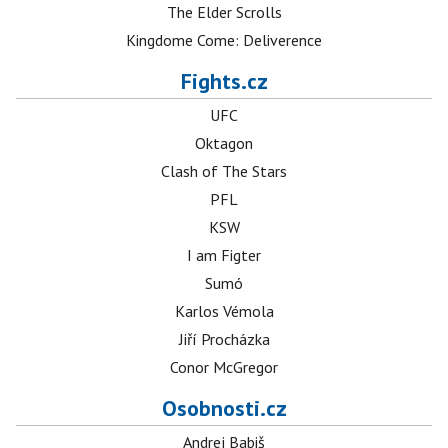
The Elder Scrolls
Kingdome Come: Deliverence
Fights.cz
UFC
Oktagon
Clash of The Stars
PFL
KSW
I am Figter
Sumó
Karlos Vémola
Jiří Procházka
Conor McGregor
Osobnosti.cz
Andrej Babiš