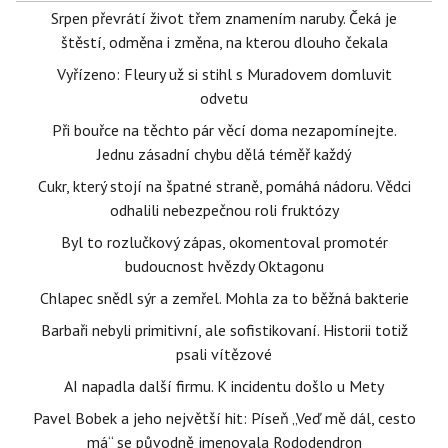
Srpen převrátí život třem znamením naruby. Čeká je
štěstí, odměna i změna, na kterou dlouho čekala
Vyřízeno: Fleury už si stihl s Muradovem domluvit
odvetu
Při bouřce na těchto pár věcí doma nezapomínejte.
Jednu zásadní chybu dělá téměř každý
Cukr, který stojí na špatné straně, pomáhá nádoru. Vědci
odhalili nebezpečnou roli fruktózy
Byl to rozlučkový zápas, okomentoval promotér
budoucnost hvězdy Oktagonu
Chlapec snědl sýr a zemřel. Mohla za to běžná bakterie
Barbaři nebyli primitivní, ale sofistikovaní. Historii totiž
psali vítězové
AI napadla další firmu. K incidentu došlo u Mety
Pavel Bobek a jeho největší hit: Píseň „Veď mě dál, cesto
má“ se původně jmenovala Rododendron